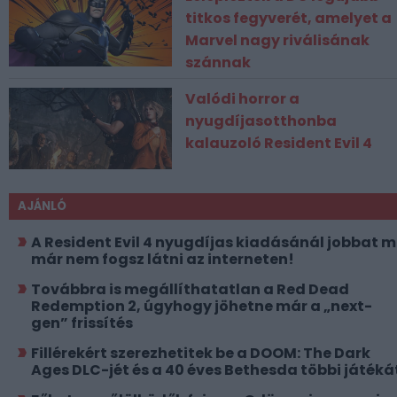
titkos fegyverét, amelyet a
Marvel nagy riválisának
szánnak
Valódi horror a
nyugdíjasotthonba
kalauzoló Resident Evil 4
AJÁNLÓ
A Resident Evil 4 nyugdíjas kiadásánál jobbat 
már nem fogsz látni az interneten!
Továbbra is megállíthatatlan a Red Dead
Redemption 2, úgyhogy jöhetne már a „next-
gen” frissítés
Fillérekért szerezhetitek be a DOOM: The Dark
Ages DLC-jét és a 40 éves Bethesda többi játéká