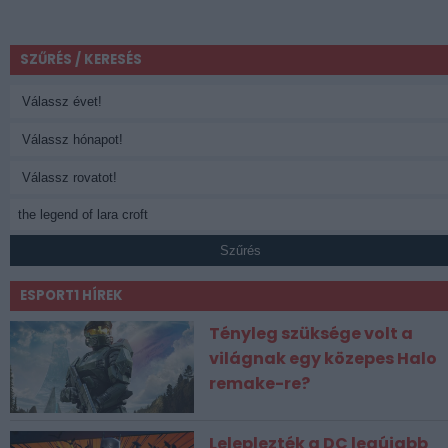
SZŰRÉS / KERESÉS
Szűrés
ESPORT1 HÍREK
Tényleg szüksége volt a
világnak egy közepes Halo
remake-re?
Leleplezték a DC legújabb