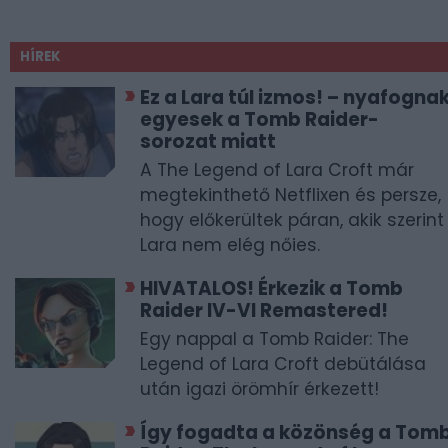
HÍREK
Ez a Lara túl izmos! – nyafogna
egyesek a Tomb Raider-
sorozat miatt
A The Legend of Lara Croft már
megtekinthető Netflixen és persze,
hogy előkerültek páran, akik szerint
Lara nem elég nőies.
HIVATALOS! Érkezik a Tomb
Raider IV-VI Remastered!
Egy nappal a Tomb Raider: The
Legend of Lara Croft debütálása
után igazi örömhír érkezett!
Így fogadta a közönség a Tom