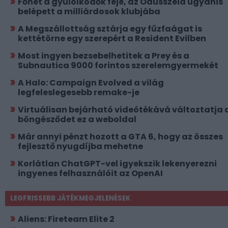
Főhet a gyűlölködők feje, az Odüsszeia ugyanis
belépett a milliárdosok klubjába
A Megszállottság sztárja egy fűzfaágat is
kettétörne egy szerepért a Resident Evilben
Most ingyen bezsebelhetitek a Prey és a
Subnautica 9000 forintos szerelemgyermekét
A Halo: Campaign Evolved a világ
legfeleslegesebb remake-je
Virtuálisan bejárható videótékává változtatja 
böngésződet ez a weboldal
Már annyi pénzt hozott a GTA 6, hogy az összes
fejlesztő nyugdíjba mehetne
Korlátlan ChatGPT-vel igyekszik lekenyerezni
ingyenes felhasználóit az OpenAI
LEGFRISSEBB JÁTÉKMEGJELENÉSEK
Aliens: Fireteam Elite 2