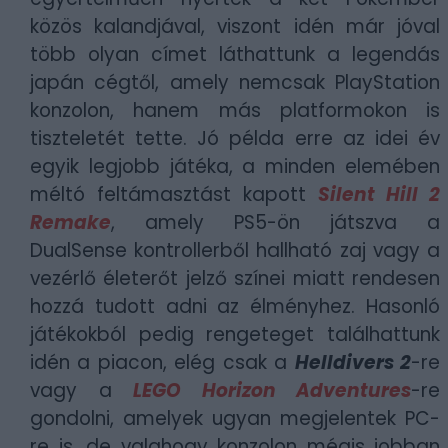
közös kalandjával, viszont idén már jóval
több olyan címet láthattunk a legendás
japán cégtől, amely nemcsak PlayStation
konzolon, hanem más platformokon is
tiszteletét tette. Jó példa erre az idei év
egyik legjobb játéka, a minden elemében
méltó feltámasztást kapott
Silent Hill 2
Remake
, amely PS5-ön játszva a
DualSense kontrollerből hallható zaj vagy a
vezérlő életerőt jelző színei miatt rendesen
hozzá tudott adni az élményhez. Hasonló
játékokból pedig rengeteget találhattunk
idén a piacon, elég csak a
Helldivers 2
-re
vagy a
LEGO Horizon Adventures
-re
gondolni, amelyek ugyan megjelentek PC-
re is, de valahogy konzolon mégis jobban