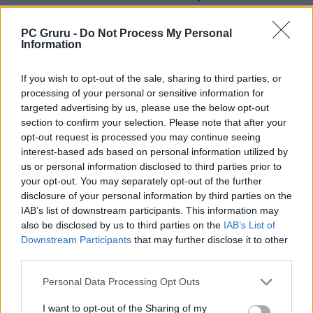
PlayStation 5 képességeit volt hivatott
bemutatni és tette mindezt ingyenes
PC Gruru -
Do Not Process My Personal
Information
formában, előre telepítve minden egyes
PS5-re. Ez a kis játék nagyon szépen
If you wish to opt-out of the sale, sharing to third parties, or
kimaxolta a nosztalgia-faktort. Nemcsak
processing of your personal or sensitive information for
targeted advertising by us, please use the below opt-out
rengeteg PlayStation karakter és easter
section to confirm your selection. Please note that after your
egg került bele, de konkréten végigvette a
opt-out request is processed you may continue seeing
konzolszéria történelmét a legelső PSX-től
interest-based ads based on personal information utilized by
us or personal information disclosed to third parties prior to
az összes létező hivatalos kiegészítőn át
your opt-out. You may separately opt-out of the further
egészen a PS5-ig, mindezt pedig olyan
disclosure of your personal information by third parties on the
formában, hogy lehetetlen volt nem imádni
IAB’s list of downstream participants. This information may
also be disclosed by us to third parties on the
IAB’s List of
a kis robot világokat bejáró, hatalmas
Downstream Participants
that may further disclose it to other
kalandját. Ezután idén nyáron a PlayStation
third parties.
Magyarország volt annyira kedves, hogy
Personal Data Processing Opt Outs
meghívtak minket is, hogy megnézhessük
még a megjelenés előtt az új epizódot. A
I want to opt-out of the Sharing of my