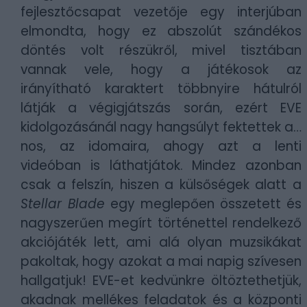
fejlesztőcsapat vezetője egy interjúban
elmondta, hogy ez abszolút szándékos
döntés volt részükről, mivel tisztában
vannak vele, hogy a játékosok az
irányítható karaktert többnyire hátulról
látják a végigjátszás során, ezért EVE
kidolgozásánál nagy hangsúlyt fektettek a…
nos, az idomaira, ahogy azt a lenti
videóban is láthatjátok. Mindez azonban
csak a felszín, hiszen a külsőségek alatt a
Stellar Blade
egy meglepően összetett és
nagyszerűen megírt történettel rendelkező
akciójáték lett, ami alá olyan muzsikákat
pakoltak, hogy azokat a mai napig szívesen
hallgatjuk! EVE-et kedvünkre öltöztethetjük,
akadnak mellékes feladatok és a központi