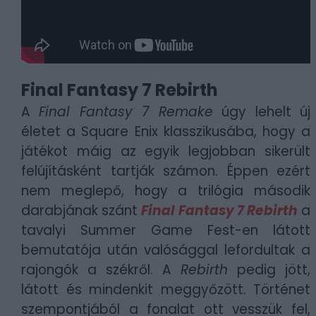
Final Fantasy 7 Rebirth
A
Final Fantasy 7 Remake
úgy lehelt új
életet a Square Enix klasszikusába, hogy a
játékot máig az egyik legjobban sikerült
felújításként tartják számon. Éppen ezért
nem meglepő, hogy a trilógia második
darabjának szánt
Final Fantasy 7 Rebirth
a
tavalyi Summer Game Fest-en látott
bemutatója után valósággal lefordultak a
rajongók a székről. A
Rebirth
pedig jött,
látott és mindenkit meggyőzött. Történet
szempontjából a fonalat ott vesszük fel,