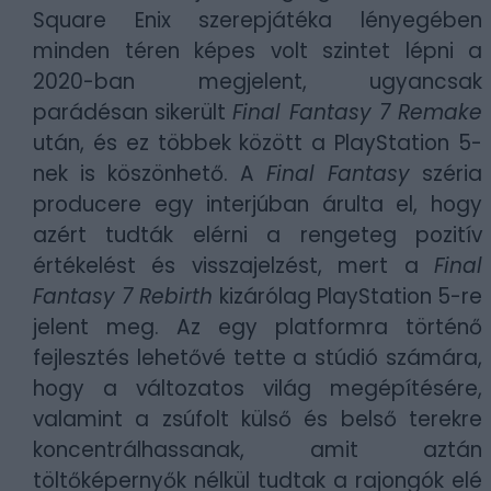
Square Enix szerepjátéka lényegében
minden téren képes volt szintet lépni a
2020-ban megjelent, ugyancsak
parádésan sikerült
Final Fantasy 7 Remake
után, és ez többek között a PlayStation 5-
nek is köszönhető. A
Final Fantasy
széria
producere egy interjúban árulta el, hogy
azért tudták elérni a rengeteg pozitív
értékelést és visszajelzést, mert a
Final
Fantasy 7 Rebirth
kizárólag PlayStation 5-re
jelent meg. Az egy platformra történő
fejlesztés lehetővé tette a stúdió számára,
hogy a változatos világ megépítésére,
valamint a zsúfolt külső és belső terekre
koncentrálhassanak, amit aztán
töltőképernyők nélkül tudtak a rajongók elé