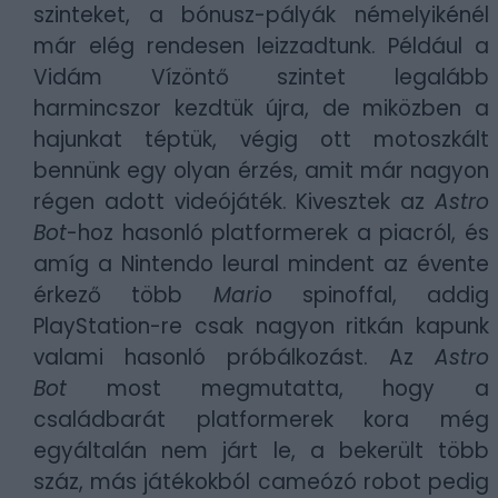
szinteket, a bónusz-pályák némelyikénél
már elég rendesen leizzadtunk. Például a
Vidám Vízöntő szintet legalább
harmincszor kezdtük újra, de miközben a
hajunkat téptük, végig ott motoszkált
bennünk egy olyan érzés, amit már nagyon
régen adott videójáték. Kivesztek az
Astro
Bot
-hoz hasonló platformerek a piacról, és
amíg a Nintendo leural mindent az évente
érkező több
Mario
spinoffal, addig
PlayStation-re csak nagyon ritkán kapunk
valami hasonló próbálkozást. Az
Astro
Bot
most megmutatta, hogy a
családbarát platformerek kora még
egyáltalán nem járt le, a bekerült több
száz, más játékokból cameózó robot pedig