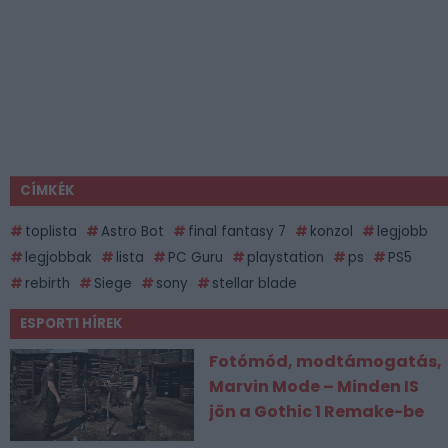
CÍMKÉK
toplista
Astro Bot
final fantasy 7
konzol
legjobb
legjobbak
lista
PC Guru
playstation
ps
PS5
rebirth
Siege
sony
stellar blade
ESPORT1 HÍREK
Fotómód, modtámogatás,
Marvin Mode – Minden IS
jön a Gothic 1 Remake-be