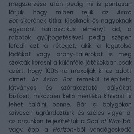
megszerzése után pedig mi is pontosan
látjuk, hogy miben rejlik az
Astro
Bot
sikerének titka. Kicsiknek és nagyoknak
egyaránt fantasztikus élményt ad, a
robotok gyűjtögetésével pedig szépen
lefedi azt a réteget, akik a legutolsó
ládákat vagy arany-tallérokat is meg
szokták keresni a különféle játékokban csak
azért, hogy 100%-ra maxolják ki az adott
címet. Az
Astro Bot
remekül felépített,
látványos és szórakoztató pályákat
biztosít, miközben kellő mértékű kihívást is
lehet találni benne. Bár a bolygókon
szívesen ugrándoztunk és széles vigyorral
az arcunkon teljesítettük a
God of War
-ból
vagy épp a
Horizon
-ból vendégeskedő