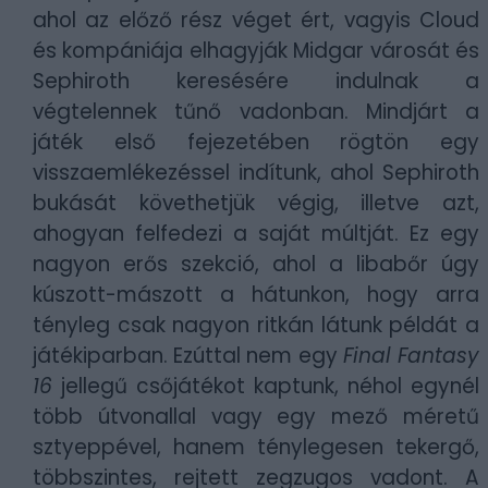
ahol az előző rész véget ért, vagyis Cloud
és kompániája elhagyják Midgar városát és
Sephiroth keresésére indulnak a
végtelennek tűnő vadonban. Mindjárt a
játék első fejezetében rögtön egy
visszaemlékezéssel indítunk, ahol Sephiroth
bukását követhetjük végig, illetve azt,
ahogyan felfedezi a saját múltját. Ez egy
nagyon erős szekció, ahol a libabőr úgy
kúszott-mászott a hátunkon, hogy arra
tényleg csak nagyon ritkán látunk példát a
játékiparban. Ezúttal nem egy
Final Fantasy
16
jellegű csőjátékot kaptunk, néhol egynél
több útvonallal vagy egy mező méretű
sztyeppével, hanem ténylegesen tekergő,
többszintes, rejtett zegzugos vadont. A