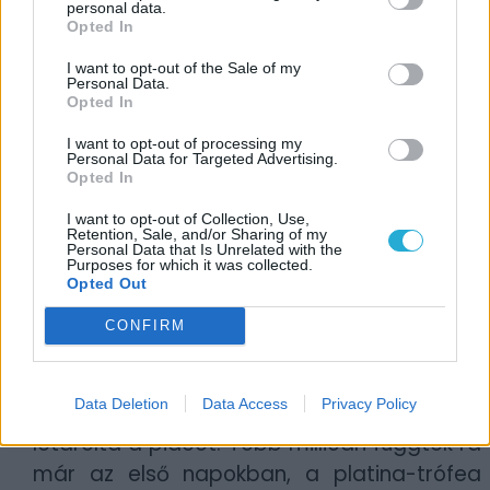
personal data.
szimplán csak
Astro Bot
néven futó
Opted In
legújabb rész már akkor levett minket a
I want to opt-out of the Sale of my
lábunkról és nem győztünk rácsodálkozni a
Personal Data.
Opted In
megannyi kreatív és innovatív
megoldására.
I want to opt-out of processing my
Personal Data for Targeted Advertising.
Opted In
I want to opt-out of Collection, Use,
Retention, Sale, and/or Sharing of my
Personal Data that Is Unrelated with the
Purposes for which it was collected.
Opted Out
CONFIRM
Telt-múlt az idő és eljött a hivatalos
Data Deletion
Data Access
Privacy Policy
megjelenés napja, az
Astro Bot
pedig
letarolta a piacot. Több millióan függtek rá
már az első napokban, a platina-trófea