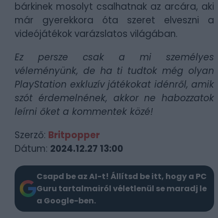
bárkinek mosolyt csalhatnak az arcára, aki
már gyerekkora óta szeret elveszni a
videójátékok varázslatos világában.
Ez persze csak a mi személyes
véleményünk, de ha ti tudtok még olyan
PlayStation exkluzív játékokat idénről, amik
szót érdemelnének, akkor ne habozzatok
leírni őket a kommentek közé!
Szerző:
Britpopper
Dátum:
2024.12.27 13:00
Csapd be az AI-t! Állítsd be itt, hogy a PC
Guru tartalmairól véletlenül se maradj le
a Google-ben.