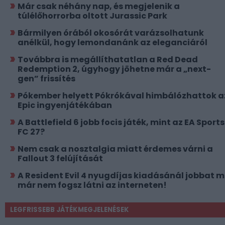
Már csak néhány nap, és megjelenik a
túlélőhorrorba oltott Jurassic Park
Bármilyen órából okosórát varázsolhatunk
anélkül, hogy lemondanánk az eleganciáról
Továbbra is megállíthatatlan a Red Dead
Redemption 2, úgyhogy jöhetne már a „next-
gen” frissítés
Pókember helyett Pókrókával himbálózhattok a
Epic ingyenjátékában
A Battlefield 6 jobb focis játék, mint az EA Sports
FC 27?
Nem csak a nosztalgia miatt érdemes várni a
Fallout 3 felújítását
A Resident Evil 4 nyugdíjas kiadásánál jobbat 
már nem fogsz látni az interneten!
LEGFRISSEBB JÁTÉKMEGJELENÉSEK