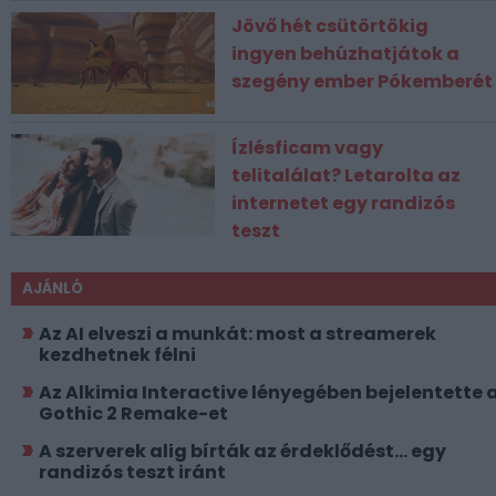
Jövő hét csütörtökig
ingyen behúzhatjátok a
szegény ember Pókemberét
Ízlésficam vagy
telitalálat? Letarolta az
internetet egy randizós
teszt
AJÁNLÓ
Az AI elveszi a munkát: most a streamerek
kezdhetnek félni
Az Alkimia Interactive lényegében bejelentette 
Gothic 2 Remake-et
A szerverek alig bírták az érdeklődést... egy
randizós teszt iránt