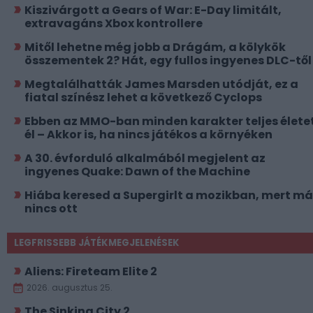
Kiszivárgott a Gears of War: E-Day limitált,
extravagáns Xbox kontrollere
Mitől lehetne még jobb a Drágám, a kölykök
összementek 2? Hát, egy fullos ingyenes DLC-től
Megtalálhatták James Marsden utódját, ez a
fiatal színész lehet a következő Cyclops
Ebben az MMO-ban minden karakter teljes élete
él – Akkor is, ha nincs játékos a környéken
A 30. évforduló alkalmából megjelent az
ingyenes Quake: Dawn of the Machine
Hiába keresed a Supergirlt a mozikban, mert má
nincs ott
LEGFRISSEBB JÁTÉKMEGJELENÉSEK
Aliens: Fireteam Elite 2
2026. augusztus 25.
The Sinking City 2