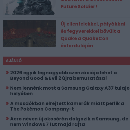
Future Soldier!
Új ellenfelekkel, pályákkal
és fegyverekkel bővült a
Quake a QuakeCon
évfordulóján
AJÁNLÓ
2026 egyik legnagyobb szenzációja lehet a
Beyond Good & Evil 2 újra bemutatása!
Nem lennénk most a Samsung Galaxy A37 tulajo
helyében
A mosdókban elrejtett kamerák miatt perlik a
The Pokémon Company-t
Aero néven új okosórán dolgozik a Samsung, de
nem Windows 7 fut majd rajta