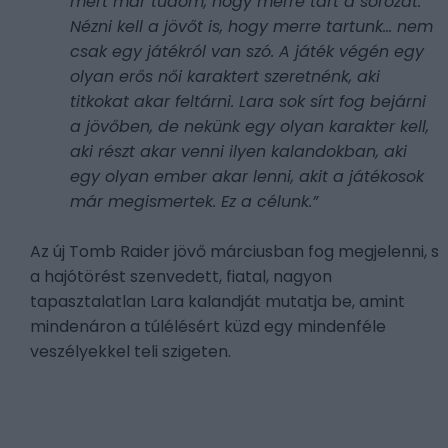
mert már tudom, hogy merre tart a sorozat.
Nézni kell a jövőt is, hogy merre tartunk... nem
csak egy játékról van szó. A játék végén egy
olyan erős női karaktert szeretnénk, aki
titkokat akar feltárni. Lara sok sírt fog bejárni
a jövőben, de nekünk egy olyan karakter kell,
aki részt akar venni ilyen kalandokban, aki
egy olyan ember akar lenni, akit a játékosok
már megismertek. Ez a célunk.”
Az új Tomb Raider jövő márciusban fog megjelenni, s
a hajótörést szenvedett, fiatal, nagyon
tapasztalatlan Lara kalandját mutatja be, amint
mindenáron a túlélésért küzd egy mindenféle
veszélyekkel teli szigeten.