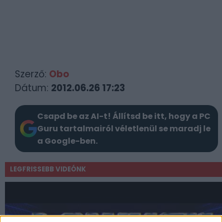
Szerző:
Obo
Dátum:
2012.06.26 17:23
Csapd be az AI-t! Állítsd be itt, hogy a PC
Guru tartalmairól véletlenül se maradj le
a Google-ben.
LEGFRISSEBB VIDEÓNK