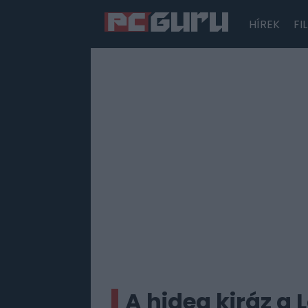
HÍREK
FI
Hírek
Film
Sorozatok
Játékok
Tesztek
A hideg kiráz a 