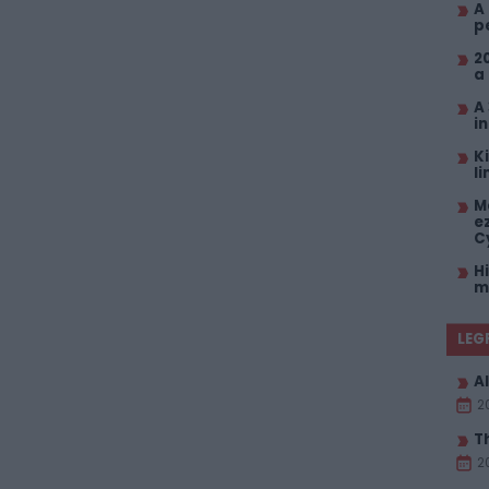
A
p
2
a
A
i
K
l
M
e
C
H
m
LEG
Al
2
T
2