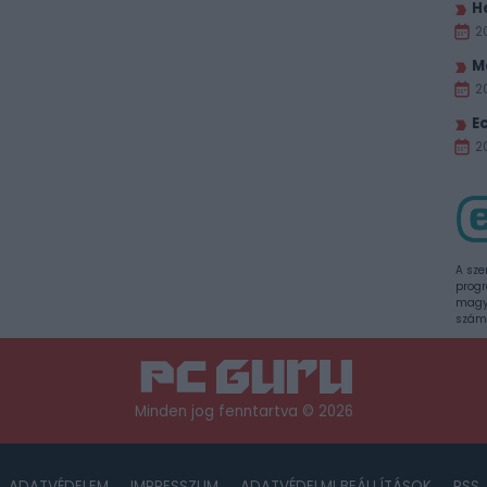
H
2
M
2
E
20
A sze
progr
magya
szám
Minden jog fenntartva © 2026
ADATVÉDELEM
IMPRESSZUM
ADATVÉDELMI BEÁLLÍTÁSOK
RSS