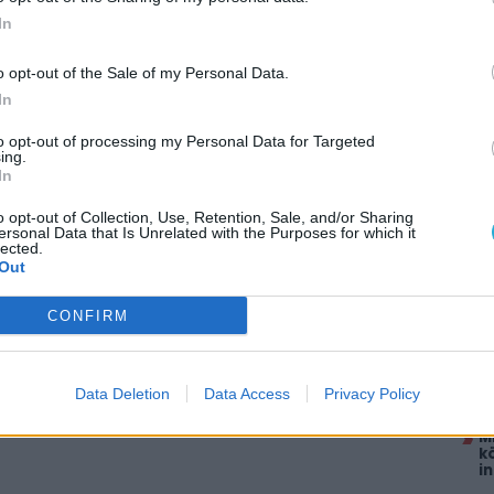
rém, hogy már a Furiosát is lepipálta
In
 tűnik a Longlegs rendezőjének új filmje
o opt-out of the Sale of my Personal Data.
In
to opt-out of processing my Personal Data for Targeted
ing.
In
AJÁ
o opt-out of Collection, Use, Retention, Sale, and/or Sharing
ersonal Data that Is Unrelated with the Purposes for which it
lected.
A
Out
S
r
CONFIRM
E
él
k
N
Data Deletion
Data Access
Privacy Policy
t
M
k
i