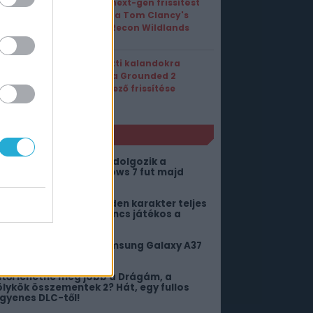
Végre next-gen frissítést
kapott a Tom Clancy's
Ghost Recon Wildlands
Víz alatti kalandokra
csábít a Grounded 2
következő frissítése
NLÓ
ero néven új okosórán dolgozik a
amsung, de nem Windows 7 fut majd
ajta
bben az MMO-ban minden karakter teljes
etet él – Akkor is, ha nincs játékos a
örnyéken
em lennénk most a Samsung Galaxy A37
ulajok helyében
itől lehetne még jobb a Drágám, a
ölykök összementek 2? Hát, egy fullos
ngyenes DLC-től!