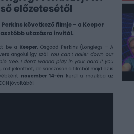
ső előzetesétől
Perkins következő filmje – a Keeper
asztóbb utazásra invitál.
ott be a
Keeper
, Osgood Perkins (Longlegs – A
ers angolul így szól:
You can’t holler down our
ple tree. I don’t wanna play in your hard if you
, mit jelenthet, de sanszosan a filmből majd ez is
gyébként
november 14-én
kerül a mozikba az
ON jóvoltából.