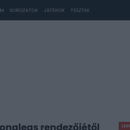
LM
SOROZATOK
JÁTÉKOK
TESZTEK
Longlegs rendezőjétől
LEG