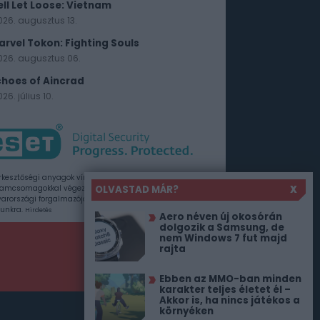
ell Let Loose: Vietnam
026. augusztus 13.
arvel Tokon: Fighting Souls
026. augusztus 06.
choes of Aincrad
26. július 10.
rkesztőségi anyagok vírusellenőrzését az ESET
OLVASTAD MÁR?
X
amcsomagokkal végezzük, amelyet a szoftver
rországi forgalmazója, a Sicontact Kft. biztosít
unkra.
Hirdetés
Aero néven új okosórán
dolgozik a Samsung, de
nem Windows 7 fut majd
rajta
Ebben az MMO-ban minden
karakter teljes életet él –
Akkor is, ha nincs játékos a
környéken