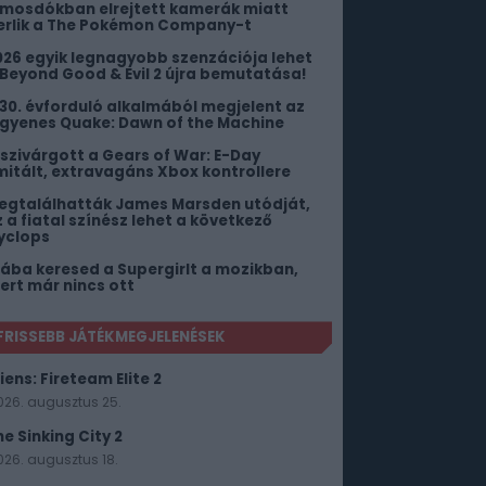
 mosdókban elrejtett kamerák miatt
erlik a The Pokémon Company-t
026 egyik legnagyobb szenzációja lehet
 Beyond Good & Evil 2 újra bemutatása!
 30. évforduló alkalmából megjelent az
ngyenes Quake: Dawn of the Machine
iszivárgott a Gears of War: E-Day
imitált, extravagáns Xbox kontrollere
egtalálhatták James Marsden utódját,
z a fiatal színész lehet a következő
yclops
iába keresed a Supergirlt a mozikban,
ert már nincs ott
FRISSEBB JÁTÉKMEGJELENÉSEK
iens: Fireteam Elite 2
026. augusztus 25.
he Sinking City 2
026. augusztus 18.