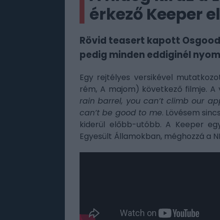
érkező Keeper el
Rövid teasert kapott Osgood 
pedig minden eddiginél nyom
Egy rejtélyes versikével mutatkoz
rém, A majom) következő filmje. A v
rain barrel, you can’t climb our ap
can’t be good to me
. Lövésem sincs
kiderül előbb-utóbb. A Keeper e
Egyesült Államokban, méghozzá a NE