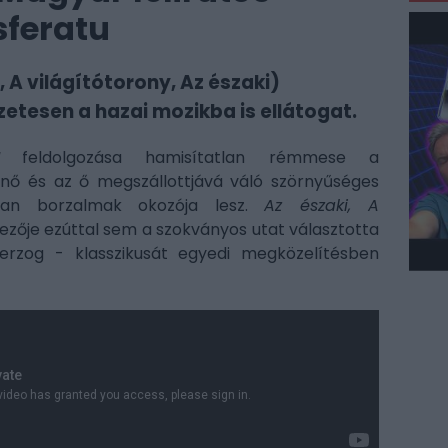
sferatu
 A világítótorony, Az északi)
tesen a hazai mozikba is ellátogat.
feldolgozása hamisítatlan rémmese a
l nő és az ő megszállottjává váló szörnyűséges
lan borzalmak okozója lesz.
Az északi, A
zője ezúttal sem a szokványos utat választotta
erzog - klasszikusát egyedi megközelítésben