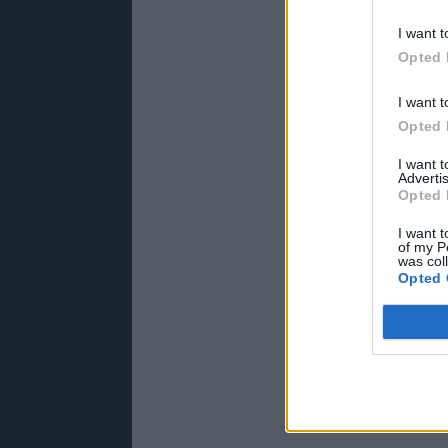
I want t
Opted 
I want t
Opted 
I want 
Advertis
Opted 
I want t
of my P
was col
Opted 