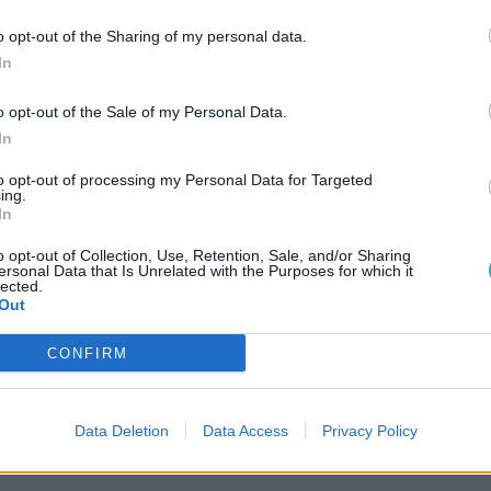
o opt-out of the Sharing of my personal data.
In
o opt-out of the Sale of my Personal Data.
In
to opt-out of processing my Personal Data for Targeted
ing.
In
o opt-out of Collection, Use, Retention, Sale, and/or Sharing
ersonal Data that Is Unrelated with the Purposes for which it
lected.
AJÁ
Out
M
k
CONFIRM
i
K
l
Data Deletion
Data Access
Privacy Policy
A
p