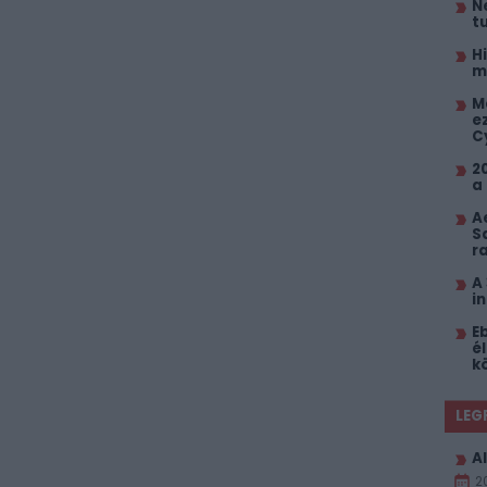
N
t
H
m
M
e
C
2
a
A
S
r
A
i
E
él
k
LEG
Al
2