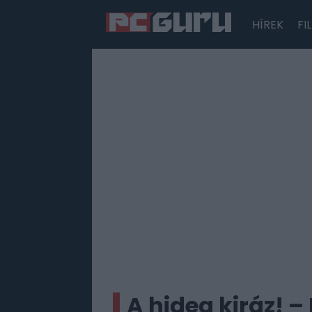
HÍREK
FI
Hírek
Film
Sorozatok
Játékok
Tesztek
A hideg kiráz! –