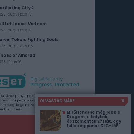
he Sinking City 2
026. augusztus 18.
ell Let Loose: Vietnam
026. augusztus 13.
arvel Tokon: Fighting Souls
026. augusztus 06.
choes of Aincrad
26. július 10.
rkesztőségi anyagok vírusellenőrzését az ESET
OLVASTAD MÁR?
X
amcsomagokkal végezzük, amelyet a szoftver
rországi forgalmazója, a Sicontact Kft. biztosít
unkra.
Hirdetés
Mitől lehetne még jobb a
Drágám, a kölykök
összementek 2? Hát, egy
fullos ingyenes DLC-től!