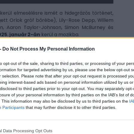
 kerül elmesélésre ismét a hidegrázós történet,
egett Orlok gróf bőrébe), Lily-Rose Depp, Willem
in, Aaron Taylor-Johnson, Simon McBurney és
025. január 2-án
kerül a mozikba.
-
Do Not Process My Personal Information
to opt-out of the sale, sharing to third parties, or processing of your per
CÍM
formation for targeted advertising by us, please use the below opt-out s
itt, hogy a PC Guru tartalmairól véletlenül
r selection. Please note that after your opt-out request is processed y
Nic
eing interest-based ads based on personal information utilized by us or
hor
disclosed to third parties prior to your opt-out. You may separately opt-
Nos
losure of your personal information by third parties on the IAB’s list of
. This information may also be disclosed by us to third parties on the
IA
Wil
Participants
that may further disclose it to other third parties.
égre kilépett a fényre
ESP
lőzetesen a Nosferatu
l Data Processing Opt Outs