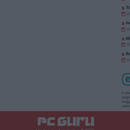
T
2
H
2
M
2
E
20
A sze
progr
magya
szám