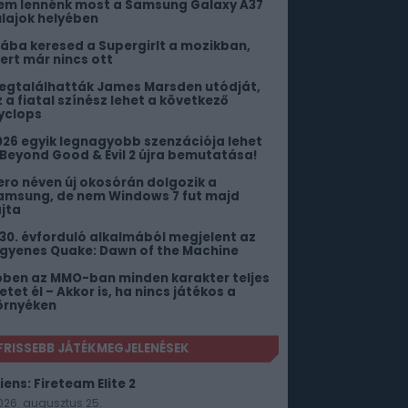
em lennénk most a Samsung Galaxy A37
ulajok helyében
iába keresed a Supergirlt a mozikban,
ert már nincs ott
egtalálhatták James Marsden utódját,
z a fiatal színész lehet a következő
yclops
026 egyik legnagyobb szenzációja lehet
 Beyond Good & Evil 2 újra bemutatása!
ero néven új okosórán dolgozik a
amsung, de nem Windows 7 fut majd
ajta
 30. évforduló alkalmából megjelent az
ngyenes Quake: Dawn of the Machine
bben az MMO-ban minden karakter teljes
etet él – Akkor is, ha nincs játékos a
örnyéken
FRISSEBB JÁTÉKMEGJELENÉSEK
iens: Fireteam Elite 2
026. augusztus 25.