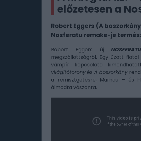
előzetesen a No
Robert Eggers (A boszorkány,
Nosferatu remake-je természe
Robert Eggers új
NOSFERATU
megszállottságról. Egy űzött fiata
vámpír kapcsolata kimondhatat
világítótorony
és
A boszorkány
rende
a rémisztgetésre, Murnau – és H
álmodta vászonra.