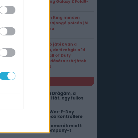
Samsung Galaxy Z Fold8-
cal
A Storm King minden
Gears-rajongó polcán jól
mutatna
Annyi jó játék van a
világon, de ti mégis a 14
éves Call of Duty
újrakiadására szórjátok
a pénzt
NLÓ
itől lehetne még jobb a Drágám, a
ölykök összementek 2? Hát, egy fullos
ngyenes DLC-től!
iszivárgott a Gears of War: E-Day
imitált, extravagáns Xbox kontrollere
 mosdókban elrejtett kamerák miatt
erlik a The Pokémon Company-t