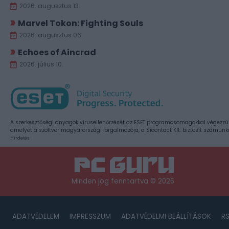
2026. augusztus 13.
Marvel Tokon: Fighting Souls
2026. augusztus 06.
Echoes of Aincrad
2026. július 10.
A szerkesztőségi anyagok vírusellenőrzését az ESET programcsomagokkal végezzü
amelyet a szoftver magyarországi forgalmazója, a Sicontact Kft. biztosít számunk
Hirdetés
Minden jog fenntartva © 2026
ADATVÉDELEM
IMPRESSZUM
ADATVÉDELMI BEÁLLÍTÁSOK
R