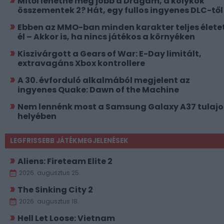
Mitől lehetne még jobb a Drágám, a kölykök
összementek 2? Hát, egy fullos ingyenes DLC-től
Ebben az MMO-ban minden karakter teljes élete
él – Akkor is, ha nincs játékos a környéken
Kiszivárgott a Gears of War: E-Day limitált,
extravagáns Xbox kontrollere
A 30. évforduló alkalmából megjelent az
ingyenes Quake: Dawn of the Machine
Nem lennénk most a Samsung Galaxy A37 tulajo
helyében
LEGFRISSEBB JÁTÉKMEGJELENÉSEK
Aliens: Fireteam Elite 2
2026. augusztus 25.
The Sinking City 2
2026. augusztus 18.
Hell Let Loose: Vietnam