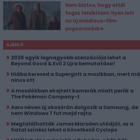
Nem biztos, hogy ettől
fogsz felsikítani: ilyen lett
az új Insidious-film
popcornvödre
AJÁNLÓ
2026 egyik legnagyobb szenzációja lehet a
Beyond Good & Evil 2 újra bemutatása!
Hiába keresed a Supergirlt a mozikban, mert má
nincs ott
A mosdókban elrejtett kamerák miatt perlik a
The Pokémon Company-t
Aero néven új okosórán dolgozik a Samsung, de
nem Windows 7 fut majd rajta
Megtalálhatták James Marsden utódját, ez a
fiatal színész lehet a következő Cyclops