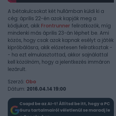
A bétakulcsokat két hullámban küldi ki a
cég: április 22-én azok kapják meg a
kódjukat, akik
Frontrunner
feliratkozók, míg
mindenki más április 23-án léphet be. Ami
közös, hogy csak azok kapnak esélyt a játék
kipróbálásra, akik előzetesen feliratkoztak -
- ha ezt elmulasztottad, akkor sajnálattal
kell közölnöm, hogy a jelentkezés immáron
lezárult.
Szerző:
Obo
Dátum:
2016.04.14 19:00
Csapd be az AI-t! Állítsd be itt, hogy a PC
Guru tartalmairól véletlenül se maradj le