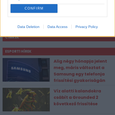
CONFIRM
Data Deletion
Data Access
Privacy Policy
CÍMKÉK
ESPORT1 HÍREK
Alig négy hónapja jelent
meg, máris változtat a
Samsung egy telefonja
frissítési gyakoriságán
Víz alatti kalandokra
csábít a Grounded 2
következő frissítése