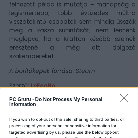
felhozott példa is mutatja – manapság a
legismertebb, több évtizedes múltra
visszatekintő csapatok sem mindig ússzák
meg a kasza suhintását, nem lennénk
meglepve, ha a Krafton később szélnek
eresztené a még ott dolgozó
szakembereket.
A borítóképek forrása: Steam
Szerző:
LeEcoBo
Dátum:
2025.02.27 12:00
PC Gruru -
Do Not Process My Personal
Information
Csapd be az AI-t! Állítsd be itt, hogy a PC
Guru tartalmairól véletlenül se maradj le
If you wish to opt-out of the sale, sharing to third parties, or
processing of your personal or sensitive information for
a Google-ben.
targeted advertising by us, please use the below opt-out