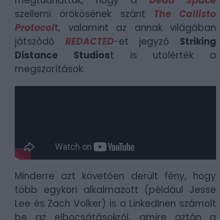
megtudhattuk, hogy a
Dead Space
szellemi örökösének szánt
The Callisto
Protocol
t, valamint az annak világában
játszódó
REDACTED
-et jegyző
Striking
Distance Studios
t is utolérték a
megszorítások.
Minderre azt követően derült fény, hogy
több egykori alkalmazott (például
Jesse
Lee és
Zach Volker
) is a LinkedInen számolt
be az elbocsátásokról, amire aztán a