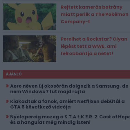
Rejtett kamerás botrány
miatt perlik a The Pokémon
Company-t
Perelhet a Rockstar? Olyan
lépést tett a WWE, ami
felrobbantja a netet!
AJÁNLÓ
Aero néven új okosórán dolgozik a Samsung, de
nem Windows 7 fut majd rajta
Kiakadtak a fanok, amiért Netflixen debütál a
GTA 6 következő videója
Nyolc percig mozog a S.T.A.L.K.E.R. 2: Cost of Hope
és a hangulat még mindig isteni