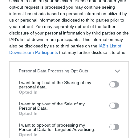
section to confirm your selection. Please note that after your
KAPCSOLÓDÓ HÍREK
opt-out request is processed you may continue seeing
interest-based ads based on personal information utilized by
A Krafton CEO-ja tudni véli, miért hasalt el
us or personal information disclosed to third parties prior to
your opt-out. You may separately opt-out of the further
a The Callisto Protocol
disclosure of your personal information by third parties on the
The Callisto Protocol – PS5 Pro-n már 8K-
IAB’s list of downstream participants. This information may
ban apríthatsz!
also be disclosed by us to third parties on the
IAB’s List of
Downstream Participants
that may further disclose it to other
Alapos leépítésbe kezdett a Crytek, mi
third parties.
lesz így a Crysis 4-gyel?
Personal Data Processing Opt Outs
Napi WTF – 2024 egyik legsikeresebb
játékának fejlesztőit is leépítik
I want to opt-out of the Sharing of my
personal data.
Opted In
LEGFRISSEBB VIDEÓNK
I want to opt-out of the Sale of my
Personal Data.
Opted In
I want to opt-out of processing my
Personal Data for Targeted Advertising.
Opted In