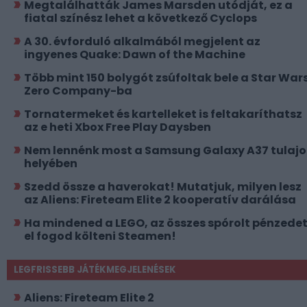
Megtalálhatták James Marsden utódját, ez a
fiatal színész lehet a következő Cyclops
A 30. évforduló alkalmából megjelent az
ingyenes Quake: Dawn of the Machine
Több mint 150 bolygót zsúfoltak bele a Star Wars
Zero Company-ba
Tornatermeket és kartelleket is feltakaríthatsz
az e heti Xbox Free Play Daysben
Nem lennénk most a Samsung Galaxy A37 tulajo
helyében
Szedd össze a haverokat! Mutatjuk, milyen lesz
az Aliens: Fireteam Elite 2 kooperatív darálása
Ha mindened a LEGO, az összes spórolt pénzede
el fogod költeni Steamen!
LEGFRISSEBB JÁTÉKMEGJELENÉSEK
Aliens: Fireteam Elite 2