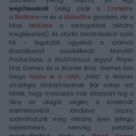
(időnként pedig napra) jut egy
leépítésekről
(elég csak a
Crytek
re,
a
BioWare
-re és a
Ubisoftra
gondolni, de a
kínai
NetEase
is tartogathat néhány
meglepetést) és stúdió bezárásokról szóló
hír – legutóbb ugyebár a számos
klasszikussal büszkélkedő Monolith
Productions, a
MultiVersus
t jegyző Player
First Games és a Warner Bros. Games San
Diego
húzta le a rolót
, „hála” a Warner
stratégia átalakításainak. Bár sokan azt
hitték, hogy mostanra már látszódni fog a
fény az alagút végén, a közelmúlt
eseményeiből kiindulva bizony
számíthatunk még néhány ilyen jellegű
bejelentésre, nemrég például