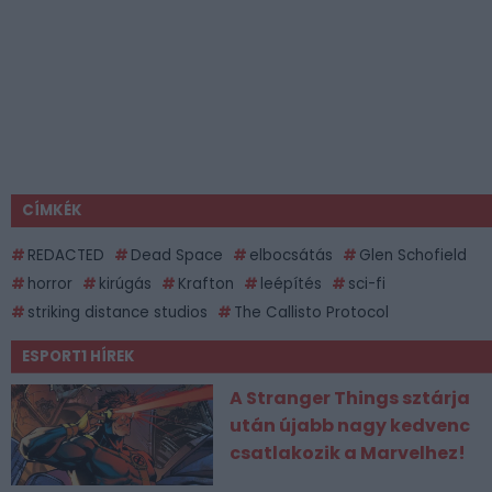
CÍMKÉK
REDACTED
Dead Space
elbocsátás
Glen Schofield
horror
kirúgás
Krafton
leépítés
sci-fi
striking distance studios
The Callisto Protocol
ESPORT1 HÍREK
A Stranger Things sztárja
után újabb nagy kedvenc
csatlakozik a Marvelhez!