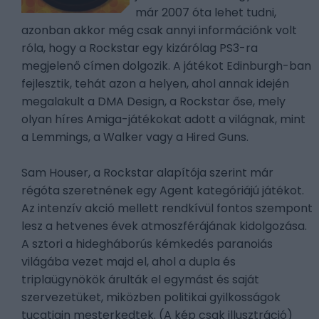
már 2007 óta lehet tudni,
azonban akkor még csak annyi információnk volt
róla, hogy a Rockstar egy kizárólag PS3-ra
megjelenő címen dolgozik. A játékot Edinburgh-ban
fejlesztik, tehát azon a helyen, ahol annak idején
megalakult a DMA Design, a Rockstar őse, mely
olyan híres Amiga-játékokat adott a világnak, mint
a Lemmings, a Walker vagy a Hired Guns.
Sam Houser, a Rockstar alapítója szerint már
régóta szeretnének egy Agent kategóriájú játékot.
Az intenzív akció mellett rendkívül fontos szempont
lesz a hetvenes évek atmoszférájának kidolgozása.
A sztori a hidegháborús kémkedés paranoiás
világába vezet majd el, ahol a dupla és
triplaügynökök árulták el egymást és saját
szervezetüket, miközben politikai gyilkosságok
tucatjain mesterkedtek. (A kép csak illusztráció)