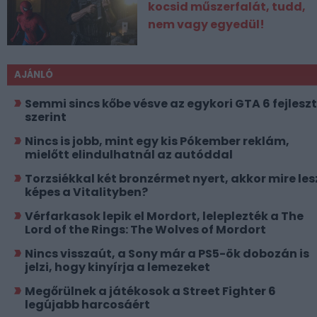
kocsid műszerfalát, tudd,
nem vagy egyedül!
AJÁNLÓ
Semmi sincs kőbe vésve az egykori GTA 6 fejlesz
szerint
Nincs is jobb, mint egy kis Pókember reklám,
mielőtt elindulhatnál az autóddal
Torzsiékkal két bronzérmet nyert, akkor mire les
képes a Vitalityben?
Vérfarkasok lepik el Mordort, leleplezték a The
Lord of the Rings: The Wolves of Mordort
Nincs visszaút, a Sony már a PS5-ök dobozán is
jelzi, hogy kinyírja a lemezeket
Megőrülnek a játékosok a Street Fighter 6
legújabb harcosáért