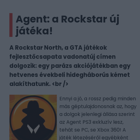
Agent: a Rockstar új
játéka!
A Rockstar North, a GTA játékok
fejlesztőcsapata vadonatúj címen
dolgozik: egy parázs akciójátékban egy
hetvenes évekbeli hidegháborús kémet
alakíthatunk. <br />
Ennyi a jó, a rossz pedig minden
más géptulajdonosnak az, hogy
a dolgok jelenlegi állása szerint
az Agent PS3 exkluzív lesz,
tehát se PC, se Xbox 360! A
játék létezéséről egyébként