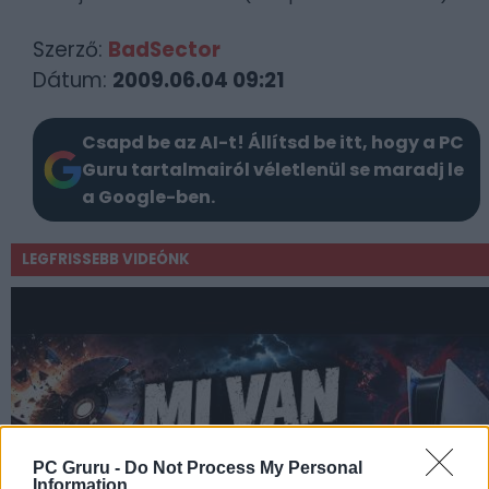
Szerző:
BadSector
Dátum:
2009.06.04 09:21
Csapd be az AI-t! Állítsd be itt, hogy a PC
Guru tartalmairól véletlenül se maradj le
a Google-ben.
LEGFRISSEBB VIDEÓNK
PC Gruru -
Do Not Process My Personal
Information