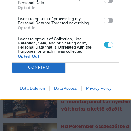
Personal Data.
Opted In
I want to opt-out of processing my
Personal Data for Targeted Advertising.
Opted In
CÍMKÉK
I want to opt-out of Collection, Use,
Retention, Sale, and/or Sharing of my
Personal Data that Is Unrelated with the
ESPORT1 HÍREK
Purposes for which it was collected.
Opted Out
A Like a Dragon: Infinite
Wealth-tel az élen futott be
CONFIRM
a Humble Choice
augusztusi válogatása
Data Deletion
Data Access
Privacy Policy
Munka vagy játék? Az AOC
új monitorjaival könnyedén
válthatsz a kettő között
Ha Pókember összeszőtte a