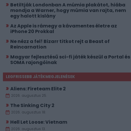
Betiltják Londonban A múmia plakátot, hiába
mondja a Warner, hogy múmia van rajta, nem
egy halott kislány
Az Apple is rámegy a kávamentes életre az
iPhone 20 Prokkal
Ne nézz a fel! Bizarr titkot rejt a Beast of
Reincarnation
Magyar fejlesztésű sci-fi játék készül a Portal és
SOMA rajongóinak
LEGFRISSEBB JÁTÉKMEGJELENÉSEK
Aliens: Fireteam Elite 2
2026. augusztus 25.
The Sinking City 2
2026. augusztus 18.
Hell Let Loose: Vietnam
2026. augusztus 13.