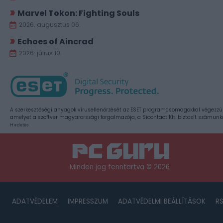
Marvel Tokon: Fighting Souls
2026. augusztus 06.
Echoes of Aincrad
2026. július 10.
A szerkesztőségi anyagok vírusellenőrzését az ESET programcsomagokkal végezzü
amelyet a szoftver magyarországi forgalmazója, a Sicontact Kft. biztosít számunk
Hirdetés
Minden jog fenntartva © 2026
ADATVÉDELEM
IMPRESSZUM
ADATVÉDELMI BEÁLLÍTÁSOK
R