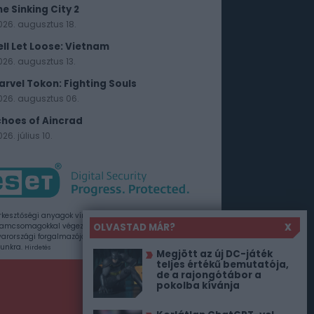
he Sinking City 2
026. augusztus 18.
ell Let Loose: Vietnam
026. augusztus 13.
arvel Tokon: Fighting Souls
026. augusztus 06.
choes of Aincrad
26. július 10.
rkesztőségi anyagok vírusellenőrzését az ESET
OLVASTAD MÁR?
X
amcsomagokkal végezzük, amelyet a szoftver
rországi forgalmazója, a Sicontact Kft. biztosít
unkra.
Hirdetés
Megjött az új DC-játék
teljes értékű bemutatója,
de a rajongótábor a
pokolba kívánja