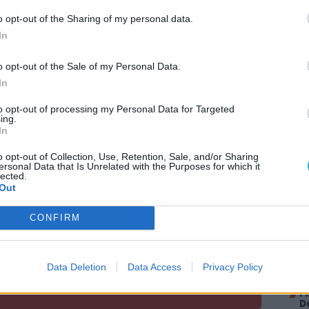
y egyszer egy mérgeskígyó megmarta őt, de öt
o opt-out of the Sharing of my personal data.
eg.
In
k lezárult. Egy olyan koré, ahol a hősök még
o opt-out of the Sale of my Personal Data.
szabott farmert, és ahol a problémákat egyetlen,
In
oldani. Nyugodjék békében, Walker – bár
to opt-out of processing my Personal Data for Targeted
agyobb lesz a rend. Chuck Norris nem halt meg,
ing.
ldalon.
In
AJÁ
rkus Wissmann)
o opt-out of Collection, Use, Retention, Sale, and/or Sharing
ersonal Data that Is Unrelated with the Purposes for which it
lected.
M
Out
b
p
CONFIRM
K
l
itt, hogy a PC Guru tartalmairól véletlenül
O
M
Data Deletion
Data Access
Privacy Policy
ö
F
D