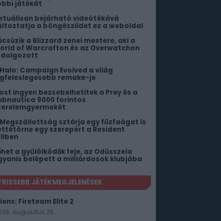
öbbi játékát
irtuálisan bejárható videótékává
áltoztatja a böngésződet ez a weboldal
úcsúzik a Blizzard zenei mestere, aki a
orld of Warcrafton és az Overwatchon
s dolgozott
 Halo: Campaign Evolved a világ
egfeleslegesebb remake-je
ost ingyen bezsebelhetitek a Prey és a
ubnautica 9000 forintos
zerelemgyermekét
 Megszállottság sztárja egy fűzfaágat is
ettétörne egy szerepért a Resident
vilben
őhet a gyűlölködők feje, az Odüsszeia
gyanis belépett a milliárdosok klubjába
FRISSEBB JÁTÉKMEGJELENÉSEK
iens: Fireteam Elite 2
026. augusztus 25.