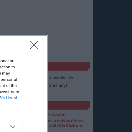
sonal or
KÉK
ection to
ou may
ck Norris
chuck norris klasszikusok
 personal
ck norris legjobb filmjei
elhunyt
out of the
 downstream
ghalt
B’s List of
ORT1 HÍREK
Sokkoló családi
tragédia, a videójátékok
miatt került kórházba a
fiatal?