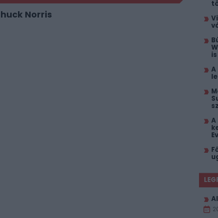
t
Chuck Norris
V
v
B
W
i
A
l
M
S
s
A
k
E
F
u
LEG
Al
2