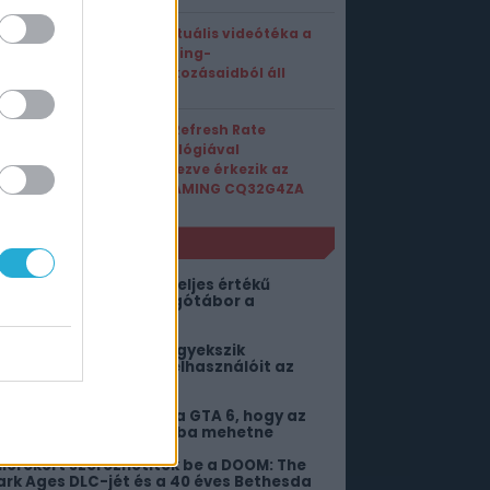
Ez a virtuális videótéka a
streaming-
feliratkozásaidból áll
össze
Triple Refresh Rate
technológiával
felvértezve érkezik az
AOC GAMING CQ32G4ZA
NLÓ
egjött az új DC-játék teljes értékű
emutatója, de a rajongótábor a
okolba kívánja
orlátlan ChatGPT-vel igyekszik
ekenyerezni ingyenes felhasználóit az
penAI
ár annyi pénzt hozott a GTA 6, hogy az
sszes fejlesztő nyugdíjba mehetne
illérekért szerezhetitek be a DOOM: The
ark Ages DLC-jét és a 40 éves Bethesda