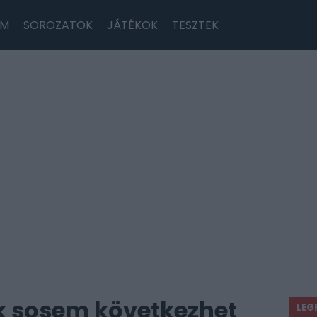
LM
SOROZATOK
JÁTÉKOK
TESZTEK
ük sosem következhet
LEG