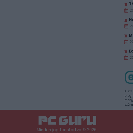
T
2
H
2
M
2
E
20
A sze
progr
magya
szám
Minden jog fenntartva © 2026