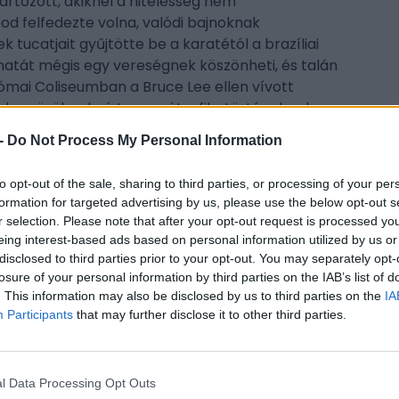
tartozott, akiknél a hitelesség nem
od felfedezte volna, valódi bajnoknak
tucatjait gyűjtötte be a karatétól a brazíliai
llanatát mégis egy vereségnek köszönheti, és talán
ómai Coliseumban a Bruce Lee ellen vívott
lmben örökre beírta magát a filmtörténelembe.
-
Do Not Process My Personal Information
lms és az amerikai hazafiság arca. Míg
an pedig akrobatikával fűszerezte az akciót,
to opt-out of the sale, sharing to third parties, or processing of your per
rtelen igazságosztót hozta a képernyőn. Olyan
CÍM
formation for targeted advertising by us, please use the below opt-out s
a nézőket, és betonozta be hírnevét, mint a
r selection. Please note that after your opt-out request is processed y
dó vagy a Magányos farkas, hogy csak
Chu
eing interest-based ads based on personal information utilized by us or
chu
disclosed to third parties prior to your opt-out. You may separately opt-
losure of your personal information by third parties on the IAB’s list of
me
. This information may also be disclosed by us to third parties on the
IA
Participants
that may further disclose it to other third parties.
ESP
íziónak és az internet népének köszönhette. A
 át tanította meg a bűnözőknek, hogy Texasban
gőrúgása van. Később pedig jöttek a Chuck
l Data Processing Opt Outs
asságokba emelték. Ezáltal tudtuk meg, hogy