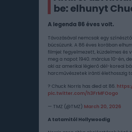
be: elhunyt Chu
A legenda 86 éves volt.
Távozásával nemcsak egy színésztől,
búcsúzunk. A 86 éves korában elhuny
filmjei: fegyelmezett, küzdelmes és v
meg a napot 1940. március 10-én, de 
aki az amerikai légierő dél-koreai 
harcművészetek iránti élethosszig t
?️ Chuck Norris has died at 86.
https:
pic.twitter.com/h3FrMFOogo
— TMZ (@TMZ)
March 20, 2026
A tatamitól Hollywoodig