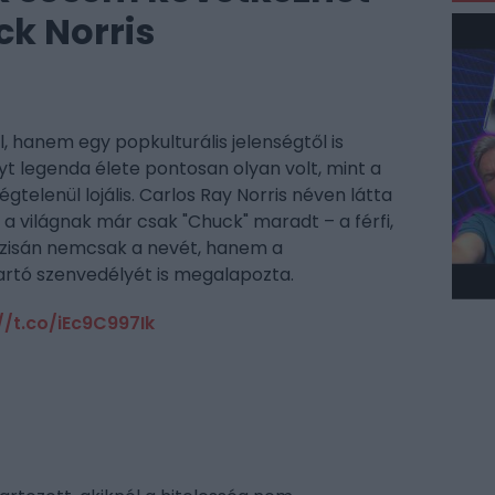
ck Norris
 hanem egy popkulturális jelenségtől is
t legenda élete pontosan olyan volt, mint a
égtelenül lojális. Carlos Ray Norris néven látta
a világnak már csak "Chuck" maradt – a férfi,
bázisán nemcsak a nevét, hanem a
artó szenvedélyét is megalapozta.
//t.co/iEc9C997Ik