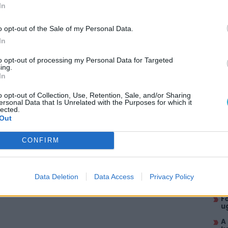
In
o opt-out of the Sale of my Personal Data.
In
to opt-out of processing my Personal Data for Targeted
ing.
AJÁ
In
B
o opt-out of Collection, Use, Retention, Sale, and/or Sharing
W
ersonal Data that Is Unrelated with the Purposes for which it
i
lected.
Out
V
v
CONFIRM
A
l
K
l
Data Deletion
Data Access
Privacy Policy
O
F
u
A