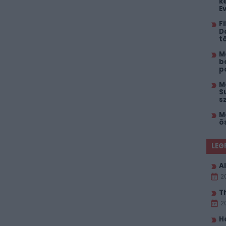
k
E
F
D
t
M
b
p
M
S
s
M
ö
LEG
Al
2
T
2
H