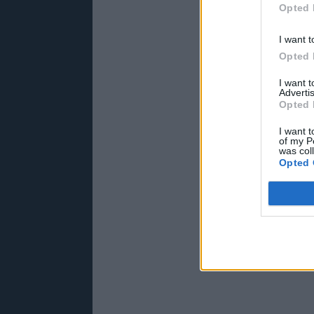
Opted 
I want t
Opted 
I want 
Advertis
Opted 
I want t
of my P
was col
Opted 