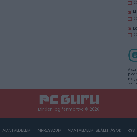
2
M
2
E
20
A sze
progr
magya
szám
Minden jog fenntartva © 2026
ADATVÉDELEM
IMPRESSZUM
ADATVÉDELMI BEÁLLÍTÁSOK
RSS