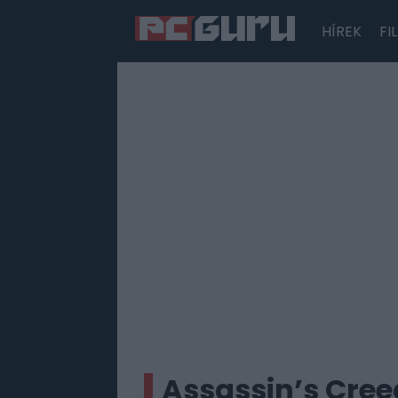
HÍREK
FI
Hírek
Film
Sorozatok
Játékok
Tesztek
Assassin’s Creed