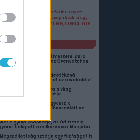
Ha 9000 forint helyett
ingyen csapnátok le egy
szuper túlélőjátékra, erre
tessék!
NLÓ
úcsúzik a Blizzard zenei mestere, aki a
orld of Warcrafton és az Overwatchon
s dolgozott
irtuálisan bejárható videótékává
áltoztatja a böngésződet ez a weboldal
 Halo: Campaign Evolved a világ
egfeleslegesebb remake-je
orlátlan ChatGPT-vel igyekszik
ekenyerezni ingyenes felhasználóit az
penAI
őhet a gyűlölködők feje, az Odüsszeia
gyanis belépett a milliárdosok klubjába
 Megszállottság sztárja egy fűzfaágat is