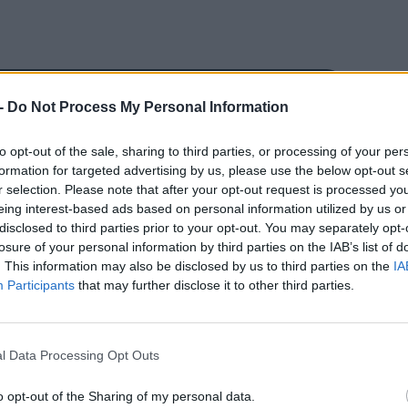
itt, hogy a PC Guru tartalmairól véletlenül
-
Do Not Process My Personal Information
to opt-out of the sale, sharing to third parties, or processing of your per
formation for targeted advertising by us, please use the below opt-out s
r selection. Please note that after your opt-out request is processed y
z Abstergo
CÍM
eing interest-based ads based on personal information utilized by us or
disclosed to third parties prior to your opt-out. You may separately opt-
 videón London városa
losure of your personal information by third parties on the IAB’s list of
ESP
. This information may also be disclosed by us to third parties on the
IA
Participants
that may further disclose it to other third parties.
l Data Processing Opt Outs
o opt-out of the Sharing of my personal data.