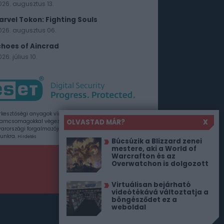
026. augusztus 13.
arvel Tokon: Fighting Souls
026. augusztus 06.
choes of Aincrad
26. július 10.
rkesztőségi anyagok vírusellenőrzését az ESET
OLVASTAD MÁR?
X
amcsomagokkal végezzük, amelyet a szoftver
rországi forgalmazója, a Sicontact Kft. biztosít
unkra.
Hirdetés
Búcsúzik a Blizzard zenei
mestere, aki a World of
Warcrafton és az
Overwatchon is dolgozott
Virtuálisan bejárható
videótékává változtatja a
böngésződet ez a
weboldal