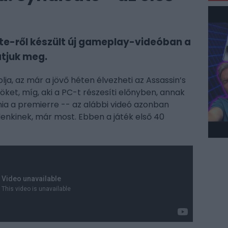
te-ről készült új gameplay-videóban a
atjuk meg.
a, az már a jövő héten élvezheti az Assassin’s
öket, míg, aki a PC-t részesíti előnyben, annak
ia a premierre -- az alábbi videó azonban
enkinek, már most. Ebben a játék első 40