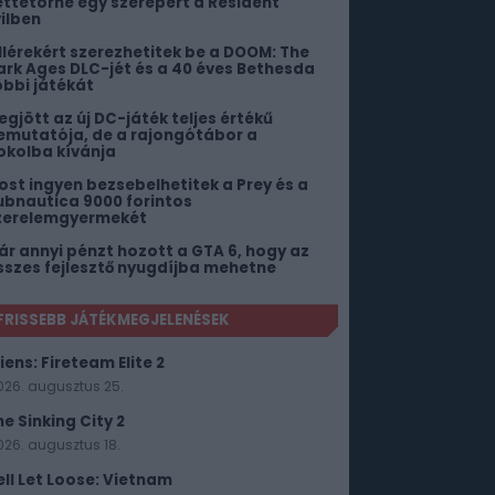
ettétörne egy szerepért a Resident
vilben
illérekért szerezhetitek be a DOOM: The
ark Ages DLC-jét és a 40 éves Bethesda
öbbi játékát
egjött az új DC-játék teljes értékű
emutatója, de a rajongótábor a
okolba kívánja
ost ingyen bezsebelhetitek a Prey és a
ubnautica 9000 forintos
zerelemgyermekét
ár annyi pénzt hozott a GTA 6, hogy az
sszes fejlesztő nyugdíjba mehetne
FRISSEBB JÁTÉKMEGJELENÉSEK
iens: Fireteam Elite 2
026. augusztus 25.
he Sinking City 2
026. augusztus 18.
ell Let Loose: Vietnam