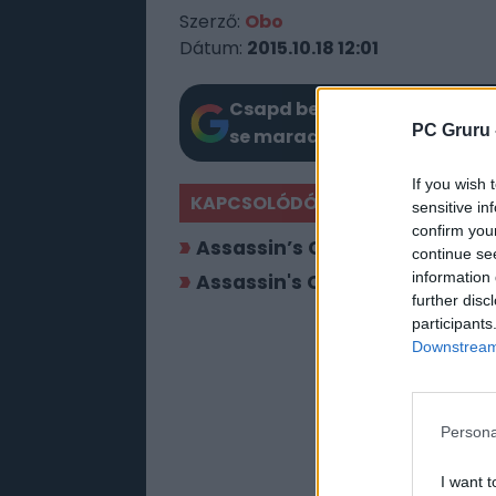
Szerző:
Obo
Dátum:
2015.10.18 12:01
Csapd be az AI-t! Állítsd be 
PC Gruru 
se maradj le a Google-ben.
If you wish 
KAPCSOLÓDÓ HÍREK
sensitive in
confirm you
Assassin’s Creed-film: íme a
continue se
information 
Assassin's Creed Syndicate:
further disc
participants
Downstream 
Persona
I want t