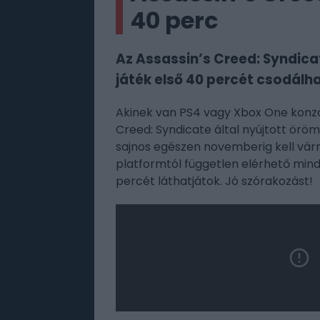
40 perc
Az Assassin’s Creed: Syndica
játék első 40 percét csodálh
Akinek van PS4 vagy Xbox One konzolj
Creed: Syndicate által nyújtott öröm
sajnos egészen novemberig kell várn
platformtól független elérhető mind
percét láthatjátok. Jó szórakozást!