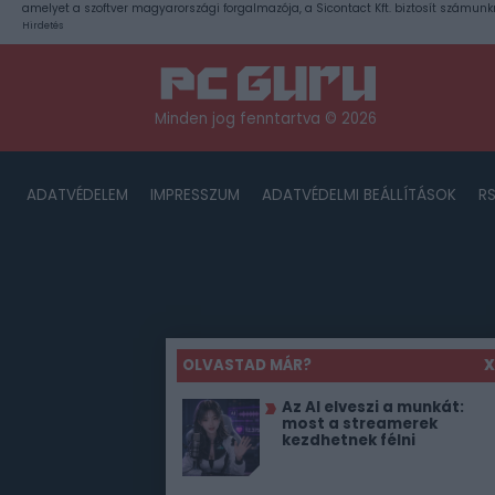
amelyet a szoftver magyarországi forgalmazója, a Sicontact Kft. biztosít számunk
Hirdetés
Minden jog fenntartva © 2026
ADATVÉDELEM
IMPRESSZUM
ADATVÉDELMI BEÁLLÍTÁSOK
R
OLVASTAD MÁR?
X
Az AI elveszi a munkát:
most a streamerek
kezdhetnek félni