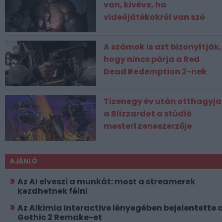
van, kivéve, ha
videójátékokról van szó
A számok is azt bizonyítják,
hogy nincs párja a Red
Dead Redemption 2-nek
Tizenegy év után otthagyja
a Blizzardot a stúdió
mesteri zeneszerzője
AJÁNLÓ
Az AI elveszi a munkát: most a streamerek
kezdhetnek félni
Az Alkimia Interactive lényegében bejelentette 
Gothic 2 Remake-et