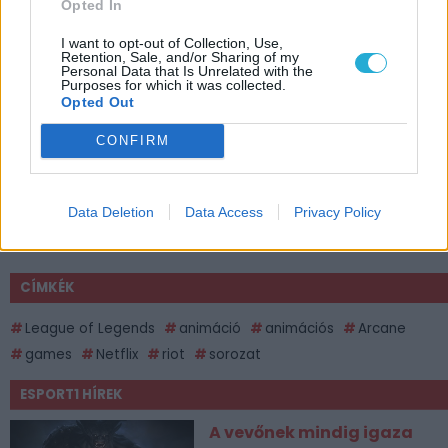
Opted In
I want to opt-out of Collection, Use,
Retention, Sale, and/or Sharing of my
Personal Data that Is Unrelated with the
Purposes for which it was collected.
Opted Out
CONFIRM
Data Deletion
Data Access
Privacy Policy
CÍMKÉK
League of Legends
animáció
animációs
Arcane
games
Netflix
riot
sorozat
ESPORT1 HÍREK
A vevőnek mindig igaza