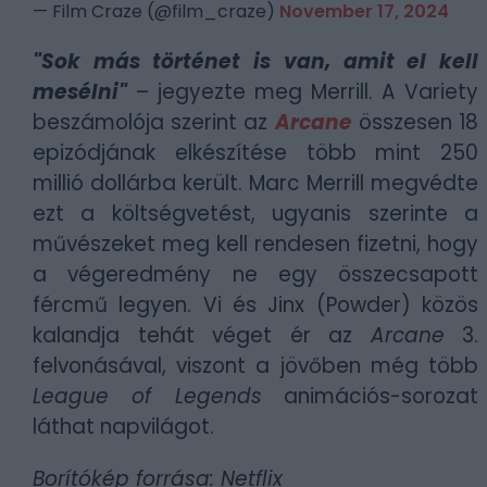
— Film Craze (@film_craze)
November 17, 2024
"Sok más történet is van, amit el kell
mesélni"
– jegyezte meg Merrill. A Variety
beszámolója szerint az
Arcane
összesen 18
epizódjának elkészítése több mint 250
millió dollárba került. Marc Merrill megvédte
ezt a költségvetést, ugyanis szerinte a
művészeket meg kell rendesen fizetni, hogy
a végeredmény ne egy összecsapott
fércmű legyen. Vi és Jinx (Powder) közös
kalandja tehát véget ér az
Arcane
3.
felvonásával, viszont a jövőben még több
League of Legends
animációs-sorozat
láthat napvilágot.
Borítókép forrása: Netflix