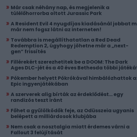
Már csak néhány nap, és megjelenik a
túlélőhorrorba oltott Jurassic Park
A Resident Evil 4 nyugdíjas kiadásánál jobbat 
már nem fogsz látni az interneten!
Továbbra is megállíthatatlan a Red Dead
Redemption 2, úgyhogy jöhetne már a „next-
gen” frissítés
Fillérekért szerezhetitek be a DOOM: The Dark
Ages DLC-jét és a 40 éves Bethesda többi játéká
Pókember helyett Pókrókával himbálózhattok a
Epic ingyenjátékában
A szerverek alig bírták az érdeklődést... egy
randizós teszt iránt
Főhet a gyűlölködők feje, az Odüsszeia ugyanis
belépett a milliárdosok klubjába
Nem csak a nosztalgia miatt érdemes várni a
Fallout 3 felújítását