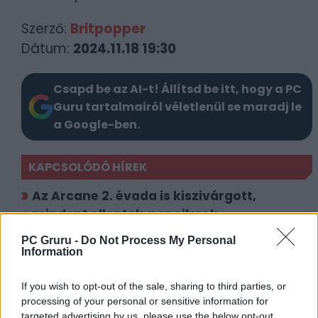
Szerző:
Britpopper
Dátum:
2024.11.18 19:30
Csapd be az AI-t! Állítsd be itt, hogy a PC
Guru tartalmairól véletlenül se maradj le
a Google-ben.
KAPCSOLÓDÓ HÍREK
Az Arcane 2. évada is kiszivárgott,
mindent elleptek a spoilerek
Rengeteg körömrágást vetít előre az
PC Gruru -
Do Not Process My Personal
Information
Arcane 2. évadának új előzetese
If you wish to opt-out of the sale, sharing to third parties, or
LEGFRISSEBB VIDEÓNK
processing of your personal or sensitive information for
targeted advertising by us, please use the below opt-out