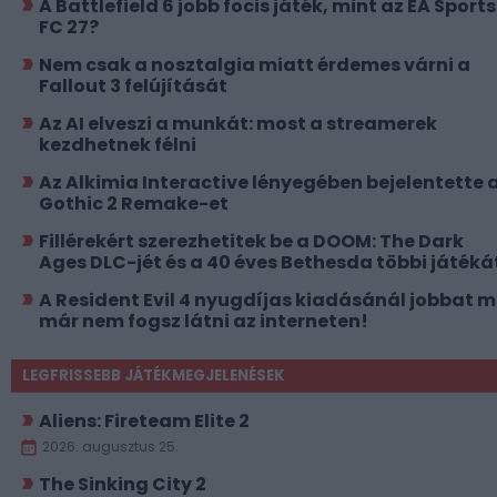
A Battlefield 6 jobb focis játék, mint az EA Sports
FC 27?
Nem csak a nosztalgia miatt érdemes várni a
Fallout 3 felújítását
Az AI elveszi a munkát: most a streamerek
kezdhetnek félni
Az Alkimia Interactive lényegében bejelentette 
Gothic 2 Remake-et
Fillérekért szerezhetitek be a DOOM: The Dark
Ages DLC-jét és a 40 éves Bethesda többi játéká
A Resident Evil 4 nyugdíjas kiadásánál jobbat 
már nem fogsz látni az interneten!
LEGFRISSEBB JÁTÉKMEGJELENÉSEK
Aliens: Fireteam Elite 2
2026. augusztus 25.
The Sinking City 2