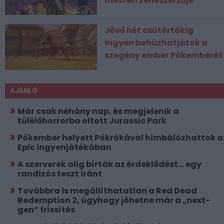
mesteri zeneszerzője
Jövő hét csütörtökig
ingyen behúzhatjátok a
szegény ember Pókemberét
AJÁNLÓ
Már csak néhány nap, és megjelenik a
túlélőhorrorba oltott Jurassic Park
Pókember helyett Pókrókával himbálózhattok a
Epic ingyenjátékában
A szerverek alig bírták az érdeklődést... egy
randizós teszt iránt
Továbbra is megállíthatatlan a Red Dead
Redemption 2, úgyhogy jöhetne már a „next-
gen” frissítés