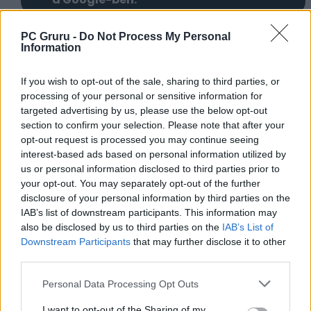
PC Gruru -
Do Not Process My Personal
KAPCSOLÓDÓ HÍREK
Information
A felújított Tomb Raider-trilógiának máris
If you wish to opt-out of the sale, sharing to third parties, or
van egy nagy hiányossága PS5-ön
processing of your personal or sensitive information for
A fejlesztők figyelmeztetik a játékosokat,
targeted advertising by us, please use the below opt-out
hogy a Tomb Raider első három része ma
section to confirm your selection. Please note that after your
opt-out request is processed you may continue seeing
már nem PC
interest-based ads based on personal information utilized by
us or personal information disclosed to third parties prior to
LEGFRISSEBB VIDEÓNK
your opt-out. You may separately opt-out of the further
disclosure of your personal information by third parties on the
IAB’s list of downstream participants. This information may
also be disclosed by us to third parties on the
IAB’s List of
Downstream Participants
that may further disclose it to other
third parties.
Personal Data Processing Opt Outs
I want to opt-out of the Sharing of my