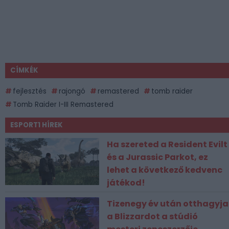
CÍMKÉK
fejlesztés
rajongó
remastered
tomb raider
Tomb Raider I-III Remastered
ESPORT1 HÍREK
Ha szereted a Resident Evilt
és a Jurassic Parkot, ez
lehet a következő kedvenc
játékod!
Tizenegy év után otthagyja
a Blizzardot a stúdió