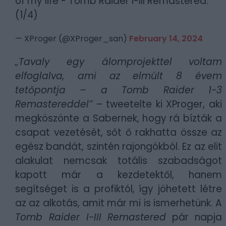
of my life - Tomb Raider I-III Remastered.
(1/4)
— XProger (@XProger_san)
February 14, 2024
„Tavaly egy álomprojekttel voltam
elfoglalva, ami az elmúlt 8 évem
tetőpontja – a Tomb Raider 1-3
Remastereddel”
– tweetelte ki XProger, aki
megköszönte a Sabernek, hogy rá bízták a
csapat vezetését, sőt ő rakhatta össze az
egész bandát, szintén rajongókból. Ez az elit
alakulat nemcsak totális szabadságot
kapott már a kezdetektől, hanem
segítséget is a profiktól, így jöhetett létre
az az alkotás, amit már mi is ismerhetünk. A
Tomb Raider I-III Remastered
pár napja