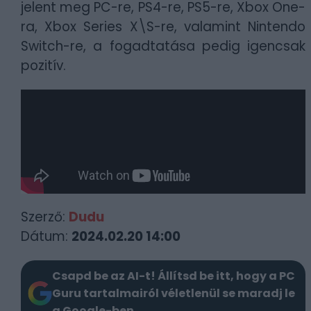
jelent meg PC-re, PS4-re, PS5-re, Xbox One-
ra, Xbox Series X\S-re, valamint Nintendo
Switch-re, a fogadtatása pedig igencsak
pozitív.
Szerző:
Dudu
Dátum:
2024.02.20 14:00
Csapd be az AI-t! Állítsd be itt, hogy a PC
Guru tartalmairól véletlenül se maradj le
a Google-ben.