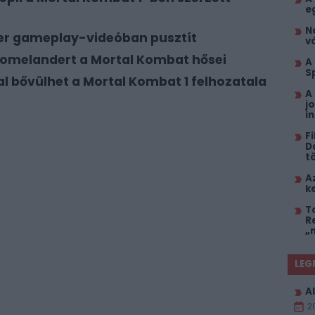
e
N
er gameplay-videóban pusztít
vá
Homelandert a Mortal Kombat hősei
A 
S
al bővülhet a Mortal Kombat 1 felhozatala
A
j
i
F
D
t
A
k
T
R
„
LEG
Al
2