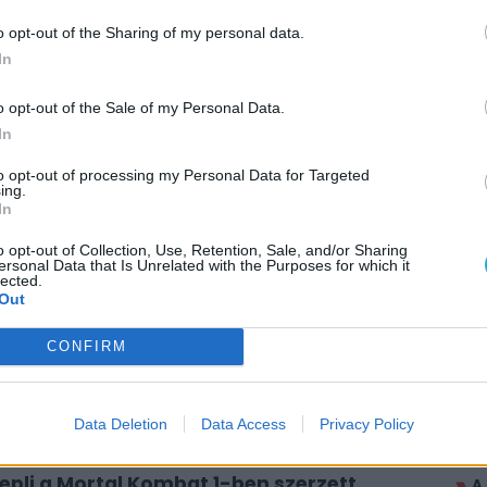
t
világába némi csihi-puhi erejéig, ami elég sok
 a T-1000-es a folyékony fém miatt), szóval
o opt-out of the Sharing of my personal data.
ük elgyepálni a szembenállókat. Ha pedig ez sem
In
. részben debütált Animality visszatérését is
ényege, hogy a harc végén állattá változva
o opt-out of the Sale of my Personal Data.
tot – a kedvcsinálót elnézve még a hagyományos
In
zésekre számíthatunk. Ősszel tehát mindenképp
to opt-out of processing my Personal Data for Targeted
Realm verekedős címéhez, mivel ennyi újdonság
ing.
In
avaly szeptemberi indulása óta.
o opt-out of Collection, Use, Retention, Sale, and/or Sharing
ersonal Data that Is Unrelated with the Purposes for which it
lected.
AJÁ
Out
P
itt, hogy a PC Guru tartalmairól véletlenül
CONFIRM
h
A
b
Data Deletion
Data Access
Privacy Policy
M
t
nepli a Mortal Kombat 1-ben szerzett
A