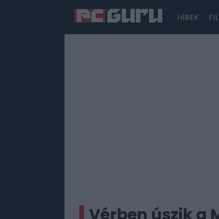
HÍREK
FI
Hírek
Film
Sorozatok
Játékok
Tesztek
Vérben úszik a 