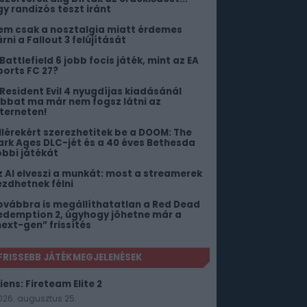
gy randizós teszt iránt
em csak a nosztalgia miatt érdemes
rni a Fallout 3 felújítását
Battlefield 6 jobb focis játék, mint az EA
ports FC 27?
 Resident Evil 4 nyugdíjas kiadásánál
obbat ma már nem fogsz látni az
nterneten!
illérekért szerezhetitek be a DOOM: The
ark Ages DLC-jét és a 40 éves Bethesda
öbbi játékát
z AI elveszi a munkát: most a streamerek
ezdhetnek félni
ovábbra is megállíthatatlan a Red Dead
edemption 2, úgyhogy jöhetne már a
next-gen” frissítés
FRISSEBB JÁTÉKMEGJELENÉSEK
iens: Fireteam Elite 2
026. augusztus 25.