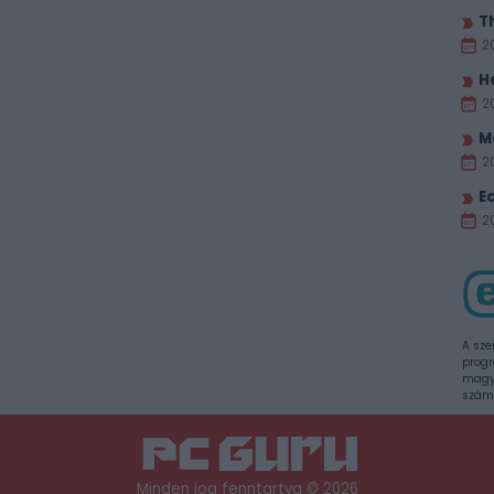
T
2
H
2
M
2
E
20
A sze
progr
magya
szám
Minden jog fenntartva © 2026