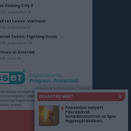
he Sinking City 2
026. augusztus 18.
ell Let Loose: Vietnam
026. augusztus 13.
arvel Tokon: Fighting Souls
026. augusztus 06.
choes of Aincrad
26. július 10.
rkesztőségi anyagok vírusellenőrzését az ESET
OLVASTAD MÁR?
X
amcsomagokkal végezzük, amelyet a szoftver
rországi forgalmazója, a Sicontact Kft. biztosít
unkra.
Hirdetés
Pókember helyett
Pókrókával
himbálózhattok az Epic
ingyenjátékában