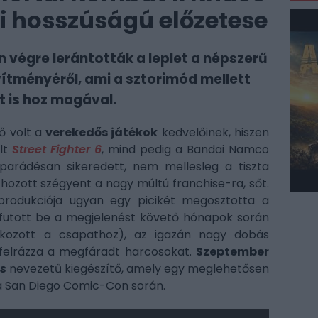
i hosszúságú előzetese
végre lerántották a leplet a népszerű
ítményéről, ami a sztorimód mellett
t is hoz magával.
ő volt a
verekedős játékok
kedvelőinek, hiszen
lt
Street Fighter 6
, mind pedig a Bandai Namco
arádésan sikeredett, nem mellesleg a tiszta
ozott szégyent a nagy múltú franchise-ra, sőt.
produkciója ugyan egy picikét megosztotta a
t futott be a megjelenést követő hónapok során
akozott a csapathoz), az igazán nagy dobás
 felrázza a megfáradt harcosokat.
Szeptember
s
nevezetű kiegészítő, amely egy meglehetősen
a San Diego Comic-Con során.