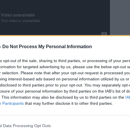
-
Do Not Process My Personal Information
ételű expanziótól elvárható, az adaléknak
se az egyik legfőbb vonzereje az új karakterek
to opt-out of the sale, sharing to third parties, or processing of your per
ljességgel érthető lesz a Havik visszatérésével
CÍM
formation for targeted advertising by us, please use the below opt-out s
tható képsorok alapján biztosra vehető, hogy
r selection. Please note that after your opt-out request is processed y
 kampány során, végső soron pedig ez a lényeg,
ani
eing interest-based ads based on personal information utilized by us or
Gh
disclosed to third parties prior to your opt-out. You may separately opt-
losure of your personal information by third parties on the IAB’s list of
Mor
sok, a kiegészítővel érkező Kombat Pack 2 a
. This information may also be disclosed by us to third parties on the
IA
Net
 Cyrax, Sektor
) mellett néhány vendégszereplőt
Participants
that may further disclose it to other third parties.
ver
 nem annyira meghökkentő, mivel már hetekkel
osan), hogy mely filmek ismert alakjai lépnek a
ESP
000 (
Terminátor 2
) és Conan (
Conan, a barbár
)
l Data Processing Opt Outs