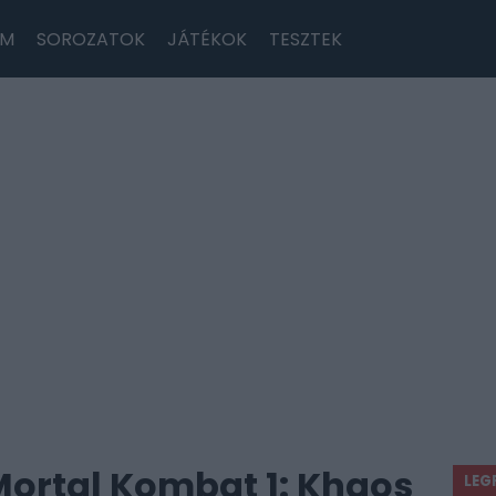
LM
SOROZATOK
JÁTÉKOK
TESZTEK
Mortal Kombat 1: Khaos
LEG