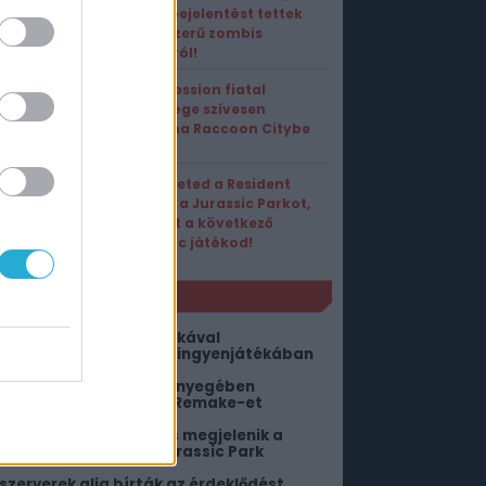
óriási bejelentést tettek
a népszerű zombis
horrorról!
Az Obsession fiatal
tehetsége szívesen
elutazna Raccoon Citybe
Ha szereted a Resident
Evilt és a Jurassic Parkot,
ez lehet a következő
kedvenc játékod!
NLÓ
ókember helyett Pókrókával
imbálózhattok az Epic ingyenjátékában
z Alkimia Interactive lényegében
ejelentette a Gothic 2 Remake-et
ár csak néhány nap, és megjelenik a
úlélőhorrorba oltott Jurassic Park
 szerverek alig bírták az érdeklődést...