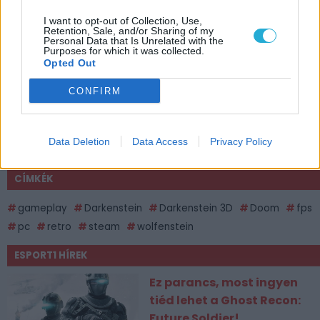
I want to opt-out of Collection, Use,
Retention, Sale, and/or Sharing of my
Personal Data that Is Unrelated with the
Purposes for which it was collected.
Opted Out
CONFIRM
Data Deletion
Data Access
Privacy Policy
CÍMKÉK
gameplay
Darkenstein
Darkenstein 3D
Doom
fps
pc
retro
steam
wolfenstein
ESPORT1 HÍREK
Ez parancs, most ingyen
tiéd lehet a Ghost Recon:
Future Soldier!