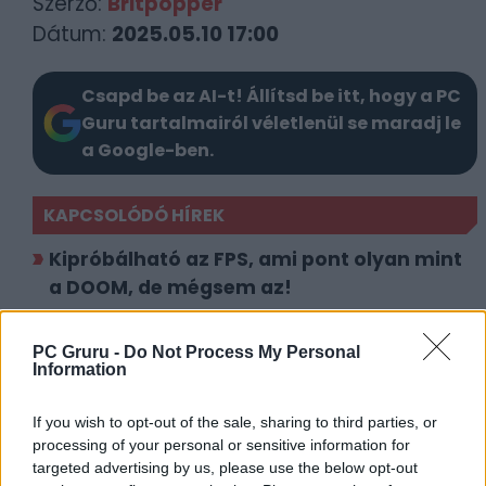
Szerző:
Britpopper
Dátum:
2025.05.10 17:00
Csapd be az AI-t! Állítsd be itt, hogy a PC
Guru tartalmairól véletlenül se maradj le
a Google-ben.
KAPCSOLÓDÓ HÍREK
Kipróbálható az FPS, ami pont olyan mint
a DOOM, de mégsem az!
Ekkor érkezik az FBC: Firebreak, a Remedy
Controlos co-op FPS-e
PC Gruru -
Do Not Process My Personal
Information
LEGFRISSEBB VIDEÓNK
If you wish to opt-out of the sale, sharing to third parties, or
processing of your personal or sensitive information for
targeted advertising by us, please use the below opt-out