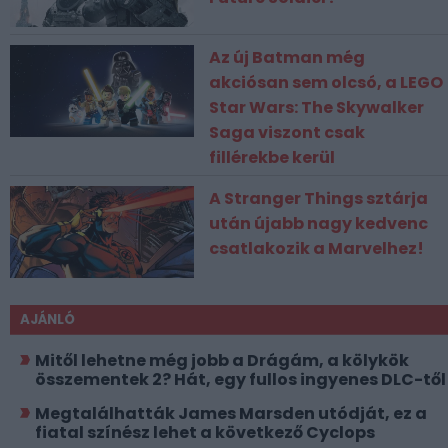
Az új Batman még
akciósan sem olcsó, a LEGO
Star Wars: The Skywalker
Saga viszont csak
fillérekbe kerül
A Stranger Things sztárja
után újabb nagy kedvenc
csatlakozik a Marvelhez!
AJÁNLÓ
Mitől lehetne még jobb a Drágám, a kölykök
összementek 2? Hát, egy fullos ingyenes DLC-től
Megtalálhatták James Marsden utódját, ez a
fiatal színész lehet a következő Cyclops