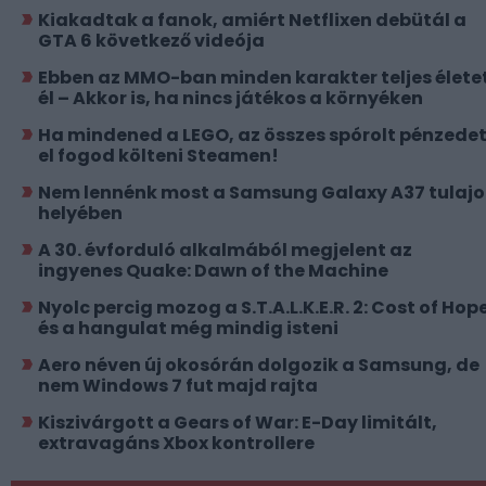
Kiakadtak a fanok, amiért Netflixen debütál a
GTA 6 következő videója
Ebben az MMO-ban minden karakter teljes élete
él – Akkor is, ha nincs játékos a környéken
Ha mindened a LEGO, az összes spórolt pénzede
el fogod költeni Steamen!
Nem lennénk most a Samsung Galaxy A37 tulajo
helyében
A 30. évforduló alkalmából megjelent az
ingyenes Quake: Dawn of the Machine
Nyolc percig mozog a S.T.A.L.K.E.R. 2: Cost of Hope
és a hangulat még mindig isteni
Aero néven új okosórán dolgozik a Samsung, de
nem Windows 7 fut majd rajta
Kiszivárgott a Gears of War: E-Day limitált,
extravagáns Xbox kontrollere