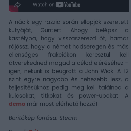
A nácik egy razzia során ellopják szeretett
kutyáját, Güntert. Ahogy belépsz a
kastélyba, hogy visszaszerezd őt, hamar
rájössz, hogy a német hadseregen és más
ellenséges frakciókon keresztül kell
átverekedned magad a célod eléréséhez –
igen, nekünk is beugrott a John Wick! A 12
szint egyre nagyobb és nehezebb lesz, a
teljesítésükhöz pedig meg kell találnod a
kulcsokat, titkokat és power-upokat. A
demo
már most elérhető hozzá!
Borítókép forrása: Steam