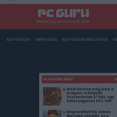
Minden jog fenntartva © 2026
ADATVÉDELEM
IMPRESSZUM
ADATVÉDELMI BEÁLLÍTÁSOK
R
OLVASTAD MÁR?
X
Mitől lehetne még jobb a
Drágám, a kölykök
összementek 2? Hát, egy
fullos ingyenes DLC-től!
Megtalálhatták James
Marsden utódját, ez a