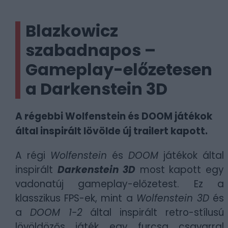
Blazkowicz
szabadnapos –
Gameplay-előzetesen
a Darkenstein 3D
A régebbi Wolfenstein és DOOM játékok
által inspirált lövölde új trailert kapott.
A régi
Wolfenstein
és
DOOM
játékok által
inspirált
Darkenstein 3D
most kapott egy
vadonatúj gameplay-előzetest. Ez a
klasszikus FPS-ek, mint a
Wolfenstein 3D
és
a
DOOM 1-2
által inspirált retro-stílusú
lövöldözős játék egy furcsa csavarral