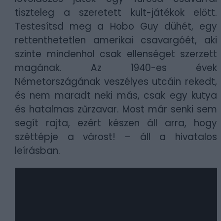
tiszteleg a szeretett kult-játékok előtt.
Testesítsd meg a Hobo Guy dühét, egy
rettenthetetlen amerikai csavargóét, aki
szinte mindenhol csak ellenséget szerzett
magának. Az 1940-es évek
Németországának veszélyes utcáin rekedt,
és nem maradt neki más, csak egy kutya
és hatalmas zűrzavar. Most már senki sem
segít rajta, ezért készen áll arra, hogy
széttépje a várost! – áll a hivatalos
leírásban.