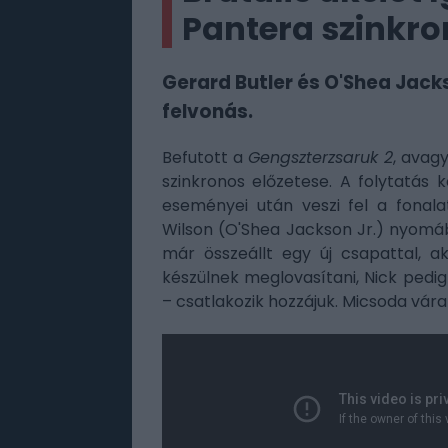
Pantera szinkron
Gerard Butler és O'Shea Jack
felvonás.
Befutott a
Gengszterzsaruk 2
, avag
szinkronos előzetese. A folytatás 
eseményei után veszi fel a fonala
Wilson (O'Shea Jackson Jr.) nyomáb
már összeállt egy új csapattal, a
készülnek meglovasítani, Nick pedig
– csatlakozik hozzájuk. Micsoda vára