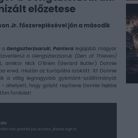
izált előzetese
son Jr. főszereplésével jön a második
y a
Gengszterzsaruk: Pantera
legújabb magyar
közvetlenül a
Gengszterzsaruk (Den of Thieves)
t, amikor Nick O'Brien (Gerard Butler) Donnie
a ered, miután az Európába szökött. Itt Donnie
kik a világ legnagyobb gyémánt-szállítmányát
 – ahelyett, hogy golyót repítene Donnie fejébe
tlan fordulat!