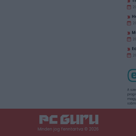
T
2
H
2
M
2
E
20
A sze
progr
magya
szám
Minden jog fenntartva © 2026