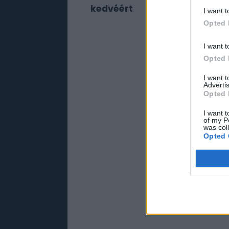
kedvéért
I want t
Opted 
I want t
Opted 
I want 
Advertis
Opted 
I want t
of my P
was col
Opted 