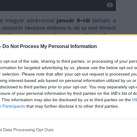
a magyar szinkronnal
január 9-től
látható a
visszatér Meadow Williams is, aki az első filmből
smét. Ti megnézitek moziban a második részt?
-
Do Not Process My Personal Information
porter
to opt-out of the sale, sharing to third parties, or processing of your per
formation for targeted advertising by us, please use the below opt-out s
CÍM
r selection. Please note that after your opt-out request is processed y
eing interest-based ads based on personal information utilized by us or
ma
itt, hogy a PC Guru tartalmairól véletlenül
disclosed to third parties prior to your opt-out. You may separately opt-
Gen
losure of your personal information by third parties on the IAB’s list of
Ger
. This information may also be disclosed by us to third parties on the
IA
Participants
that may further disclose it to other third parties.
ESP
fganisztánban keménykedik
l Data Processing Opt Outs
 áll az Így neveld a sárkányodat