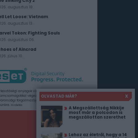
he Sinking City 2
026. augusztus 18.
ell Let Loose: Vietnam
026. augusztus 13.
arvel Tokon: Fighting Souls
026. augusztus 06.
choes of Aincrad
26. július 10.
rkesztőségi anyagok vírusellenőrzését az ESET
OLVASTAD MÁR?
X
amcsomagokkal végezzük, amelyet a szoftver
rországi forgalmazója, a Sicontact Kft. biztosít
unkra.
Hirdetés
A Megszállottság Nikkije
most már a polcodon is
megszállottan szerethet
Lehoz az életről, hogy a 14