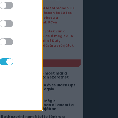
Elképesztő formában, 8K
felbontásban és 60 fps-
sel tért vissza a
Driveclub PC-n
Annyi jó játék van a
világon, de ti mégis a 14
éves Call of Duty
újrakiadására szórjátok
a pénzt
NLÓ
 Megszállottság Nikkije most már a
olcodon is megszállottan szerethet
ehoz az életről, hogy a 14 éves Black Ops
 megúszós portja az év egyik
egnagyobb durranása
 játékosok kiharcolták: Mégis
egmárthatjuk egymásban a Lancert a
ears of War: E-Day bétájában!
li Roth szerint nem ő tette tönkre a