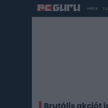
HÍREK
FI
Hírek
Film
Sorozatok
Játékok
Tesztek
Brutális akciót 