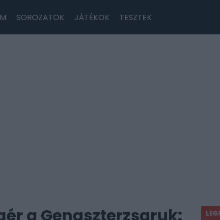
LM
SOROZATOK
JÁTÉKOK
TESZTEK
ígér a Gengszterzsaruk:
LEG