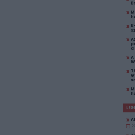
B
M
h
K
s
A
p
a
A
W
T
G
s
M
h
LEG
Al
2