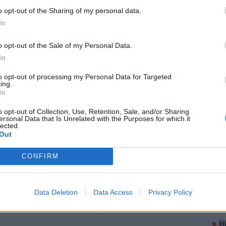
o opt-out of the Sharing of my personal data.
In
o opt-out of the Sale of my Personal Data.
In
to opt-out of processing my Personal Data for Targeted
ing.
In
o opt-out of Collection, Use, Retention, Sale, and/or Sharing
ersonal Data that Is Unrelated with the Purposes for which it
AJÁ
lected.
Out
A
p
CONFIRM
L
2
l
Data Deletion
Data Access
Privacy Policy
A
m
G
E