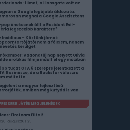
orderlands-filmet, a Lionsgate volt az
egvan a Google legújabb áldozata:
amarosan meghal a Google Asszisztens
-pop énekesnek állt a Resident Evil-
zéria legszexibb karaktere?
z Insidious – Köztünk járnak
opcorntartójától nem a félelem, hanem
 nevetés kerülget
 Pókember: Vadonatúj nap helyett Olivia
ilde erotikus filmje indult el egy moziban
öbb tucat GTA 6 szerepre jelentkezett a
TA 5 színésze, de a Rockstar válaszra
em méltatta
egjelent a magyar fejlesztésű
orrorjáték, amiben még kutyád is van
FRISSEBB JÁTÉKMEGJELENÉSEK
iens: Fireteam Elite 2
026. augusztus 25.