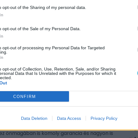
o opt-out of the Sharing of my personal data.
In
o opt-out of the Sale of my Personal Data.
In
kalmazott
Masato Kimura
, a
Ghostwire: Tokyo
és
oz hasonlóan a
Devil May Cry
, a
Resident Evil
és
to opt-out of processing my Personal Data for Targeted
mura egy interjúban (via
VGC
) úgy fogalmazott:
ing.
In
újt majd, bár hangsúlyozta, hogy a japán stúdiók
a több száz milliárd jenes, évekig tartó
o opt-out of Collection, Use, Retention, Sale, and/or Sharing
ersonal Data that Is Unrelated with the Purposes for which it
igaprodukcióknál látunk. Céljuk ezért egy olyan
AJÁ
lected.
artalom" jellemez – vagyis egy teljesen magával
Out
E
egtető játékra számíthatunk, ami a minőséget
él
yett. Nem egy nagy Ubisoft-féle gigaprojektről
CONFIRM
k
 és a játékost is.
M
k
i
a stúdió mögött álló tapasztalat. A csapat
Data Deletion
Data Access
Privacy Policy
2
mint a
Silent Hill
, a
Resident Evil
, a
Shadow of the
a
ez önmagában is komoly garancia és nagyon is