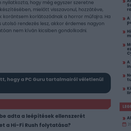
A
n nyilatkozta, hogy még egyszer szeretne
S
készítésében, mielőtt visszavonul, hozzátéve,
r
ok korántsem korlátozódnak a horror műfajra. Ha
A
p
s utolsó rendezés lesz, akkor érdemes nagyon
hatóan nem kíván kicsiben gondolkodni.
H
m
M
e
C
A
i
N
itt, hogy a PC Guru tartalmairól véletlenül
t
K
l
LEG
kbe adta a leépítések ellenszerét
Al
het a Hi-Fi Rush folytatása?
2