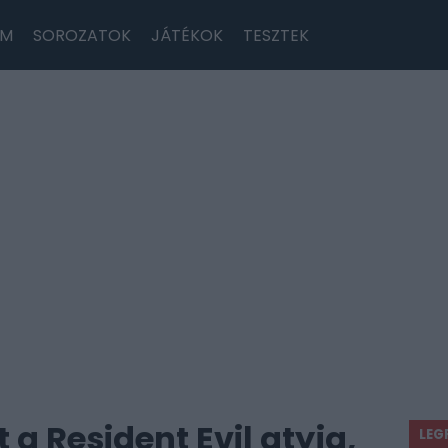
LM
SOROZATOK
JÁTÉKOK
TESZTEK
t a Resident Evil atyja,
LEG