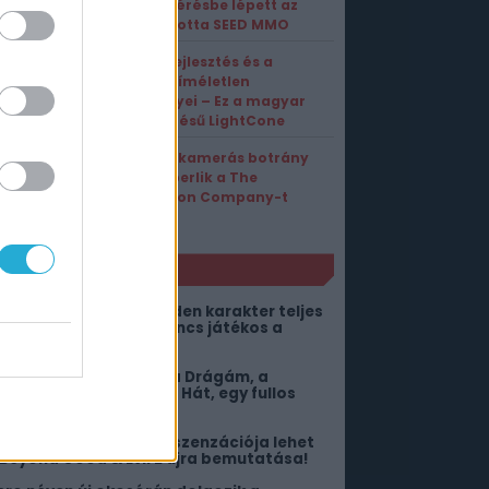
hozzáférésbe lépett az
AI-hajtotta SEED MMO
26 év fejlesztés és a
fizika kíméletlen
törvényei – Ez a magyar
fejlesztésű LightCone
Rejtett kamerás botrány
miatt perlik a The
Pokémon Company-t
NLÓ
bben az MMO-ban minden karakter teljes
etet él – Akkor is, ha nincs játékos a
örnyéken
itől lehetne még jobb a Drágám, a
ölykök összementek 2? Hát, egy fullos
ngyenes DLC-től!
026 egyik legnagyobb szenzációja lehet
 Beyond Good & Evil 2 újra bemutatása!