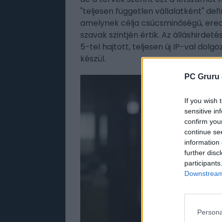
"teljesen független vállalatként" def
amelynek célja csúcsminőségű, ered
szavak szintjén értik. Az álláshirdet
5-tel hajtott, teljesen új IP-val dol
készül.
PC Gruru 
If you wish 
sensitive in
confirm you
continue se
information 
further disc
participants
Downstream 
Persona