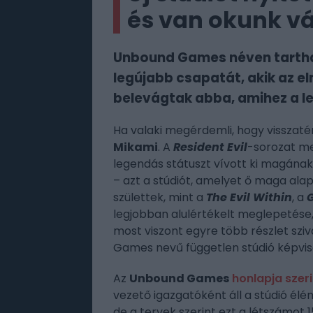
és van okunk vár
Unbound Games néven tartha
legújabb csapatát, akik az e
belevágtak abba, amihez a l
Ha valaki megérdemli, hogy visszaté
Mikami
. A
Resident Evil
-sorozat me
legendás státuszt vívott ki magán
– azt a stúdiót, amelyet ő maga ala
születtek, mint a
The Evil Within
, a
G
legjobban alulértékelt meglepetése
most viszont egyre több részlet sziv
Games nevű független stúdió képvis
Az
Unbound Games
honlapja szeri
vezető igazgatóként áll a stúdió élé
de a tervek szerint ezt a létszámot 