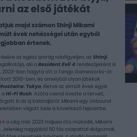
ni az első játékát
tjuk majd számon Shinji Mikami
lmúlt évek nehézségei után egyből
egjobban értenek.
résére az egész iparág odafigyeljen, az
Shinji
galkotója, aki a
Resident Evil 4
rendezőjeként is
ak, 2023-ban hagyta ott a Tango Gameworks-öt
pított 2010-ben, és amelyből olyan játékok
hostwire: Tokyo
, illetve az elmúlt évek egyik
, a
Hi-Fi Rush
. Azóta csend övezte a terveit,
árgott ki az új kalandjáról: Mikami egy Unbound
eletében vágott bele a következő fejezetbe.
nt
a cég már 2023 májusa óta működik, Mikami
n. Jelenleg nagyjából 50 fős csapattal dolgoznak,
150 főre szeretnék bővíteni. A stúdió önmagát