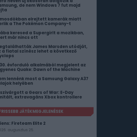
ero néven új okosórán dolgozik a
amsung, de nem Windows 7 fut majd
ajta
 mosdókban elrejtett kamerák miatt
erlik a The Pokémon Company-t
iába keresed a Supergirlt a mozikban,
ert már nincs ott
egtalálhatták James Marsden utódját,
z a fiatal színész lehet a következő
yclops
 30. évforduló alkalmából megjelent az
ngyenes Quake: Dawn of the Machine
em lennénk most a Samsung Galaxy A37
ulajok helyében
iszivárgott a Gears of War: E-Day
imitált, extravagáns Xbox kontrollere
FRISSEBB JÁTÉKMEGJELENÉSEK
iens: Fireteam Elite 2
026. augusztus 25.