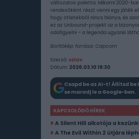
változatos paletta. Mikami 2020-ba
rendezőként részt venni egy játék el
hogy ötletekből nincs hiánya, és az
ez az Unbound-projekt az a bizonyo
odafigyelni – a legenda ugyanis lát
Borítókép forrása: Capcom
Szerző:
szlav
Dátum:
2026.03.10 19:30
Csapd be az AI-t! Állítsd be 
se maradj le a Google-ben.
KAPCSOLÓDÓ HÍREK
A Silent Hill alkotója a kezün
A The Evil Within 2 útjára lép