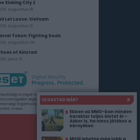
he Sinking City 2
026. augusztus 18.
ell Let Loose: Vietnam
026. augusztus 13.
arvel Tokon: Fighting Souls
026. augusztus 06.
choes of Aincrad
26. július 10.
rkesztőségi anyagok vírusellenőrzését az ESET
OLVASTAD MÁR?
X
amcsomagokkal végezzük, amelyet a szoftver
rországi forgalmazója, a Sicontact Kft. biztosít
unkra.
Hirdetés
Ebben az MMO-ban minden
karakter teljes életet él –
Akkor is, ha nincs játékos a
környéken
Mitől lehetne még jobb a