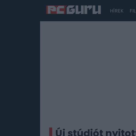
HÍREK
FI
Hírek
Film
Sorozatok
Játékok
Tesztek
Új stúdiót nyitot