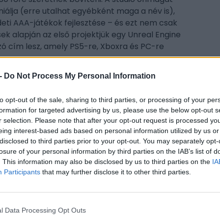
iniálja (erre utalhat egyébként maga a név is),
eti AAA-játékok fejlesztése – és ezt nem csak
ések alapján az első projektjük egy Unreal Engine
gozó cím lesz, amely PS5-re, Xboxra és PC-re
-
Do Not Process My Personal Information
to opt-out of the sale, sharing to third parties, or processing of your per
CÍM
formation for targeted advertising by us, please use the below opt-out s
r selection. Please note that after your opt-out request is processed y
ca
eing interest-based ads based on personal information utilized by us or
disclosed to third parties prior to your opt-out. You may separately opt-
hi-f
losure of your personal information by third parties on the IAB’s list of
Ta
. This information may also be disclosed by us to third parties on the
IA
Un
Participants
that may further disclose it to other third parties.
ESP
l Data Processing Opt Outs