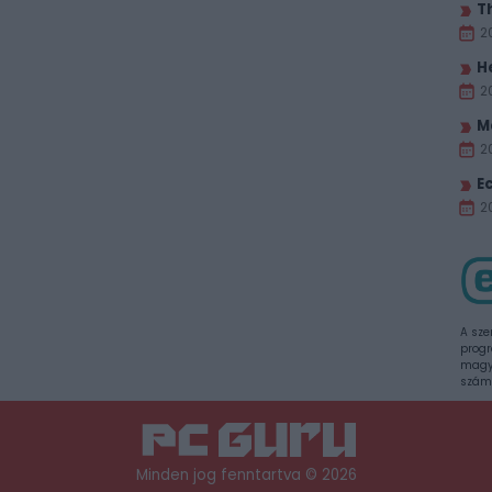
T
2
H
2
M
2
E
20
A sze
progr
magya
szám
Minden jog fenntartva © 2026