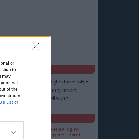
sonal or
KÉK
ection to
ou may
pcom
Devil May Cry
ghostwire: tokyo
 personal
out of the
i rush
resident evil
shinji mikami
 downstream
ngo Gameworks
the evil within
B’s List of
bound Games
ORT1 HÍREK
Akkor is él a világ, ha
nem vagy ott – Korai