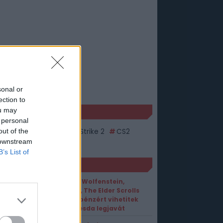
sonal or
ection to
ou may
KÉK
 personal
out of the
nter-strike
Counter-Strike 2
CS2
 downstream
ve
B’s List of
ORT1 HÍREK
DOOM, Wolfenstein,
Fallout, The Elder Scrolls
– Aprópénzért vihetitek
a Bethesda legjavát