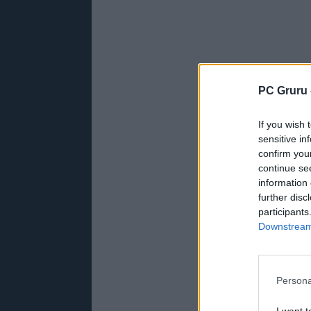
PC Gruru 
If you wish 
sensitive in
confirm you
continue se
information 
further disc
participants
Downstream 
Persona