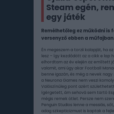
Steam egén, rem
egy játék
Remélhetőleg ez működni is f
versenyző ebben a műfajban
Én megeszem a torzii kalapját, ha a
lesz – így kezdődött az a cikk e la
elhordtam az év elején az említett j
valamit, ami úgy akar Football Man
benne igazán, és még a nevek nagy r
a Neurona Games nem veszi komolyan,
Valószínűleg pont azért születhetet
ígérgetett, ám sehová sem tartó E
mégis remek ötlet. Persze nem szere
Penguin Studios lenne a messiás, sőt
adag szkepticizmust is kaptak a fej