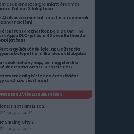
em csak a nosztalgia miatt érdemes
rni a Fallout 3 felújítását
z AI elveszi a munkát: most a streamerek
ezdhetnek félni
illérekért szerezhetitek be a DOOM: The
ark Ages DLC-jét és a 40 éves Bethesda
öbbi játékát
őhet a gyűlölködők feje, az Odüsszeia
gyanis belépett a milliárdosok klubjába
ár csak néhány nap, és megjelenik a
úlélőhorrorba oltott Jurassic Park
 szerverek alig bírták az érdeklődést...
gy randizós teszt iránt
FRISSEBB JÁTÉKMEGJELENÉSEK
iens: Fireteam Elite 2
026. augusztus 25.
he Sinking City 2
026. augusztus 18.