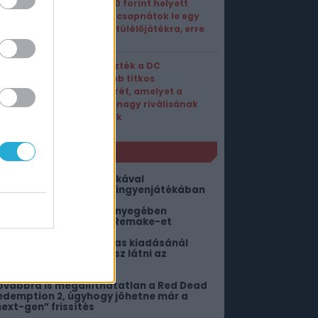
Ha 9000 forint helyett
ingyen csapnátok le egy
szuper túlélőjátékra, erre
tessék!
Leleplezték a DC
legújabb titkos
fegyverét, amelyet a
Marvel nagy riválisának
szánnak
NLÓ
ókember helyett Pókrókával
imbálózhattok az Epic ingyenjátékában
z Alkimia Interactive lényegében
ejelentette a Gothic 2 Remake-et
 Resident Evil 4 nyugdíjas kiadásánál
obbat ma már nem fogsz látni az
nterneten!
ovábbra is megállíthatatlan a Red Dead
edemption 2, úgyhogy jöhetne már a
next-gen” frissítés