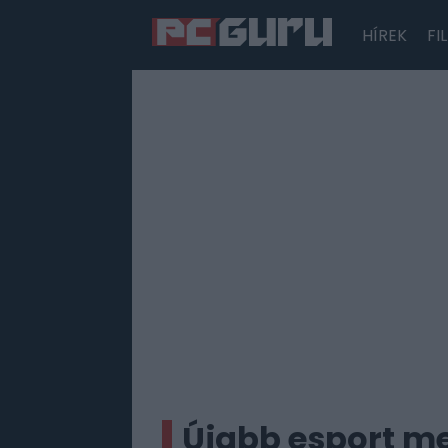
HÍREK
FI
Hírek
Film
Sorozatok
Játékok
Tesztek
Újabb esport me