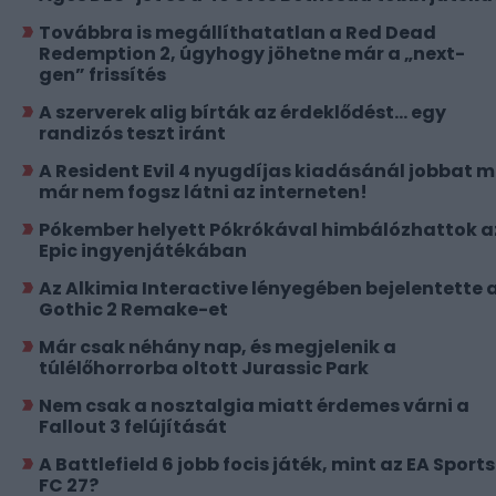
Továbbra is megállíthatatlan a Red Dead
Redemption 2, úgyhogy jöhetne már a „next-
gen” frissítés
A szerverek alig bírták az érdeklődést... egy
randizós teszt iránt
A Resident Evil 4 nyugdíjas kiadásánál jobbat 
már nem fogsz látni az interneten!
Pókember helyett Pókrókával himbálózhattok a
Epic ingyenjátékában
Az Alkimia Interactive lényegében bejelentette 
Gothic 2 Remake-et
Már csak néhány nap, és megjelenik a
túlélőhorrorba oltott Jurassic Park
Nem csak a nosztalgia miatt érdemes várni a
Fallout 3 felújítását
A Battlefield 6 jobb focis játék, mint az EA Sports
FC 27?