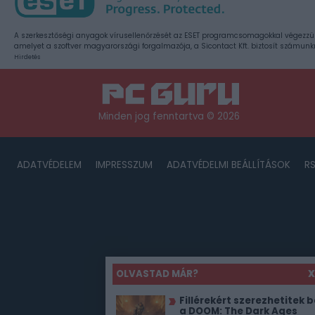
A szerkesztőségi anyagok vírusellenőrzését az ESET programcsomagokkal végezzü
amelyet a szoftver magyarországi forgalmazója, a Sicontact Kft. biztosít számunk
Hirdetés
Minden jog fenntartva © 2026
ADATVÉDELEM
IMPRESSZUM
ADATVÉDELMI BEÁLLÍTÁSOK
R
OLVASTAD MÁR?
X
Fillérekért szerezhetitek b
a DOOM: The Dark Ages