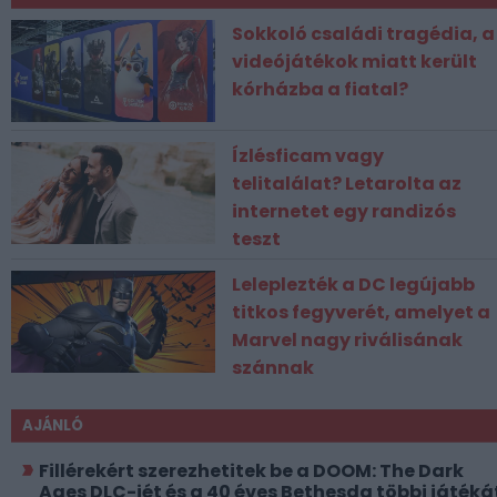
Sokkoló családi tragédia, a
videójátékok miatt került
kórházba a fiatal?
Ízlésficam vagy
telitalálat? Letarolta az
internetet egy randizós
teszt
Leleplezték a DC legújabb
titkos fegyverét, amelyet a
Marvel nagy riválisának
szánnak
AJÁNLÓ
Fillérekért szerezhetitek be a DOOM: The Dark
Ages DLC-jét és a 40 éves Bethesda többi játéká