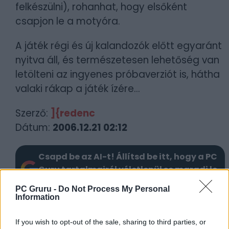
felkészülni), rohanhat, hogy elsőként
csapjon le a motyóra.
A játék régi és új kalandozók előtt egyaránt
nyitva áll, és természetesen lehetőség van
letölteni az ingyenes próbaverziót is, hátha
valaki rákap a játék ízére...
Szerző:
]{redenc
Dátum:
2006.12.21 02:12
Csapd be az AI-t! Állítsd be itt, hogy a PC
Guru tartalmairól véletlenül se maradj le
a Google-ben.
PC Gruru -
Do Not Process My Personal
Information
KAPCSOLÓDÓ HÍREK
If you wish to opt-out of the sale, sharing to third parties, or