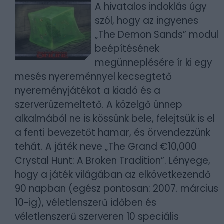
A hivatalos indoklás úgy
szól, hogy az ingyenes
„The Demon Sands” modul
beépítésének
megünneplésére ír ki egy
mesés nyereménnyel kecsegtető
nyereményjátékot a kiadó és a
szerverüzemeltető. A közelgő ünnep
alkalmából ne is kössünk bele, felejtsük is el
a fenti bevezetőt hamar, és örvendezzünk
tehát.
A játék neve „The Grand €10,000
Crystal Hunt: A Broken Tradition”. Lényege,
hogy a játék világában az elkövetkezendő
90 napban (egész pontosan: 2007. március
10-ig), véletlenszerű időben és
véletlenszerű szerveren 10 speciális