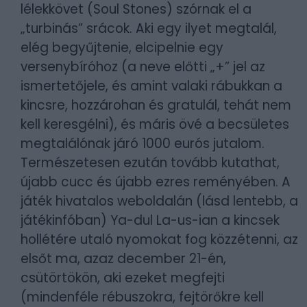
lélekkövet (Soul Stones) szórnak el a
„turbinás” srácok. Aki egy ilyet megtalál,
elég begyűjtenie, elcipelnie egy
versenybíróhoz (a neve előtti „+” jel az
ismertetőjele, és amint valaki rábukkan a
kincsre, hozzárohan és gratulál, tehát nem
kell keresgélni), és máris övé a becsületes
megtalálónak járó 1000 eurós jutalom.
Természetesen ezután tovább kutathat,
újabb cucc és újabb ezres reményében. A
játék hivatalos weboldalán (lásd lentebb, a
játékinfóban) Ya-dul La-us-ian a kincsek
hollétére utaló nyomokat fog közzétenni, az
elsőt ma, azaz december 21-én,
csütörtökön, aki ezeket megfejti
(mindenféle rébuszokra, fejtörőkre kell