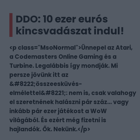
DDO: 10 ezer eurós
kincsvadászat indul!
<p class="MsoNormal">Ünnepel az Atari,
a Codemasters Online Gaming és a
Turbine. Legalábbis így mondják. Mi
persze jövünk itt az
&#8222;összeesküvés-
elmélettel&#8221;: nem is, csak valahogy
el szeretnének halászni pár száz... vagy
inkább pár ezer játékost a WoW
világából. És ezért még fizetni is
hajlandók. Ők. Nekünk.</p>