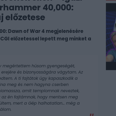
rhammer 40,000:
j előzetese
0: Dawn of War 4 megjelenésére
 CGI előzetessel lepett meg minket a
hogy megértettem húsom gyengeségét,
l erejére és bizonyosságára vágytam. Az
edtem. A ti fajtátok úgy kapaszkodik a
dna meg és nem hagyna cserben
biomassza, amit templomnak neveztek,
ok az én fajtámnak, hogy mentsen meg
ltem, mert a Gép halhatatlan... még a
gálom.