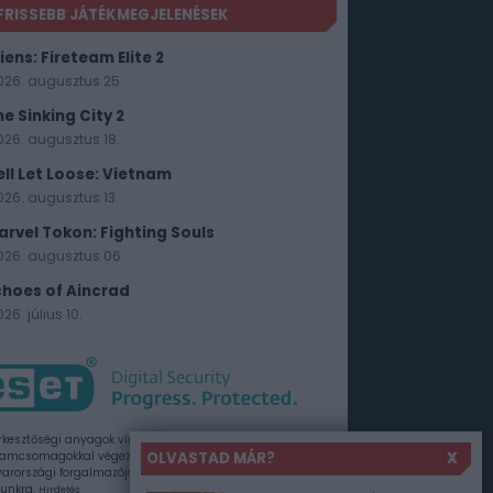
FRISSEBB JÁTÉKMEGJELENÉSEK
iens: Fireteam Elite 2
026. augusztus 25.
he Sinking City 2
026. augusztus 18.
ell Let Loose: Vietnam
026. augusztus 13.
arvel Tokon: Fighting Souls
026. augusztus 06.
choes of Aincrad
26. július 10.
rkesztőségi anyagok vírusellenőrzését az ESET
OLVASTAD MÁR?
X
amcsomagokkal végezzük, amelyet a szoftver
rországi forgalmazója, a Sicontact Kft. biztosít
unkra.
Hirdetés