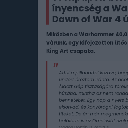
ínyencség a Wa
Dawn of War 4 ú
Miközben a Warhammer 40,00
várunk, egy kifejezetten ütős
King Art csapata.
Attól a pillanattól kezdve, 
undort éreztem iránta. Az acé
Áldott Gép tisztaságára törek
húsába, mintha az nem roha
benneteket. Egy nap a nyers 
elsorvad, és könyörögni fogt
titeket. De én már megmenekü
halálban is az Omnissiát szol
Magos Dominus Reditus