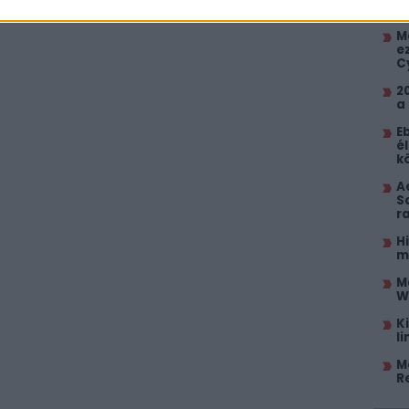
p
M
e
C
2
a
E
él
k
A
S
r
H
m
M
W
K
l
M
R