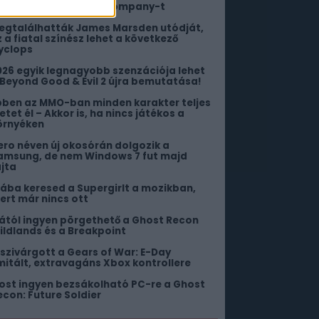
erlik a The Pokémon Company-t
egtalálhatták James Marsden utódját,
z a fiatal színész lehet a következő
yclops
026 egyik legnagyobb szenzációja lehet
 Beyond Good & Evil 2 újra bemutatása!
bben az MMO-ban minden karakter teljes
etet él – Akkor is, ha nincs játékos a
örnyéken
ero néven új okosórán dolgozik a
amsung, de nem Windows 7 fut majd
ajta
iába keresed a Supergirlt a mozikban,
ert már nincs ott
ától ingyen pörgethető a Ghost Recon
ildlands és a Breakpoint
iszivárgott a Gears of War: E-Day
imitált, extravagáns Xbox kontrollere
ost ingyen bezsákolható PC-re a Ghost
econ: Future Soldier