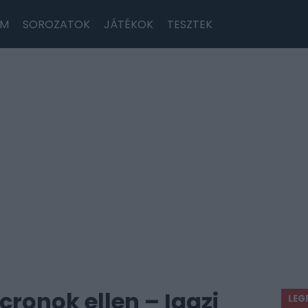
LM
SOROZATOK
JÁTÉKOK
TESZTEK
ronok ellen – Igazi
LEG