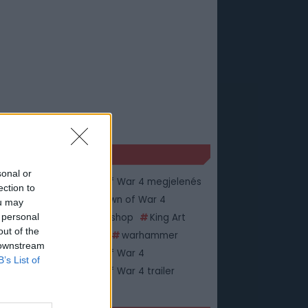
KÉK
sonal or
hammer 40000 Dawn of War 4 megjelenés
ection to
ptus Mechanicus
Dawn of War 4
ou may
 personal
p silver
Games Workshop
King Art
out of the
g Art Games
Necron
warhammer
 downstream
rhammer 40000 Dawn of War 4
B’s List of
hammer 40000 Dawn of War 4 trailer
rhammer 40k