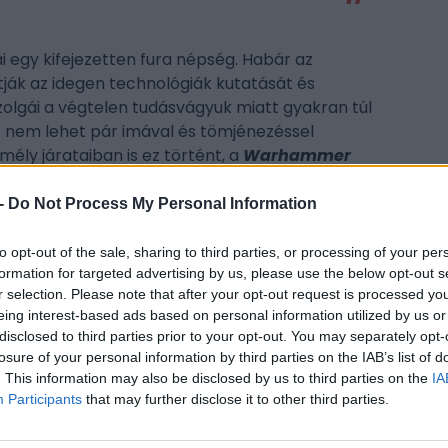
 egy kifejezetten fura népség. Habár az
tják az idegen technológiák kutatását és
zolgái a végtelen tudásvágyuk miatt gyakran túl
it nem lehet pár imával és tömjénezéssel
mély járataiban is ez történt, a
Warhammer
tthont adó bolygó ugyanis egy
Necron
kelnek fel a sötét sírkamráikból – védjen
-
Do Not Process My Personal Information
CÍM
to opt-out of the sale, sharing to third parties, or processing of your per
War
formation for targeted advertising by us, please use the below opt-out s
Ade
r selection. Please note that after your opt-out request is processed y
eing interest-based ads based on personal information utilized by us or
dee
disclosed to third parties prior to your opt-out. You may separately opt-
Kin
losure of your personal information by third parties on the IAB’s list of
Wa
. This information may also be disclosed by us to third parties on the
IA
War
Participants
that may further disclose it to other third parties.
wa
00: Dawn of War 4
legújabb CGI előzetese,