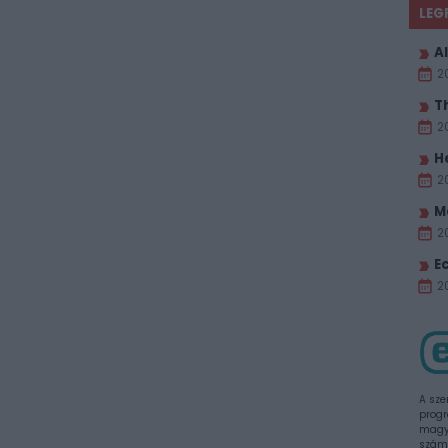
LEG
Al
2
T
2
H
2
M
2
E
20
A sze
progr
magya
szám