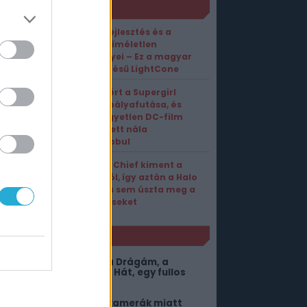
ORT1 HÍREK
26 év fejlesztés és a
fizika kíméletlen
törvényei – Ez a magyar
fejlesztésű LightCone
Véget ért a Supergirl
mozis pályafutása, és
csak egyetlen DC-film
teljesített nála
rosszabbul
Master Chief kiment a
divatból, így aztán a Halo
Studios sem úszta meg a
leépítéseket
NLÓ
itől lehetne még jobb a Drágám, a
ölykök összementek 2? Hát, egy fullos
ngyenes DLC-től!
 mosdókban elrejtett kamerák miatt