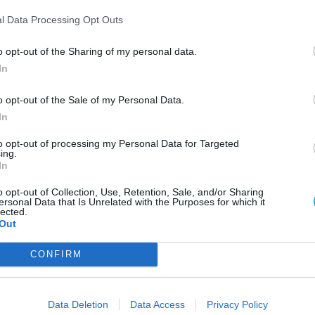
ESP
giai játék két játszható faját mutatja be a négy
l Data Processing Opt Outs
 Necron seregek mellett természetesen a
ínre lépnek. A legendás RTS-széria következő
o opt-out of the Sharing of my personal data.
anyag alapján nagyon ígéretesnek tűnik,
In
bra sincs.
o opt-out of the Sale of my Personal Data.
In
to opt-out of processing my Personal Data for Targeted
ing.
In
o opt-out of Collection, Use, Retention, Sale, and/or Sharing
itt, hogy a PC Guru tartalmairól véletlenül
ersonal Data that Is Unrelated with the Purposes for which it
lected.
Out
AJÁ
CONFIRM
M
k
ismernek mást, csak háborút
i
Data Deletion
Data Access
Privacy Policy
r 4 csatái annyira jók, hogy nem
A