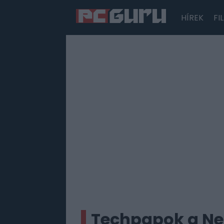
HÍREK
FI
Hírek
Film
Sorozatok
Játékok
Tesztek
Techpapok a Nec