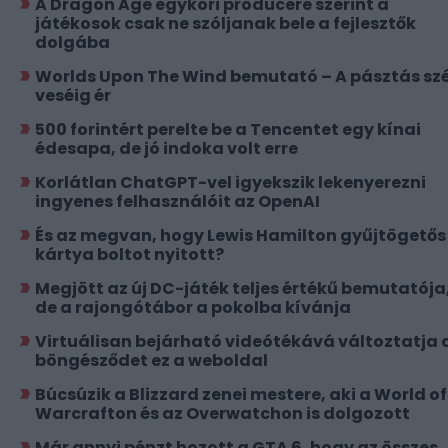
A Dragon Age egykori producere szerint a
játékosok csak ne szóljanak bele a fejlesztők
dolgába
Worlds Upon The Wind bemutató – A pásztás szé
veséig ér
500 forintért perelte be a Tencentet egy kínai
édesapa, de jó indoka volt erre
Korlátlan ChatGPT-vel igyekszik lekenyerezni
ingyenes felhasználóit az OpenAI
És az megvan, hogy Lewis Hamilton gyűjtögetős
kártya boltot nyitott?
Megjött az új DC-játék teljes értékű bemutatója
de a rajongótábor a pokolba kívánja
Virtuálisan bejárható videótékává változtatja 
böngésződet ez a weboldal
Búcsúzik a Blizzard zenei mestere, aki a World of
Warcrafton és az Overwatchon is dolgozott
Már annyi pénzt hozott a GTA 6, hogy az összes