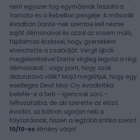
nem egyszer fog egymásnak feszülni a
Yamato és a Rebellion pengéje. A második
évadban Dante-nek szembe kell néznie
saját démonaival és azzal az sosem múló,
fájdalmas érzéssel, hogy gyerekként
elvesztette a családját. Vergil újbóli
megjelenésével Dante végleg legyőzi a régi
démonokat… vagy pont, hogy azok
áldozatává válik? Majd meglátjuk, hogy egy
esetleges
Devil May Cry
évadkritika
belefér-e a heti – igencsak sűrű –
felhozatalba, de aki szerette az előző
évadot, az bátran ugorjon neki a
folytatásnak, hiszen a legtöbb kritika szerint
10/10-es
élmény várja!