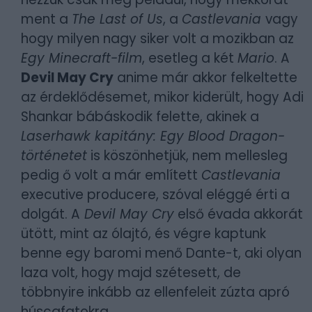
ment a
The Last of Us
, a
Castlevania
vagy
hogy milyen nagy siker volt a mozikban az
Egy Minecraft-film
, esetleg a két
Mario
. A
Devil May Cry
anime már akkor felkeltette
az érdeklődésemet, mikor kiderült, hogy Adi
Shankar bábáskodik felette, akinek a
Laserhawk kapitány: Egy Blood Dragon-
történetet
is köszönhetjük, nem mellesleg
pedig ő volt a már említett
Castlevania
executive producere, szóval eléggé érti a
dolgát. A
Devil May Cry
első évada akkorát
ütött, mint az ólajtó, és végre kaptunk
benne egy baromi menő Dante-t, aki olyan
laza volt, hogy majd szétesett, de
többnyire inkább az ellenfeleit zúzta apró
húscafatokra.