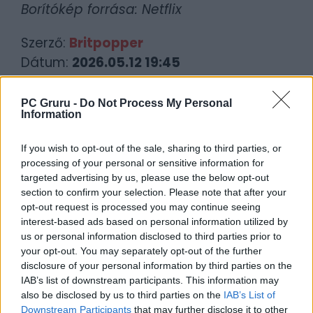
Borítókép forrása: Netflix
Szerző:
Britpopper
Dátum:
2026.05.12 19:45
Csapd be az AI-t! Állítsd be itt, hogy a PC
PC Gruru -
Do Not Process My Personal
Information
Guru tartalmairól véletlenül se maradj le
a Google-ben.
If you wish to opt-out of the sale, sharing to third parties, or
processing of your personal or sensitive information for
KAPCSOLÓDÓ HÍREK
targeted advertising by us, please use the below opt-out
section to confirm your selection. Please note that after your
A Devil May Cry-anime a Steamen is
opt-out request is processed you may continue seeing
interest-based ads based on personal information utilized by
berántotta a Devil Triggert
us or personal information disclosed to third parties prior to
Vergil is színre lép a Devil May Cry
your opt-out. You may separately opt-out of the further
második évadának előzetesében
disclosure of your personal information by third parties on the
IAB’s list of downstream participants. This information may
also be disclosed by us to third parties on the
IAB’s List of
LEGFRISSEBB VIDEÓNK
Downstream Participants
that may further disclose it to other