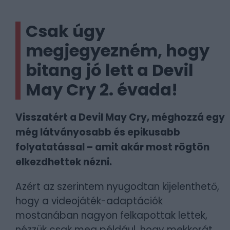
Csak úgy
megjegyezném, hogy
bitang jó lett a Devil
May Cry 2. évada!
Visszatért a Devil May Cry, méghozzá egy
még látványosabb és epikusabb
folyatatással – amit akár most rögtön
elkezdhettek nézni.
Azért az szerintem nyugodtan kijelenthető,
hogy a videojáték-adaptációk
mostanában nagyon felkapottak lettek,
nézzük csak meg például, hogy mekkorát