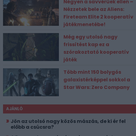
Négyen a savvérűek ellen –
Nézzetek bele az Aliens:
Fireteam Elite 2 kooperatív
játékmenetébe!
Még egy utolsó nagy
frissítést kap ez a
szórakoztató kooperatív
játék
Több mint 150 bolygós
galaxistérképpel sokkol a
Star Wars: Zero Company
AJÁNLÓ
Jön az utolsó nagy közös mászás, de ki ér fel
előbb a csúcsra?