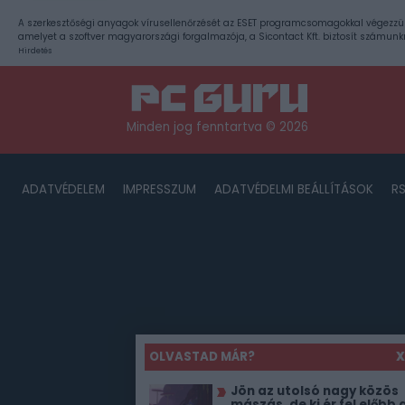
A szerkesztőségi anyagok vírusellenőrzését az ESET programcsomagokkal végezzü
amelyet a szoftver magyarországi forgalmazója, a Sicontact Kft. biztosít számunk
Hirdetés
Minden jog fenntartva © 2026
ADATVÉDELEM
IMPRESSZUM
ADATVÉDELMI BEÁLLÍTÁSOK
R
OLVASTAD MÁR?
X
Jön az utolsó nagy közös
mászás, de ki ér fel előbb 