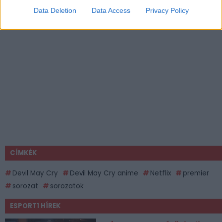
Data Deletion
Data Access
Privacy Policy
CÍMKÉK
Devil May Cry
Devil May Cry anime
Netflix
premier
sorozat
sorozatok
ESPORT1 HÍREK