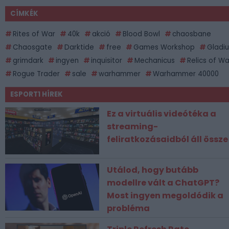
CÍMKÉK
Rites of War
40k
akció
Blood Bowl
chaosbane
Chaosgate
Darktide
free
Games Workshop
Gladiu
grimdark
ingyen
inquisitor
Mechanicus
Relics of Wa
Rogue Trader
sale
warhammer
Warhammer 40000
ESPORT1 HÍREK
Ez a virtuális videótéka a
streaming-
feliratkozásaidból áll össze
Utálod, hogy butább
modellre vált a ChatGPT?
Most ingyen megoldódik a
probléma