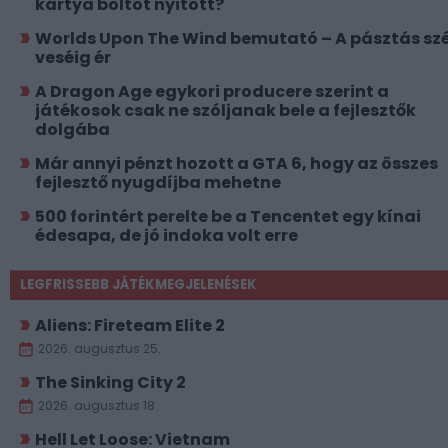
kártya boltot nyitott?
Worlds Upon The Wind bemutató – A pásztás szé
veséig ér
A Dragon Age egykori producere szerint a
játékosok csak ne szóljanak bele a fejlesztők
dolgába
Már annyi pénzt hozott a GTA 6, hogy az összes
fejlesztő nyugdíjba mehetne
500 forintért perelte be a Tencentet egy kínai
édesapa, de jó indoka volt erre
LEGFRISSEBB JÁTÉKMEGJELENÉSEK
Aliens: Fireteam Elite 2
2026. augusztus 25.
The Sinking City 2
2026. augusztus 18.
Hell Let Loose: Vietnam