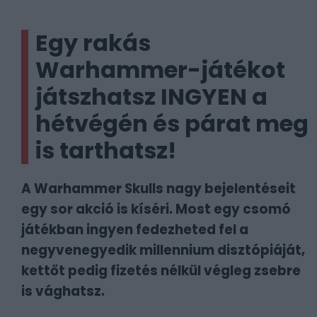
Egy rakás
Warhammer-játékot
játszhatsz INGYEN a
hétvégén és párat meg
is tarthatsz!
A Warhammer Skulls nagy bejelentéseit
egy sor akció is kíséri. Most egy csomó
játékban ingyen fedezheted fel a
negyvenegyedik millennium disztópiáját,
kettőt pedig fizetés nélkül végleg zsebre
is vághatsz.