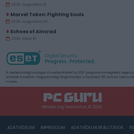
2026. augusztus 13.
Marvel Tokon: Fighting Souls
2026. augusztus 06.
Echoes of Aincrad
2026. július 10.
A szerkesztőségi anyagok vírusellenőrzését az ESET programcsomagokkal végezzü
amelyet a szoftver magyarországi forgalmazója, a Sicontact Kft. biztosít számunk
Hirdetés
Minden jog fenntartva © 2026
ADATVÉDELEM
IMPRESSZUM
ADATVÉDELMI BEÁLLÍTÁSOK
R