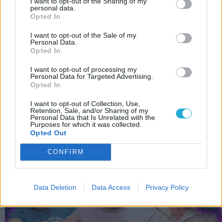
I want to opt-out of the Sharing of my
Állj arrébb, DOOM! Érkezik a Warhammer
personal data.
Opted In
40,000: Boltgun 2
Életünket a Császárért! Bemutatkozott a
I want to opt-out of the Sale of my
Personal Data.
Warhammer 40,000: Dark Heresy
Opted In
I want to opt-out of processing my
LEGFRISSEBB VIDEÓNK
Personal Data for Targeted Advertising.
Opted In
I want to opt-out of Collection, Use,
Retention, Sale, and/or Sharing of my
Personal Data that Is Unrelated with the
Purposes for which it was collected.
Opted Out
CONFIRM
Data Deletion
Data Access
Privacy Policy