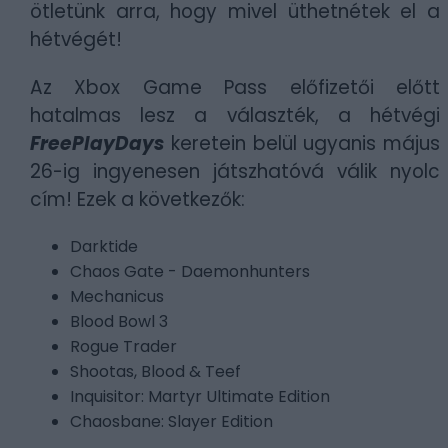
ötletünk arra, hogy mivel üthetnétek el a
hétvégét!
Az Xbox Game Pass előfizetői előtt
hatalmas lesz a választék, a hétvégi
FreePlayDays
keretein belül ugyanis május
26-ig ingyenesen játszhatóvá válik nyolc
cím! Ezek a következők:
Darktide
Chaos Gate - Daemonhunters
Mechanicus
Blood Bowl 3
Rogue Trader
Shootas, Blood & Teef
Inquisitor: Martyr Ultimate Edition
Chaosbane: Slayer Edition