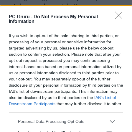
oltalmazzon benneteket!
PC Gruru -
Do Not Process My Personal
Borítókép forrása: OwlCat Games, Games
Information
Workshop
If you wish to opt-out of the sale, sharing to third parties, or
Szerző:
szlav
processing of your personal or sensitive information for
targeted advertising by us, please use the below opt-out
Dátum:
2025.05.23 17:30
section to confirm your selection. Please note that after your
opt-out request is processed you may continue seeing
interest-based ads based on personal information utilized by
Csapd be az AI-t! Állítsd be itt, hogy a PC
us or personal information disclosed to third parties prior to
Guru tartalmairól véletlenül se maradj le
your opt-out. You may separately opt-out of the further
a Google-ben.
disclosure of your personal information by third parties on the
IAB’s list of downstream participants. This information may
also be disclosed by us to third parties on the
IAB’s List of
KAPCSOLÓDÓ HÍREK
Downstream Participants
that may further disclose it to other
third parties.
A hét meglepetése: napokon belül landol a
Warhammer 40,000: Space Marine
Personal Data Processing Opt Outs
felújítása