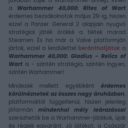
javában zajlik a Warhammer-ünnep. Innen
a
Warhammer 40,000: Rites of Wart
érdemes bezsákolnotok május 29-ig, hiszen
ezzel a Panzer General 2 alapjain nyugvó
stratégiai játék örökké a tiétek marad
Steamen. És ha már a Valve platformján
jártok, ezzel a lendülettel
beránthatjátok
a
Warhammer 40,000: Gladius - Relics of
Wart
is - szintén stratégia, szintén ingyen,
szintén Warhammer!
Mindezek mellett egyébként
érdemes
körülnéznetek az összes nagy áruházban
,
platformoktól függetlenül, hiszen jelenleg
jóformán
mindenhol mély leárazással
szerezhetők be a Warhammer-játékok, újak
és régiek egyaránt. Jó játékot, a Császár