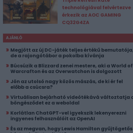
Triple Refresh Rate
technológiával felvértezve
érkezik az AOC GAMING
CQ32G4ZA
AJÁNLÓ
Megjött az új DC-játék teljes értékű bemutatója
de a rajongótábor a pokolba kívánja
Búcsúzik a Blizzard zenei mestere, aki a World of
Warcrafton és az Overwatchon is dolgozott
Jön az utolsó nagy közös mászás, de ki ér fel
előbb a csúcsra?
Virtuálisan bejárható videótékává változtatja 
böngésződet ez a weboldal
Korlátlan ChatGPT-vel igyekszik lekenyerezni
ingyenes felhasználóit az OpenAI
És az megvan, hogy Lewis Hamilton gyűjtögetős