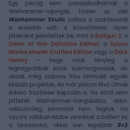
Egy percig sem panaszkodhatnak a
Warhammer-rajongók, hiszen az idei
Warhammer Skulls
adása a szokásosnál
is erősebb volt! A közvetítésen olyan
játékokat jelentettek be, mint a
Boltgun 2
, a
Dawn of War Definitive Edition
, a
Space
Marine Master Crafted Edition
vagy a
Dark
Heresy
– hogy csak tényleg a
legnagyobbak közül szemezgessünk, de
akadt még számos friss látnivaló egyéb
készülő projektek, és már piacon lévő címek
érkező frissítései kapcsán is. Ha ettől nem
jöttetek Warhammer-hangulatba, akkor
valószínűleg semmitől nem fogtok, ha
viszont valóban kézbe vennétek a boltert és
a lánckardot, akkor van legalább
8+2