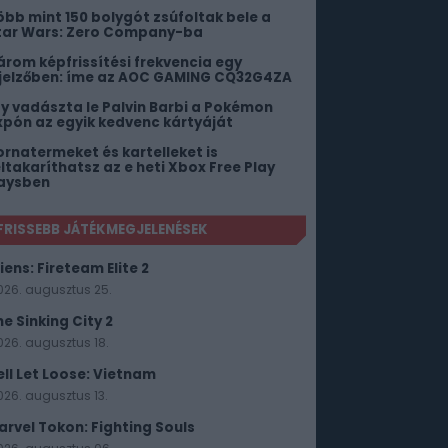
öbb mint 150 bolygót zsúfoltak bele a
tar Wars: Zero Company-ba
árom képfrissítési frekvencia egy
ijelzőben: íme az AOC GAMING CQ32G4ZA
gy vadászta le Palvin Barbi a Pokémon
xpón az egyik kedvenc kártyáját
ornatermeket és kartelleket is
eltakaríthatsz az e heti Xbox Free Play
aysben
FRISSEBB JÁTÉKMEGJELENÉSEK
iens: Fireteam Elite 2
026. augusztus 25.
he Sinking City 2
026. augusztus 18.
ell Let Loose: Vietnam
026. augusztus 13.
arvel Tokon: Fighting Souls