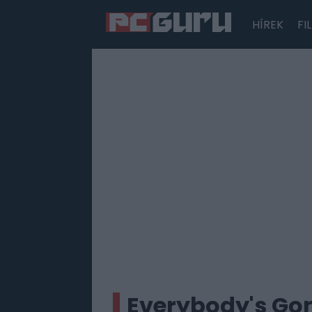
HÍREK
FI
Hírek
Film
Sorozatok
Játékok
Tesztek
Everybody's Gon