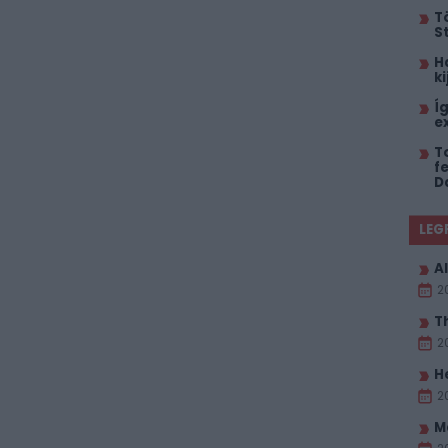
T
S
H
k
Í
e
T
f
D
LEG
Al
2
T
2
H
2
M