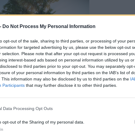
-
Do Not Process My Personal Information
to opt-out of the sale, sharing to third parties, or processing of your per
formation for targeted advertising by us, please use the below opt-out s
r selection. Please note that after your opt-out request is processed y
eing interest-based ads based on personal information utilized by us or
disclosed to third parties prior to your opt-out. You may separately opt-
CÍM
losure of your personal information by third parties on the IAB’s list of
amban lehetőségünk van kapcsolatba lépni a
. This information may also be disclosed by us to third parties on the
IA
mint beszélgetni a még jelenlévő emberekkel.
ESP
Participants
that may further disclose it to other third parties.
g, ám a csapat azt még nem döntötte el, hogy
vagy absztrakt módon, az ott élt lakó
, a Dear Estherthez képest egy sokkal
l Data Processing Opt Outs
rdemes lesz többször is végigjátszani, hiszen a
indent.
o opt-out of the Sharing of my personal data.
In
y's Gone to the Rapture valamikor jövő nyáron