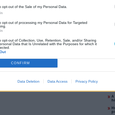
o opt-out of the Sale of my Personal Data.
In
to opt-out of processing my Personal Data for Targeted
ing.
In
itt, hogy a PC Guru tartalmairól véletlenül
AJÁ
o opt-out of Collection, Use, Retention, Sale, and/or Sharing
ersonal Data that Is Unrelated with the Purposes for which it
S
lected.
mi
Out
k
K
CONFIRM
a
A
i
Data Deletion
Data Access
Privacy Policy
A
f
A
h
H
p