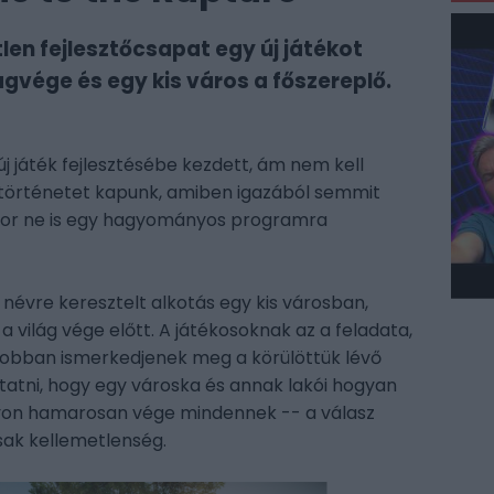
tlen fejlesztőcsapat egy új játékot
ágvége és egy kis város a főszereplő.
új játék fejlesztésébe kezdett, ám nem kell
v történetet kapunk, amiben igazából semmit
kkor ne is egy hagyományos programra
névre keresztelt alkotás egy kis városban,
a világ vége előtt. A játékosoknak az a feladata,
jobban ismerkedjenek meg a körülöttük lévő
tatni, hogy egy városka és annak lakói hogyan
gyon hamarosan vége mindennek -- a válasz
sak kellemetlenség.