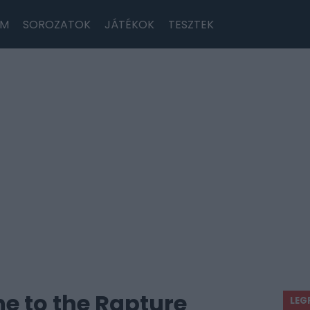
LM
SOROZATOK
JÁTÉKOK
TESZTEK
e to the Rapture
LEG