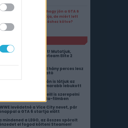
Tök jó, hogy jön a GTA 6
új videója, de miért lett
előfizetéshez kötve?
NLÓ
zedd össze a haverokat! Mutatjuk,
lyen lesz az Aliens: Fireteam Elite 2
ooperatív darálása
iderült, hogy nagyjából hány perces lesz
 netflixes GTA 6 bemutató
 Google Pixel Watch 5-ön is látjuk az
dőt, hogy mennyivel hamarabb lebukott
 nemrég elhunyt Sam Neill is szerepelni
og a The Legend of Zelda-filmben
 WWE levédetné a Vice City nevet, pár
ónappal a GTA 6 startja előtt
a mindened a LEGO, az összes spórolt
énzedet el fogod költeni Steamen!