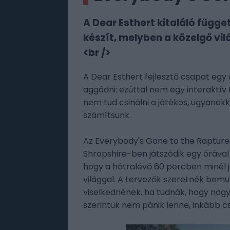
A Dear Esthert kitaláló függe
készít, melyben a közelgő vil
<br />
A Dear Esthert fejlesztő csapat egy 
aggódni: ezúttal nem egy interaktí
nem tud csinálni a játékos, ugyana
számítsunk.
Az Everybody's Gone to the Rapture 
Shropshire-ben játszódik egy órával 
hogy a hátralévő 60 percben minél 
világgal. A tervezők szeretnék bemu
viselkednének, ha tudnák, hogy na
szerintük nem pánik lenne, inkább c