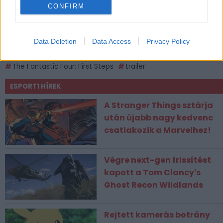
CONFIRM
CÍMKÉK
Data Deletion
Data Access
Privacy Policy
Julia Garner
film
marvel
mcu
the fantastic four
The Fantastic Four: First Steps
trailer
ESPORT1 HÍREK
A Stranger Things sztárja
után újabb nagy kedvenc
csatlakozik a Marvelhez!
Végre next-gen frissítést
kapott a Tom Clancy's
Ghost Recon Wildlands
Rejtett kamerás botrány