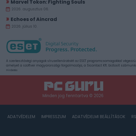
Marvel Tokon: Fighting Souls
2026. augusztus 06.
Echoes of Aincrad
2026. július 10.
A szerkesztőségi anyagok vírusellenőrzését az ESET programcsomagokkal végezzü
amelyet a szoftver magyarországi forgalmazója, a Sicontact Kft. biztosít számunk
Hirdetés
Minden jog fenntartva © 2026
ADATVÉDELEM
IMPRESSZUM
ADATVÉDELMI BEÁLLÍTÁSOK
R