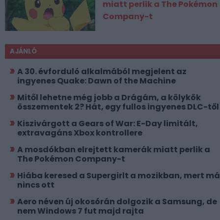
miatt perlik a The Pokémon
Company-t
AJÁNLÓ
A 30. évforduló alkalmából megjelent az
ingyenes Quake: Dawn of the Machine
Mitől lehetne még jobb a Drágám, a kölykök
összementek 2? Hát, egy fullos ingyenes DLC-től
Kiszivárgott a Gears of War: E-Day limitált,
extravagáns Xbox kontrollere
A mosdókban elrejtett kamerák miatt perlik a
The Pokémon Company-t
Hiába keresed a Supergirlt a mozikban, mert má
nincs ott
Aero néven új okosórán dolgozik a Samsung, de
nem Windows 7 fut majd rajta