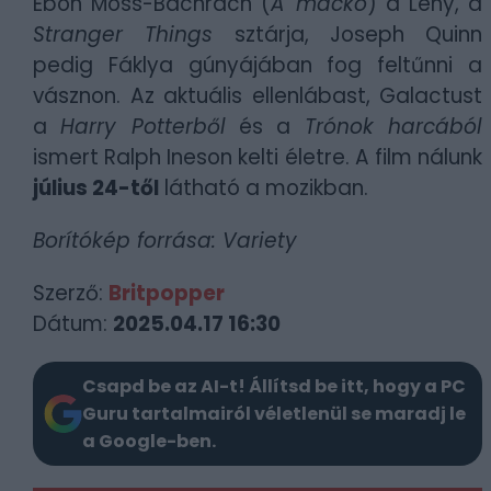
Ebon Moss-Bachrach (
A mackó
) a Lény, a
Stranger Things
sztárja, Joseph Quinn
pedig Fáklya gúnyájában fog feltűnni a
vásznon. Az aktuális ellenlábast, Galactust
a
Harry Potterből
és a
Trónok harcából
ismert Ralph Ineson kelti életre. A film nálunk
július 24-től
látható a mozikban.
Borítókép forrása: Variety
Szerző:
Britpopper
Dátum:
2025.04.17 16:30
Csapd be az AI-t! Állítsd be itt, hogy a PC
Guru tartalmairól véletlenül se maradj le
a Google-ben.