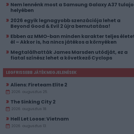
Nem lennénk most a Samsung Galaxy A37 tulajo
helyében
2026 egyik legnagyobb szenzációja lehet a
Beyond Good & Evil 2 újra bemutatása!
Ebben az MMO-ban minden karakter teljes élete
él – Akkor is, ha nincs játékos a környéken
Megtalálhatták James Marsden utódját, ez a
fiatal színész lehet a következő Cyclops
LEGFRISSEBB JÁTÉKMEGJELENÉSEK
Aliens: Fireteam Elite 2
2026. augusztus 25.
The Sinking City 2
2026. augusztus 18.
Hell Let Loose: Vietnam
2026. augusztus 13.