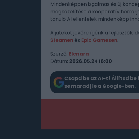
Mindenképpen izgalmas és új koncepci
megközelítése a kooperatív horrorját
tanuló AI ellenfelek mindenképp inn
A játékot jövőre ígérik a fejlesztők
Steamen
és
Epic Gamesen
.
Szerző:
Elenara
Dátum:
2026.05.24 16:00
Csapd be az AI-t! Állítsd be 
se maradj le a Google-ben.