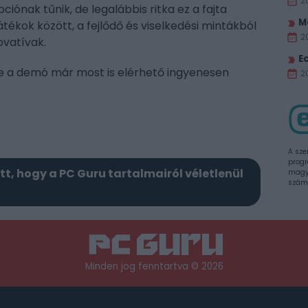
2
ónak tűnik, de legalábbis ritka ez a fajta
M
ékok között, a fejlődő és viselkedési mintákból
2
ovatívak.
E
, de a demó már most is elérhető ingyenesen
20
A sze
progr
itt, hogy a PC Guru tartalmairól véletlenül
magya
szám
Minden jog fenntartva © 2026