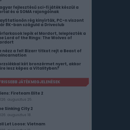
agyar fejlesztésű sci-fi játék készül a
ortal és a SOMA rajongóinak
layStationön rég kinyírták, PC-n viszont
ár 8K-ban száguld a Driveclub
érfarkasok lepik el Mordort, leleplezték a
he Lord of the Rings: The Wolves of
ordort
 nézz a fel! Bizarr titkot rejt a Beast of
eincarnation
orzsiékkal két bronzérmet nyert, akkor
ire lesz képes a Vitalityben?
FRISSEBB JÁTÉKMEGJELENÉSEK
iens: Fireteam Elite 2
026. augusztus 25.
he Sinking City 2
026. augusztus 18.
ell Let Loose: Vietnam