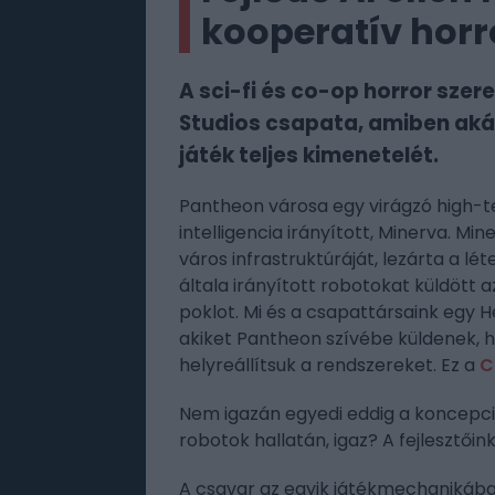
kooperatív hor
A sci-fi és co-op horror szer
Studios csapata, amiben akár
játék teljes kimenetelét.
Pantheon városa egy virágzó high-t
intelligencia irányított, Minerva. Mi
város infrastruktúráját, lezárta a l
általa irányított robotokat küldött 
poklot. Mi és a csapattársaink eg
akiket Pantheon szívébe küldenek, h
helyreállítsuk a rendszereket. Ez a
C
Nem igazán egyedi eddig a koncepci
robotok hallatán, igaz? A fejlesztői
A csavar az egyik játékmechanikában