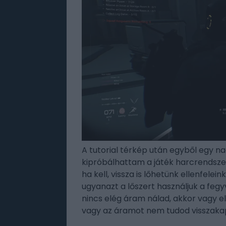
A tutorial térkép után egyből egy na
kipróbálhattam a játék harcrendsze
ha kell, vissza is lőhetünk ellenfelei
ugyanazt a lőszert használjuk a feg
nincs elég áram nálad, akkor vagy el
vagy az áramot nem tudod visszakap