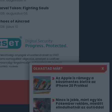
026. augusztus 13.
arvel Tokon: Fighting Souls
026. augusztus 06.
choes of Aincrad
26. július 10.
rkesztőségi anyagok vírusellenőrzését az ESET
amcsomagokkal végezzük, amelyet a szoftver
rországi forgalmazója, a Sicontact Kft. biztosít
unkra.
Hirdetés
OLVASTAD MÁR?
X
Az Apple is rámegy a
kávamentes életre az
iPhone 20 Prokkal
Nincs is jobb, mint egy kis
Pókember reklám, mielőtt
elindulhatnál az autóddal