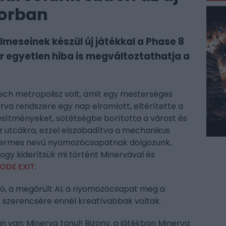
rorban
elmeseinek készül új játékkal a Phase 8
 egyetlen hiba is megváltoztathatja a
ech metropolisz volt, amit egy mesterséges
nerva rendszere egy nap elromlott, eltérítette a
étesítményeket, sötétségbe borította a várost és
az utcákra, ezzel elszabadítva a mechanikus
y Hermes nevű nyomozócsapatnak dolgozunk,
ogy kiderítsük mi történt Minervával és
ODE EXIT
.
ó, a megőrült AI, a nyomozócsapat meg a
nk szerencsére ennél kreatívabbak voltak.
 van: Minerva tanul! Bizony, a játékban Minerva