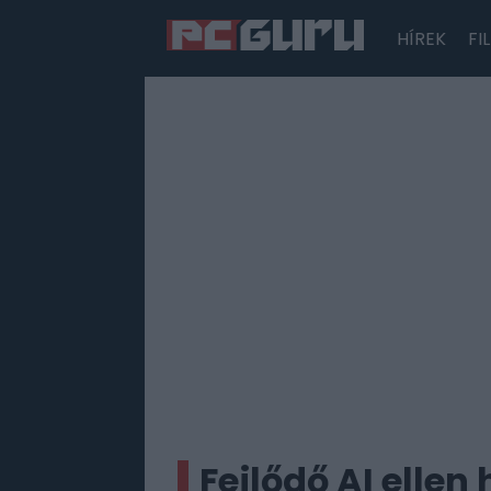
HÍREK
FI
Hírek
Film
Sorozatok
Játékok
Tesztek
Fejlődő AI ellen