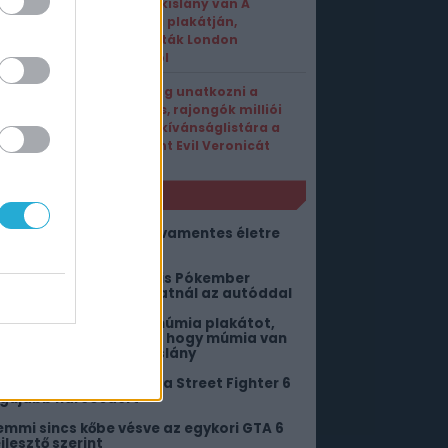
Halott kislány van A
múmia plakátján,
kitiltották London
utcáiról
Nem fog unatkozni a
Mikulás, rajongók milliói
tették kívánságlistára a
Resident Evil Veronicát
NLÓ
z Apple is rámegy a kávamentes életre
z iPhone 20 Prokkal
incs is jobb, mint egy kis Pókember
eklám, mielőtt elindulhatnál az autóddal
etiltják Londonban A múmia plakátot,
iába mondja a Warner, hogy múmia van
ajta, nem egy halott kislány
egőrülnek a játékosok a Street Fighter 6
egújabb harcosáért
emmi sincs kőbe vésve az egykori GTA 6
jlesztő szerint