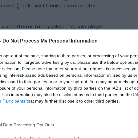
mozók (játékosok) hibáiból, sikereiből és
y vetettem is rá egy pillantást, solo player
-
Do Not Process My Personal Information
to opt-out of the sale, sharing to third parties, or processing of your per
formation for targeted advertising by us, please use the below opt-out s
r selection. Please note that after your opt-out request is processed y
CÍM
eing interest-based ads based on personal information utilized by us or
cod
disclosed to third parties prior to your opt-out. You may separately opt-
losure of your personal information by third parties on the IAB’s list of
st
. This information may also be disclosed by us to third parties on the
IA
közünk, ami egy szkenner, ezzel láttam a
Participants
that may further disclose it to other third parties.
ESP
sek, ezt tudtam feltölteni különböző
ajtókat kinyitni vagy visszakapcsolni az áramot.
l Data Processing Opt Outs
l találkoztam. Vissza kellett kapcsolnom az
számítógépet meghackelni, ami szórakoztató