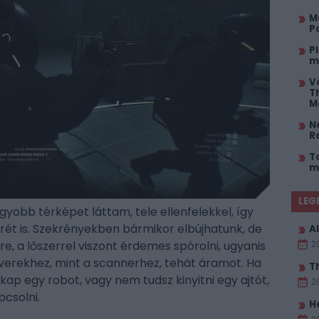
M
P
P
m
V
T
M
Ne
R
T
m
LEG
gyobb térképet láttam, tele ellenfelekkel, így
rét is. Szekrényekben bármikor elbújhatunk, de
Al
nkre, a lőszerrel viszont érdemes spórolni, ugyanis
2
yverekhez, mint a scannerhez, tehát áramot. Ha
T
kap egy robot, vagy nem tudsz kinyitni egy ajtót,
2
csolni.
H