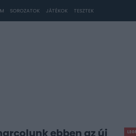
LM
SOROZATOK
JÁTÉKOK
TESZTEK
 harcolunk ebben az új
LEG