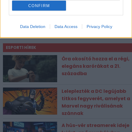
CONFIRM
Data Deletion
Data Access
Privacy Policy
CÍMKÉK
ESPORT1 HÍREK
Óra okosító hozza el a régi,
elegáns karórákat a 21.
századba
Leleplezték a DC legújabb
titkos fegyverét, amelyet a
Marvel nagy riválisának
szánnak
A hús-vér streamerek ideje