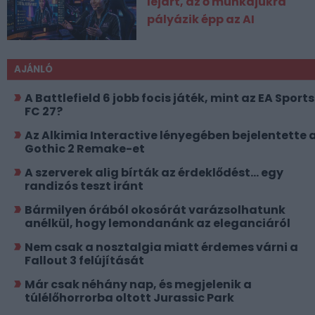
lejárt, az ő munkájukra
pályázik épp az AI
AJÁNLÓ
A Battlefield 6 jobb focis játék, mint az EA Sports
FC 27?
Az Alkimia Interactive lényegében bejelentette 
Gothic 2 Remake-et
A szerverek alig bírták az érdeklődést... egy
randizós teszt iránt
Bármilyen órából okosórát varázsolhatunk
anélkül, hogy lemondanánk az eleganciáról
Nem csak a nosztalgia miatt érdemes várni a
Fallout 3 felújítását
Már csak néhány nap, és megjelenik a
túlélőhorrorba oltott Jurassic Park