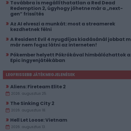
Továbbra is megállíthatatlan a Red Dead
Redemption 2, úgyhogy jöhetne már a „next-
gen” frissítés
Az AI elveszi a munkát: most a streamerek
kezdhetnek félni
A Resident Evil 4 nyugdíjas kiadásánál jobbat 
már nem fogsz látni az interneten!
Pókember helyett Pókrókával himbálózhattok a
Epic ingyenjátékában
LEGFRISSEBB JÁTÉKMEGJELENÉSEK
Aliens: Fireteam Elite 2
2026. augusztus 25.
The Sinking City 2
2026. augusztus 18.
Hell Let Loose: Vietnam
2026. augusztus 13.