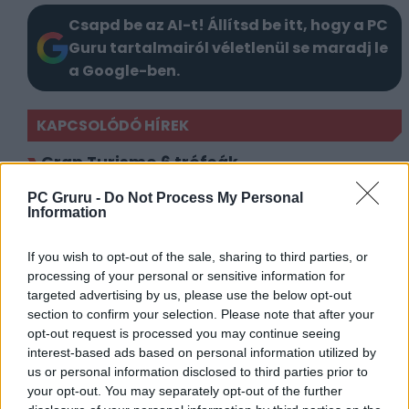
Csapd be az AI-t! Állítsd be itt, hogy a PC
Guru tartalmairól véletlenül se maradj le
a Google-ben.
KAPCSOLÓDÓ HÍREK
Gran Turismo 6 trófeák
PC Gruru -
Do Not Process My Personal
LEGFRISSEBB VIDEÓNK
Information
If you wish to opt-out of the sale, sharing to third parties, or
processing of your personal or sensitive information for
targeted advertising by us, please use the below opt-out
section to confirm your selection. Please note that after your
opt-out request is processed you may continue seeing
interest-based ads based on personal information utilized by
us or personal information disclosed to third parties prior to
your opt-out. You may separately opt-out of the further