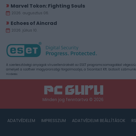
Marvel Tokon: Fighting Souls
2026. augusztus 06.
Echoes of Aincrad
2026. július 10.
A szerkesztőségi anyagok vírusellenőrzését az ESET programcsomagokkal végezzü
amelyet a szoftver magyarországi forgalmazója, a Sicontact Kft. biztosít számunk
Hirdetés
Minden jog fenntartva © 2026
ADATVÉDELEM
IMPRESSZUM
ADATVÉDELMI BEÁLLÍTÁSOK
R