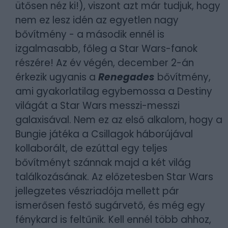
ütősen néz ki!), viszont azt már tudjuk, hogy
nem ez lesz idén az egyetlen nagy
bővítmény - a második ennél is
izgalmasabb, főleg a Star Wars-fanok
részére! Az év végén, december 2-án
érkezik ugyanis a
Renegades
bővítmény,
ami gyakorlatilag egybemossa a Destiny
világát a Star Wars messzi-messzi
galaxisával. Nem ez az első alkalom, hogy a
Bungie játéka a Csillagok háborújával
kollaborált, de ezúttal egy teljes
bővítményt szánnak majd a két világ
találkozásának. Az előzetesben Star Wars
jellegzetes vészriadója mellett pár
ismerősen festő sugárvető, és még egy
fénykard is feltűnik. Kell ennél több ahhoz,