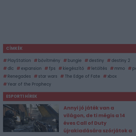
CÍMKÉK
PlayStation
bővítmény
bungie
destiny
destiny 2
dlc
expansion
fps
kiegészítő
letöltés
mmo
p
Renegades
star wars
The Edge of Fate
xbox
Year of the Prophecy
ESPORT1 HÍREK
Annyi jó játék van a
világon, de ti mégis a 14
éves Call of Duty
újrakiadására szórjátok a