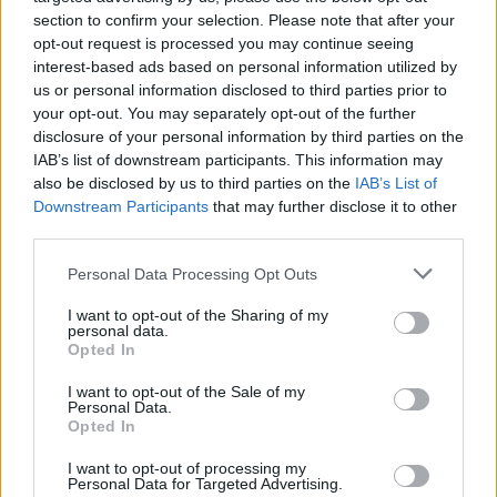
section to confirm your selection. Please note that after your
Guru tartalmairól véletlenül se maradj le
opt-out request is processed you may continue seeing
a Google-ben.
interest-based ads based on personal information utilized by
us or personal information disclosed to third parties prior to
your opt-out. You may separately opt-out of the further
KAPCSOLÓDÓ HÍREK
disclosure of your personal information by third parties on the
Ezt is megértük: Star Wars tartalmakkal
IAB’s list of downstream participants. This information may
also be disclosed by us to third parties on the
IAB’s List of
bővül a Destiny 2
Downstream Participants
that may further disclose it to other
Ez lesz az új Destiny? Kiderült, mikor jelenik
third parties.
meg a Marathon
Personal Data Processing Opt Outs
LEGFRISSEBB VIDEÓNK
I want to opt-out of the Sharing of my
personal data.
Opted In
I want to opt-out of the Sale of my
Personal Data.
Opted In
I want to opt-out of processing my
Personal Data for Targeted Advertising.