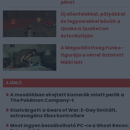
pénzt
Új ellenfelekkel, pályákkal
és fegyverekkel bővült a
Quake a QuakeCon
évfordulóján
A Megszállottság Funko-
figurája a vérrel áztatott
Nikki lett
AJÁNLÓ
A mosdókban elrejtett kamerák miatt perlik a
The Pokémon Company-t
Kiszivárgott a Gears of War: E-Day limitált,
extravagáns Xbox kontrollere
Most ingyen bezsákolható PC-re a Ghost Recon: