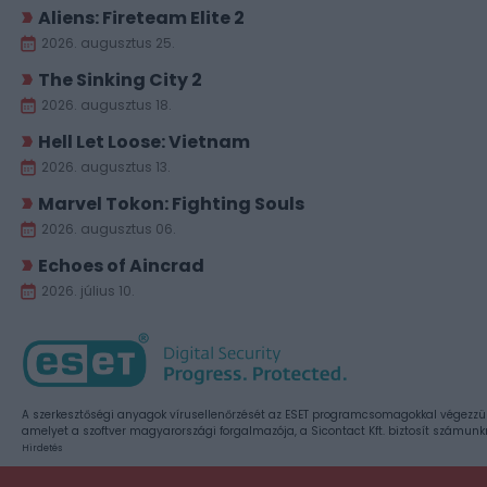
Aliens: Fireteam Elite 2
2026. augusztus 25.
The Sinking City 2
2026. augusztus 18.
Hell Let Loose: Vietnam
2026. augusztus 13.
Marvel Tokon: Fighting Souls
2026. augusztus 06.
Echoes of Aincrad
2026. július 10.
A szerkesztőségi anyagok vírusellenőrzését az ESET programcsomagokkal végezzü
amelyet a szoftver magyarországi forgalmazója, a Sicontact Kft. biztosít számunk
Hirdetés