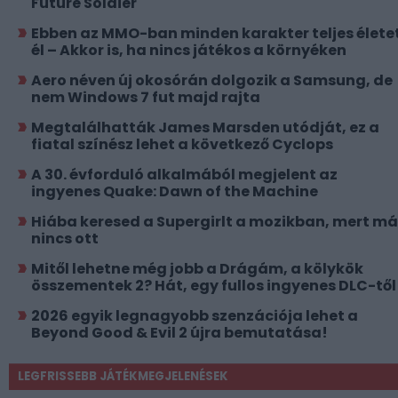
Future Soldier
Ebben az MMO-ban minden karakter teljes élete
él – Akkor is, ha nincs játékos a környéken
Aero néven új okosórán dolgozik a Samsung, de
nem Windows 7 fut majd rajta
Megtalálhatták James Marsden utódját, ez a
fiatal színész lehet a következő Cyclops
A 30. évforduló alkalmából megjelent az
ingyenes Quake: Dawn of the Machine
Hiába keresed a Supergirlt a mozikban, mert má
nincs ott
Mitől lehetne még jobb a Drágám, a kölykök
összementek 2? Hát, egy fullos ingyenes DLC-től
2026 egyik legnagyobb szenzációja lehet a
Beyond Good & Evil 2 újra bemutatása!
LEGFRISSEBB JÁTÉKMEGJELENÉSEK