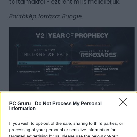
tartalmakról - ezt lent mi is mellékeljük.
Borítókép forrása: Bungie
PC Gruru -
Do Not Process My Personal
Information
Szerző:
szlav
Dátum:
2025.05.07 14:00
If you wish to opt-out of the sale, sharing to third parties, or
processing of your personal or sensitive information for
Csapd be az AI-t! Állítsd be itt, hogy a PC
targeted advertising by us, please use the below opt-out