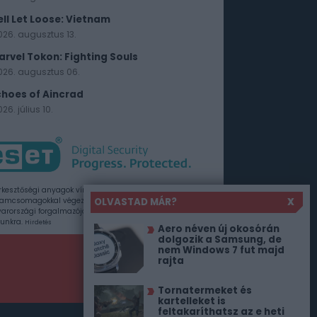
ell Let Loose: Vietnam
026. augusztus 13.
arvel Tokon: Fighting Souls
026. augusztus 06.
choes of Aincrad
26. július 10.
rkesztőségi anyagok vírusellenőrzését az ESET
OLVASTAD MÁR?
X
amcsomagokkal végezzük, amelyet a szoftver
rországi forgalmazója, a Sicontact Kft. biztosít
unkra.
Hirdetés
Aero néven új okosórán
dolgozik a Samsung, de
nem Windows 7 fut majd
rajta
Tornatermeket és
kartelleket is
feltakaríthatsz az e heti