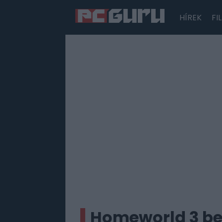
HÍREK
FI
Hírek
Film
Sorozatok
Játékok
Tesztek
Homeworld 3 bej