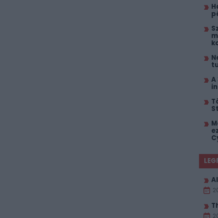
H
p
S
mi
k
N
t
A
i
T
S
M
e
C
LEG
Al
2
T
2