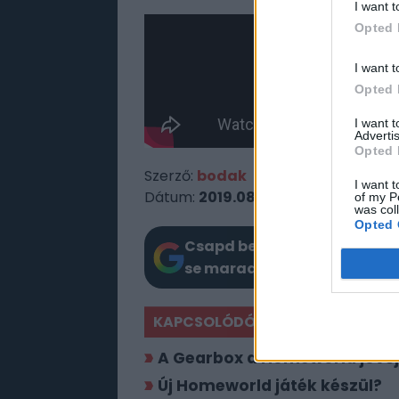
I want t
Opted 
I want t
Opted 
I want 
Advertis
Opted 
Szerző:
bodak
I want t
Dátum:
2019.08.31 10:30
of my P
was col
Opted 
Csapd be az AI-t! Állítsd be 
se maradj le a Google-ben.
KAPCSOLÓDÓ HÍREK
A Gearbox a Homeworld jövőj
Új Homeworld játék készül?