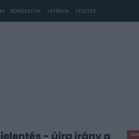
LM
SOROZATOK
JÁTÉKOK
TESZTEK
elentés - újra irány a
LEG