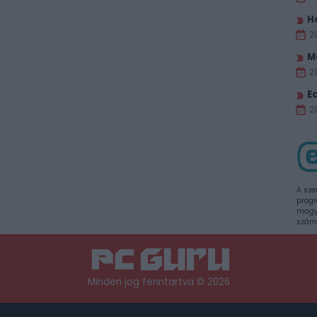
H
2
M
2
E
20
A sze
progr
magya
szám
Minden jog fenntartva © 2026