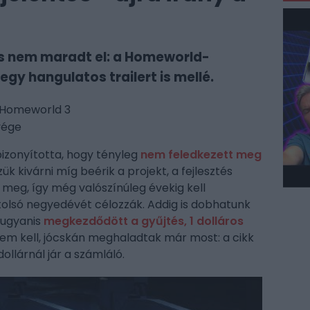
és nem maradt el: a Homeworld-
egy hangulatos trailert is mellé.
a Homeworld 3
vége
bizonyította, hogy tényleg
nem feledkezett meg
 kivárni míg beérik a projekt, a fejlesztés
meg, így még valószínúleg évekig kell
tolsó negyedévét célozzák. Addig is dobhatunk
 ugyanis
megkezdődött a gyűjtés, 1 dolláros
em kell, jócskán meghaladtak már most: a cikk
ollárnál jár a számláló.