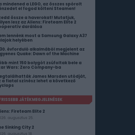
a mindened a LEGO, az összes spórolt
énzedet el fogod költeni Steamen!
zedd össze a haverokat! Mutatjuk,
lyen lesz az Aliens: Fireteam Elite 2
ooperatív darálása
em lennénk most a Samsung Galaxy A37
ulajok helyében
 30. évforduló alkalmából megjelent az
ngyenes Quake: Dawn of the Machine
öbb mint 150 bolygót zsúfoltak bele a
tar Wars: Zero Company-ba
egtalálhatták James Marsden utódját,
z a fiatal színész lehet a következő
yclops
FRISSEBB JÁTÉKMEGJELENÉSEK
iens: Fireteam Elite 2
026. augusztus 25.
he Sinking City 2
026. augusztus 18.