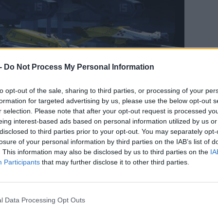
-
Do Not Process My Personal Information
to opt-out of the sale, sharing to third parties, or processing of your per
formation for targeted advertising by us, please use the below opt-out s
CÍM
r selection. Please note that after your opt-out request is processed y
eing interest-based ads based on personal information utilized by us or
bej
disclosed to third parties prior to your opt-out. You may separately opt-
tea
losure of your personal information by third parties on the IAB’s list of
minden, de azon kívül sem árultak el nagy
. This information may also be disclosed by us to third parties on the
IA
ESP
 veszi fel a szálat, ahol abbamaradt, a
Participants
that may further disclose it to other third parties.
han hányattatott történetének végén legyőztük
an a Sajuuk segítségével megnyitottuk a
alán ugye nem valószínű, hogy tárt karokkal és
l Data Processing Opt Outs