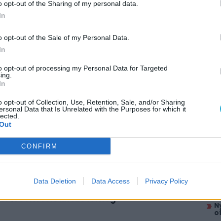
o opt-out of the Sharing of my personal data.
In
o opt-out of the Sale of my Personal Data.
In
to opt-out of processing my Personal Data for Targeted
ing.
In
o opt-out of Collection, Use, Retention, Sale, and/or Sharing
AJÁ
ersonal Data that Is Unrelated with the Purposes for which it
lected.
A
Out
S
itt, hogy a PC Guru tartalmairól véletlenül
r
CONFIRM
T
f
D
Data Deletion
Data Access
Privacy Policy
K
d
éről sem feledkezett meg
N
o