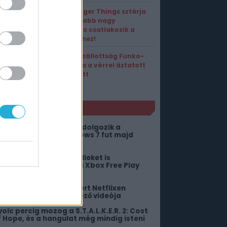
A Stranger Things sztárja
után újabb nagy
kedvenc csatlakozik a
Marvelhez!
A Megszállottság Funko-
figurája a vérrel áztatott
Nikki lett
NLÓ
ero néven új okosórán dolgozik a
amsung, de nem Windows 7 fut majd
ajta
ornatermeket és kartelleket is
eltakaríthatsz az e heti Xbox Free Play
aysben
iakadtak a fanok, amiért Netflixen
ebütál a GTA 6 következő videója
yolc percig mozog a S.T.A.L.K.E.R. 2: Cost
f Hope, és a hangulat még mindig isteni