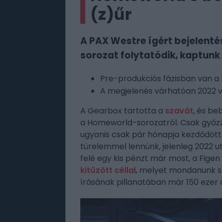
(z)űr
A PAX Westre ígért bejelent
sorozat folytatódik, kaptunk 
Pre-produkciós fázisban van 
A megjelenés várhatóan 2022 
A Gearbox tartotta a
szavát
, és be
a Homeworld-sorozatról. Csak győzzük
ugyanis csak pár hónapja kezdődött 
türelemmel lennünk, jelenleg 2022 u
felé egy kis pénzt már most, a Figen
kitűzött céllal
, melyet mondanunk s
írásának pillanatában már 150 ezer d