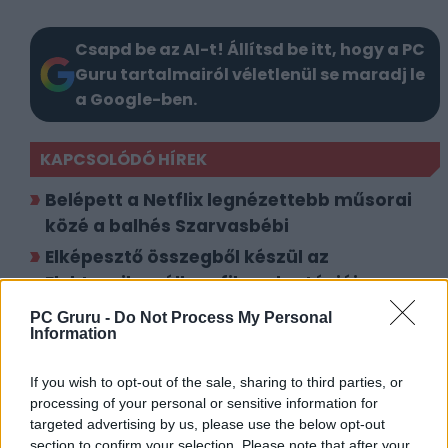
Csapd be az AI-t! Állítsd be itt, hogy a PC
Guru tartalmairól véletlenül se maradj le
a Google-ben.
KAPCSOLÓDÓ HÍREK
Belépett a Netflix legnézettebb műsorai
közé a balhés Szarvasbébi
Elképesztő összegből készül az
Elektronikus állam filmadaptációja a
Netflixre
PC Gruru -
Do Not Process My Personal
Information
LEGFRISSEBB VIDEÓNK
If you wish to opt-out of the sale, sharing to third parties, or
processing of your personal or sensitive information for
targeted advertising by us, please use the below opt-out
section to confirm your selection. Please note that after your