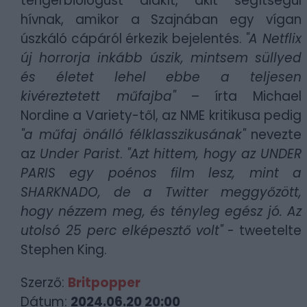
tengerbiológust alakít, akit segítségül
hívnak, amikor a Szajnában egy vígan
úszkáló cápáról érkezik bejelentés.
"A Netflix
új horrorja inkább úszik, mintsem süllyed
és életet lehel ebbe a teljesen
kivéreztetett műfajba"
– írta Michael
Nordine a Variety-től, az NME kritikusa pedig
"a műfaj önálló félklasszikusának"
nevezte
az
Under Parist
.
"Azt hittem, hogy az UNDER
PARIS egy poénos film lesz, mint a
SHARKNADO, de a Twitter meggyőzött,
hogy nézzem meg, és tényleg egész jó. Az
utolsó 25 perc elképesztő volt"
- tweetelte
Stephen King.
Szerző:
Britpopper
Dátum:
2024.06.20 20:00