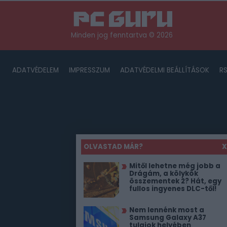
Minden jog fenntartva © 2026
ADATVÉDELEM
IMPRESSZUM
ADATVÉDELMI BEÁLLÍTÁSOK
R
OLVASTAD MÁR?
X
Mitől lehetne még jobb a
Drágám, a kölykök
összementek 2? Hát, egy
fullos ingyenes DLC-től!
Nem lennénk most a
Samsung Galaxy A37
tulajok helyében