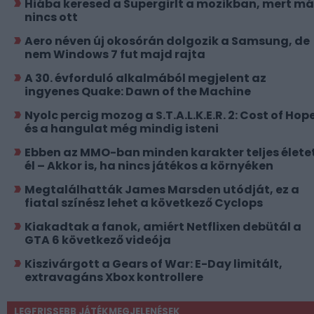
Hiába keresed a Supergirlt a mozikban, mert má
nincs ott
Aero néven új okosórán dolgozik a Samsung, de
nem Windows 7 fut majd rajta
A 30. évforduló alkalmából megjelent az
ingyenes Quake: Dawn of the Machine
Nyolc percig mozog a S.T.A.L.K.E.R. 2: Cost of Hope
és a hangulat még mindig isteni
Ebben az MMO-ban minden karakter teljes élete
él – Akkor is, ha nincs játékos a környéken
Megtalálhatták James Marsden utódját, ez a
fiatal színész lehet a következő Cyclops
Kiakadtak a fanok, amiért Netflixen debütál a
GTA 6 következő videója
Kiszivárgott a Gears of War: E-Day limitált,
extravagáns Xbox kontrollere
LEGFRISSEBB JÁTÉKMEGJELENÉSEK