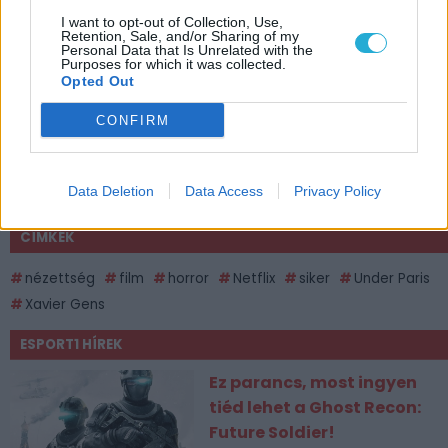
I want to opt-out of Collection, Use,
Retention, Sale, and/or Sharing of my
Personal Data that Is Unrelated with the
Purposes for which it was collected.
Opted Out
CONFIRM
Data Deletion
Data Access
Privacy Policy
CÍMKÉK
nézettség
film
horror
Netflix
siker
Under Paris
Xavier Gens
ESPORT1 HÍREK
Ez parancs, most ingyen
tiéd lehet a Ghost Recon:
Future Soldier!