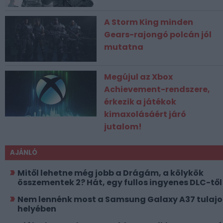
A Storm King minden
Gears-rajongó polcán jól
mutatna
Megújul az Xbox
Achievement-rendszere,
érkezik a játékok
kimaxolásáért járó
jutalom!
AJÁNLÓ
Mitől lehetne még jobb a Drágám, a kölykök
összementek 2? Hát, egy fullos ingyenes DLC-től
Nem lennénk most a Samsung Galaxy A37 tulajo
helyében