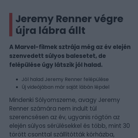
Jeremy Renner végre
újra lábra állt
A Marvel-filmek sztrája még az év elején
szenvedett súlyos balesetet, de
felépülése úgy látszik jól halad.
Jól halad Jeremy Renner felépülése
Új videójában már saját lábán lépdel
Mindenki Sólyomszeme, avagy Jeremy
Renner számára nem indult túl
szerencsésen az év, ugyanis rögtön az
elején súlyos sérülésekkel és több, mint 30
törött csonttal szállítótták kórházba,