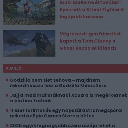
Ibuki szelleme él tovább?
Ilyen lett a Street Fighter 6
legújabb harcosa
Végre next-gen frissítést
kapott a Tom Clancy's
Ghost Recon Wildlands
AJÁNLÓ
Godzilla nem siet sehova – majdnem
rekordhosszú lesz a Godzilla Minus Zero
Jajj a maximalistáknak! Xboxra is megérkeznek
a platina trófeák
11 ezer forintot és egy napszúrást is megspórol
neked az Epic Games Store a héten
2026 egyik legnagyobb szenzációja lehet a