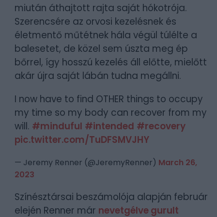
miután áthajtott rajta saját hókotrója.
Szerencsére az orvosi kezelésnek és
életmentő műtétnek hála végül túlélte a
balesetet, de közel sem úszta meg ép
bőrrel, így hosszú kezelés áll előtte, mielőtt
akár újra saját lábán tudna megállni.
I now have to find OTHER things to occupy
my time so my body can recover from my
will.
#minduful
#intended
#recovery
pic.twitter.com/TuDFSMVJHY
— Jeremy Renner (@JeremyRenner)
March 26,
2023
Színésztársai beszámolója alapján február
elején Renner már
nevetgélve gurult