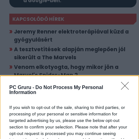
a Google-ben.
KAPCSOLÓDÓ HÍREK
Jeremy Renner elektroterápiával küzd a
gyógyulásért
A tesztvetítések alapján meglepően jól
sikerült a The Marvels
Venom elkotyogta, hogy mikor jön a
Marvel's Spider-Man 2
Jeremy Renner visszakapta a hókotróját
PC Gruru -
Do Not Process My Personal
Information
LEGFRISSEBB VIDEÓNK
If you wish to opt-out of the sale, sharing to third parties, or
processing of your personal or sensitive information for
targeted advertising by us, please use the below opt-out
section to confirm your selection. Please note that after your
opt-out request is processed you may continue seeing