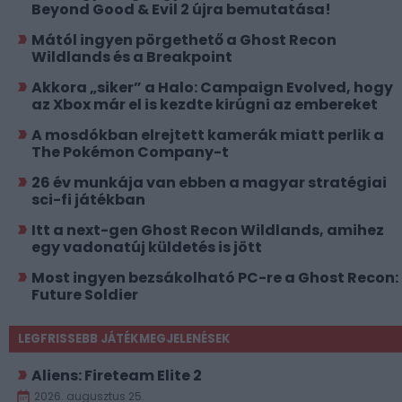
Beyond Good & Evil 2 újra bemutatása!
Mától ingyen pörgethető a Ghost Recon
Wildlands és a Breakpoint
Akkora „siker” a Halo: Campaign Evolved, hogy
az Xbox már el is kezdte kirúgni az embereket
A mosdókban elrejtett kamerák miatt perlik a
The Pokémon Company-t
26 év munkája van ebben a magyar stratégiai
sci-fi játékban
Itt a next-gen Ghost Recon Wildlands, amihez
egy vadonatúj küldetés is jött
Most ingyen bezsákolható PC-re a Ghost Recon:
Future Soldier
LEGFRISSEBB JÁTÉKMEGJELENÉSEK
Aliens: Fireteam Elite 2
2026. augusztus 25.