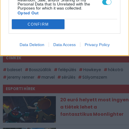
Retention, Sale, and/or Sharing of my
Personal Data that Is Unrelated with the
Purposes for which it was collected.
Opted Out
CONFIRM
Data Deletion
Data Access
Privacy Policy
CÍMKÉK
baleset
Bosszúállók
felépülés
Hawkeye
hókotró
jeremy renner
marvel
sérülés
Sólyomszem
ESPORT1 HÍREK
20 euró helyett most ingyen
a tiétek lehet a
fantasztikus Moonlighter