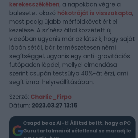
kerekesszékében
, a napokban végre a
balesetet okozó
hókotróját is visszakapta
,
most pedig újabb mérföldkövet ért el
kezelése. A színész által közzétett új
videóban ugyanis már az látszik, hogy saját
lábán sétál, bár természetesen némi
segítséggel, ugyanis egy anti-gravitációs
futópadon lépdel, mellyel elmondása
szerint csupán testsúlya 40%-át érzi, ami
segít izmai helyreállításában.
Szerző:
Charlie_Firpo
Dátum:
2023.03.27 13:15
Csapd be az AI-t! Állítsd be itt, hogy a PC
Guru tartalmairól véletlenül se maradj le