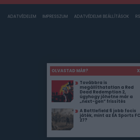
ADATVÉDELEM
IMPRESSZUM
ADATVÉDELMI BEÁLLÍTÁSOK
R
OLVASTAD MÁR?
X
Továbbra is
megállíthatatlan a Red
Dead Redemption 2,
úgyhogy jöhetne már a
„next-gen” frissítés
A Battlefield 6 jobb focis
játék, mint az EA Sports F
27?