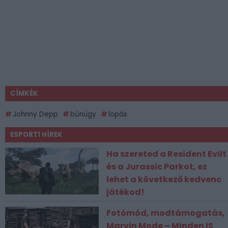
CÍMKÉK
Johnny Depp
bűnügy
lopás
ESPORT1 HÍREK
Ha szereted a Resident Evilt
és a Jurassic Parkot, ez
lehet a következő kedvenc
játékod!
Fotómód, modtámogatás,
Marvin Mode – Minden IS