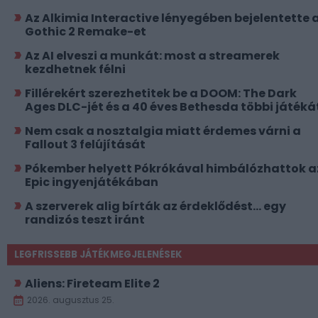
Az Alkimia Interactive lényegében bejelentette 
Gothic 2 Remake-et
Az AI elveszi a munkát: most a streamerek
kezdhetnek félni
Fillérekért szerezhetitek be a DOOM: The Dark
Ages DLC-jét és a 40 éves Bethesda többi játéká
Nem csak a nosztalgia miatt érdemes várni a
Fallout 3 felújítását
Pókember helyett Pókrókával himbálózhattok a
Epic ingyenjátékában
A szerverek alig bírták az érdeklődést... egy
randizós teszt iránt
LEGFRISSEBB JÁTÉKMEGJELENÉSEK
Aliens: Fireteam Elite 2
2026. augusztus 25.