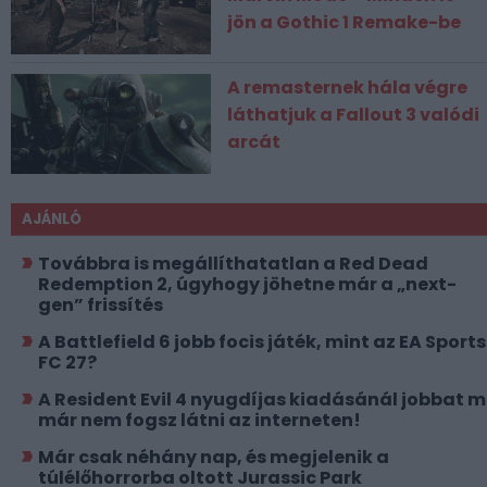
jön a Gothic 1 Remake-be
A remasternek hála végre
láthatjuk a Fallout 3 valódi
arcát
AJÁNLÓ
Továbbra is megállíthatatlan a Red Dead
Redemption 2, úgyhogy jöhetne már a „next-
gen” frissítés
A Battlefield 6 jobb focis játék, mint az EA Sports
FC 27?
A Resident Evil 4 nyugdíjas kiadásánál jobbat 
már nem fogsz látni az interneten!
Már csak néhány nap, és megjelenik a
túlélőhorrorba oltott Jurassic Park