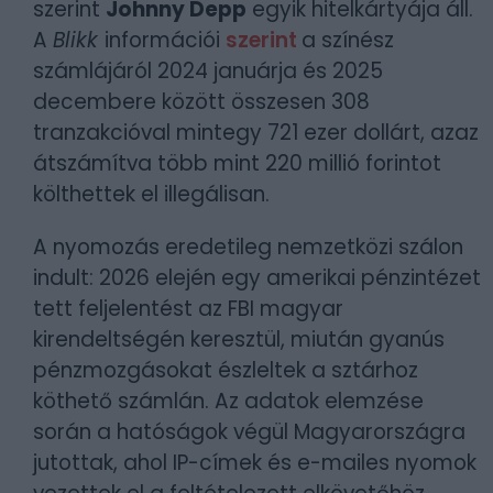
szerint
Johnny Depp
egyik hitelkártyája áll.
A
Blikk
információi
szerint
a színész
számlájáról 2024 januárja és 2025
decembere között összesen 308
tranzakcióval mintegy 721 ezer dollárt, azaz
átszámítva több mint 220 millió forintot
költhettek el illegálisan.
A nyomozás eredetileg nemzetközi szálon
indult: 2026 elején egy amerikai pénzintézet
tett feljelentést az FBI magyar
kirendeltségén keresztül, miután gyanús
pénzmozgásokat észleltek a sztárhoz
köthető számlán. Az adatok elemzése
során a hatóságok végül Magyarországra
jutottak, ahol IP-címek és e-mailes nyomok