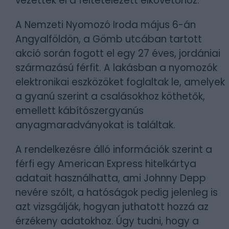
vezettek el a feltételezett elkövetőhöz.
A Nemzeti Nyomozó Iroda május 6-án
Angyalföldön, a Gömb utcában tartott
akció során fogott el egy 27 éves, jordániai
származású férfit. A lakásban a nyomozók
elektronikai eszközöket foglaltak le, amelyek
a gyanú szerint a csalásokhoz köthetők,
emellett kábítószergyanús
anyagmaradványokat is találtak.
A rendelkezésre álló információk szerint a
férfi egy American Express hitelkártya
adatait használhatta, ami Johnny Depp
nevére szólt, a hatóságok pedig jelenleg is
azt vizsgálják, hogyan juthatott hozzá az
érzékeny adatokhoz. Úgy tudni, hogy a