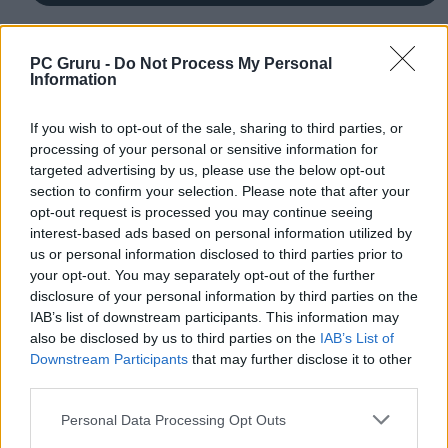
KAPCSOLÓDÓ HÍREK
PC Gruru -
Do Not Process My Personal
Information
Ebben a filmben tér vissza Johnny Depp
Johnny Depp lánya démonok között –
If you wish to opt-out of the sale, sharing to third parties, or
Teljes előzetest kapott a Nosferatu
processing of your personal or sensitive information for
Johnny Depp végül tényleg visszatér A
targeted advertising by us, please use the below opt-out
section to confirm your selection. Please note that after your
Karib-tenger kalózai fedélzetére?
opt-out request is processed you may continue seeing
Családban marad: Jack Sparrow fiával
interest-based ads based on personal information utilized by
jöhet A Karib-tenger kalózai 6. része
us or personal information disclosed to third parties prior to
your opt-out. You may separately opt-out of the further
disclosure of your personal information by third parties on the
LEGFRISSEBB VIDEÓNK
IAB’s list of downstream participants. This information may
also be disclosed by us to third parties on the
IAB’s List of
Downstream Participants
that may further disclose it to other
third parties.
Personal Data Processing Opt Outs