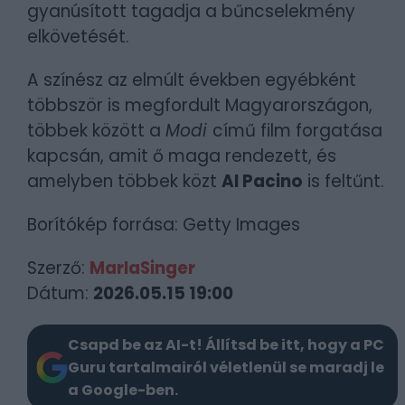
gyanúsított tagadja a bűncselekmény
elkövetését.
A színész az elmúlt években egyébként
többször is megfordult Magyarországon,
többek között a
Modi
című film forgatása
kapcsán, amit ő maga rendezett, és
amelyben többek közt
Al Pacino
is feltűnt.
Borítókép forrása: Getty Images
Szerző:
MarlaSinger
Dátum:
2026.05.15 19:00
Csapd be az AI-t! Állítsd be itt, hogy a PC
Guru tartalmairól véletlenül se maradj le
a Google-ben.