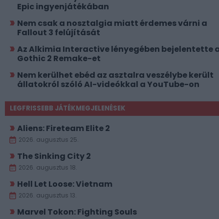
Epic ingyenjátékában
Nem csak a nosztalgia miatt érdemes várni a
Fallout 3 felújítását
Az Alkimia Interactive lényegében bejelentette 
Gothic 2 Remake-et
Nem kerülhet ebéd az asztalra veszélybe került
állatokról szóló AI-videókkal a YouTube-on
LEGFRISSEBB JÁTÉKMEGJELENÉSEK
Aliens: Fireteam Elite 2
2026. augusztus 25.
The Sinking City 2
2026. augusztus 18.
Hell Let Loose: Vietnam
2026. augusztus 13.
Marvel Tokon: Fighting Souls