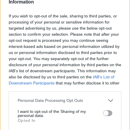
Information
A Marvel's Wolverine koncepciós rajzai
sem úszták meg a szivárgást
If you wish to opt-out of the sale, sharing to third parties, or
processing of your personal or sensitive information for
Rengeteg ismert szinkronhangot
targeted advertising by us, please use the below opt-out
hallhatunk a Marvel's Wolverine-ben
section to confirm your selection. Please note that after your
opt-out request is processed you may continue seeing
interest-based ads based on personal information utilized by
LEGFRISSEBB VIDEÓNK
us or personal information disclosed to third parties prior to
your opt-out. You may separately opt-out of the further
disclosure of your personal information by third parties on the
IAB’s list of downstream participants. This information may
also be disclosed by us to third parties on the
IAB’s List of
Downstream Participants
that may further disclose it to other
third parties.
Personal Data Processing Opt Outs
I want to opt-out of the Sharing of my
personal data.
Opted In