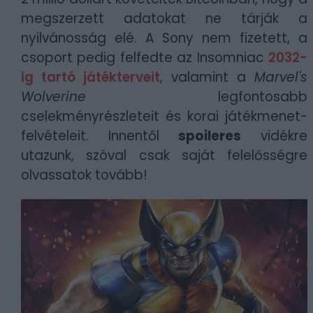
megszerzett adatokat ne tárják a
nyilvánosság elé. A Sony nem fizetett, a
csoport pedig felfedte az Insomniac
2032-
ig tartó játékterveit
, valamint a
Marvel's
Wolverine
legfontosabb
cselekményrészleteit és korai játékmenet-
felvételeit. Innentől
spoileres
vidékre
utazunk, szóval csak saját felelősségre
olvassatok tovább!