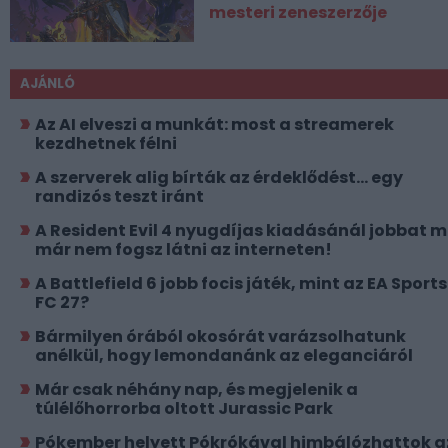
mesteri zeneszerzője
AJÁNLÓ
Az AI elveszi a munkát: most a streamerek
kezdhetnek félni
A szerverek alig bírták az érdeklődést... egy
randizós teszt iránt
A Resident Evil 4 nyugdíjas kiadásánál jobbat 
már nem fogsz látni az interneten!
A Battlefield 6 jobb focis játék, mint az EA Sports
FC 27?
Bármilyen órából okosórát varázsolhatunk
anélkül, hogy lemondanánk az eleganciáról
Már csak néhány nap, és megjelenik a
túlélőhorrorba oltott Jurassic Park
Pókember helyett Pókrókával himbálózhattok a