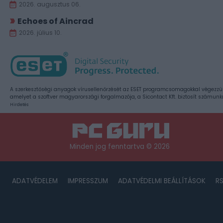
2026. augusztus 06.
Echoes of Aincrad
2026. július 10.
A szerkesztőségi anyagok vírusellenőrzését az ESET programcsomagokkal végezzü
amelyet a szoftver magyarországi forgalmazója, a Sicontact Kft. biztosít számunk
Hirdetés
Minden jog fenntartva © 2026
ADATVÉDELEM
IMPRESSZUM
ADATVÉDELMI BEÁLLÍTÁSOK
R