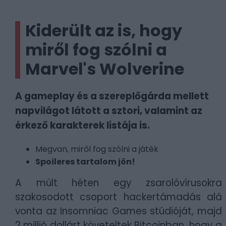
Kiderült az is, hogy
miről fog szólni a
Marvel's Wolverine
A gameplay és a szereplőgárda mellett
napvilágot látott a sztori, valamint az
érkező karakterek listája is.
Megvan, miről fog szólni a játék
Spoileres tartalom jön!
A múlt héten egy zsarolóvírusokra
szakosodott csoport hackertámadás alá
vonta az Insomniac Games stúdióját, majd
2 millió dollárt követeltek Bitcoinban, hogy a