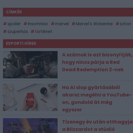
CÍMKÉK
spoiler
Insomniac
marvel
Marvel's Wolverine
sztori
szuperhős
történet
ESPORT1 HÍREK
A számok is azt bizonyítják,
hogy nincs párja a Red
Dead Redemption 2-nek
Ha AI slop gyártásából
akarsz megélni a YouTube-
on, gondold át még
egyszer
Tizenegy év után otthagyja
a Blizzardot a stúdió