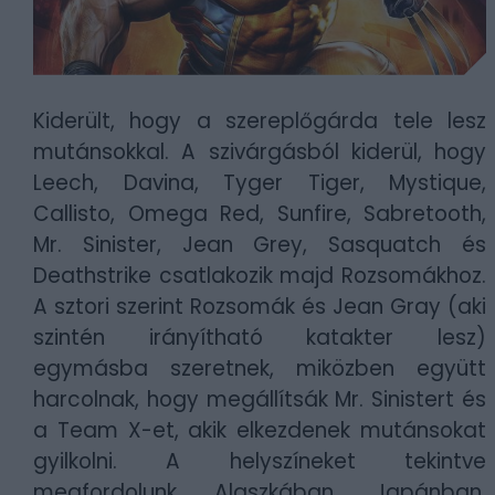
Kiderült, hogy a szereplőgárda tele lesz
mutánsokkal. A szivárgásból kiderül, hogy
Leech, Davina, Tyger Tiger, Mystique,
Callisto, Omega Red, Sunfire, Sabretooth,
Mr. Sinister, Jean Grey, Sasquatch és
Deathstrike csatlakozik majd Rozsomákhoz.
A sztori szerint Rozsomák és Jean Gray (aki
szintén irányítható katakter lesz)
egymásba szeretnek, miközben együtt
harcolnak, hogy megállítsák Mr. Sinistert és
a Team X-et, akik elkezdenek mutánsokat
gyilkolni. A helyszíneket tekintve
megfordolunk Alaszkában, Japánban,