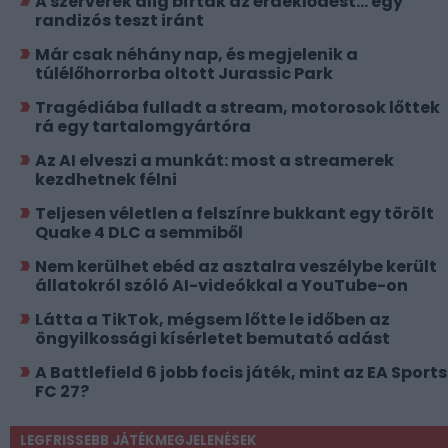
A szerverek alig bírták az érdeklődést... egy
randizós teszt iránt
Már csak néhány nap, és megjelenik a
túlélőhorrorba oltott Jurassic Park
Tragédiába fulladt a stream, motorosok lőttek
rá egy tartalomgyártóra
Az AI elveszi a munkát: most a streamerek
kezdhetnek félni
Teljesen véletlen a felszínre bukkant egy törölt
Quake 4 DLC a semmiből
Nem kerülhet ebéd az asztalra veszélybe került
állatokról szóló AI-videókkal a YouTube-on
Látta a TikTok, mégsem lőtte le időben az
öngyilkossági kísérletet bemutató adást
A Battlefield 6 jobb focis játék, mint az EA Sports
FC 27?
LEGFRISSEBB JÁTÉKMEGJELENÉSEK