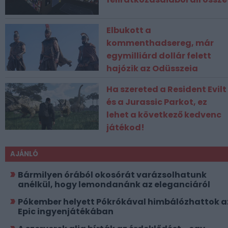
Elbukott a
kommenthadsereg, már
egymilliárd dollár felett
hajózik az Odüsszeia
Ha szereted a Resident Evilt
és a Jurassic Parkot, ez
lehet a következő kedvenc
játékod!
AJÁNLÓ
Bármilyen órából okosórát varázsolhatunk
anélkül, hogy lemondanánk az eleganciáról
Pókember helyett Pókrókával himbálózhattok a
Epic ingyenjátékában