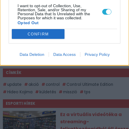
I want to opt-out of Collection, Use,
Retention, Sale, and/or Sharing of my
Personal Data that Is Unrelated with the
Purposes for which it was collected.
Opted Out
CONFIRM
Data Deletion
Data Access
Privacy Policy
CÍMKÉK
update
akció
control
Control Ultimate Edition
Hideo Kojima
küldetés
misszió
tps
ESPORT1 HÍREK
Ez a virtuális videótéka a
streaming-
feliratkozásaidból áll össze