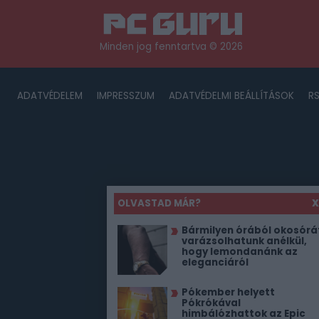
Minden jog fenntartva © 2026
ADATVÉDELEM
IMPRESSZUM
ADATVÉDELMI BEÁLLÍTÁSOK
R
OLVASTAD MÁR?
X
Bármilyen órából okosórá
varázsolhatunk anélkül,
hogy lemondanánk az
eleganciáról
Pókember helyett
Pókrókával
himbálózhattok az Epic