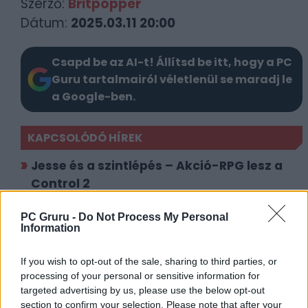
Szerző:
Britpopper
Dátum:
2025.03.11 20:00
Csapd be az AI-t! Állítsd be itt, hogy a PC
Guru tartalmairól véletlenül se maradj le
a Google-ben.
KAPCSOLÓDÓ HÍREK
Jesse és a szintlépés – Akció-RPG lesz a
Control 2
Ekkor jöhet a Max Payne 1&2 Remake és a
PC Gruru -
Do Not Process My Personal
Control 2!
Information
LEGFRISSEBB VIDEÓNK
If you wish to opt-out of the sale, sharing to third parties, or
processing of your personal or sensitive information for
targeted advertising by us, please use the below opt-out
section to confirm your selection. Please note that after your