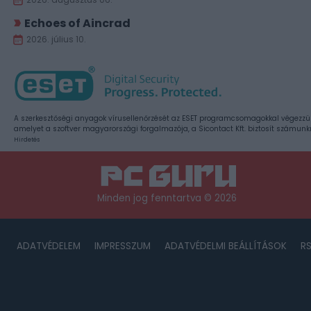
Echoes of Aincrad
2026. július 10.
A szerkesztőségi anyagok vírusellenőrzését az ESET programcsomagokkal végezzü
amelyet a szoftver magyarországi forgalmazója, a Sicontact Kft. biztosít számunk
Hirdetés
Minden jog fenntartva © 2026
ADATVÉDELEM
IMPRESSZUM
ADATVÉDELMI BEÁLLÍTÁSOK
R