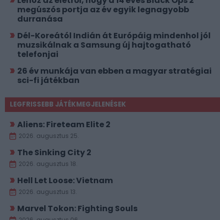
Lehoz az életről, hogy a 14 éves Black Ops 2
megúszós portja az év egyik legnagyobb
durranása
Dél-Koreától Indián át Európáig mindenhol jól
muzsikálnak a Samsung új hajtogatható
telefonjai
26 év munkája van ebben a magyar stratégiai
sci-fi játékban
LEGFRISSEBB JÁTÉKMEGJELENÉSEK
Aliens: Fireteam Elite 2
2026. augusztus 25.
The Sinking City 2
2026. augusztus 18.
Hell Let Loose: Vietnam
2026. augusztus 13.
Marvel Tokon: Fighting Souls
2026. augusztus 06.