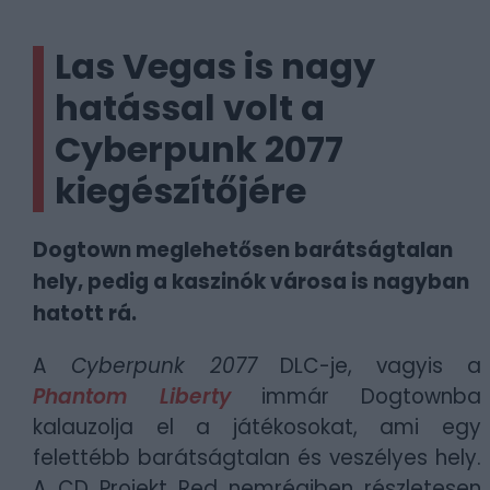
Las Vegas is nagy
hatással volt a
Cyberpunk 2077
kiegészítőjére
Dogtown meglehetősen barátságtalan
hely, pedig a kaszinók városa is nagyban
hatott rá.
A
Cyberpunk 2077
DLC-je, vagyis a
Phantom Liberty
immár Dogtownba
kalauzolja el a játékosokat, ami egy
felettébb barátságtalan és veszélyes hely.
A CD Projekt Red nemrégiben részletesen