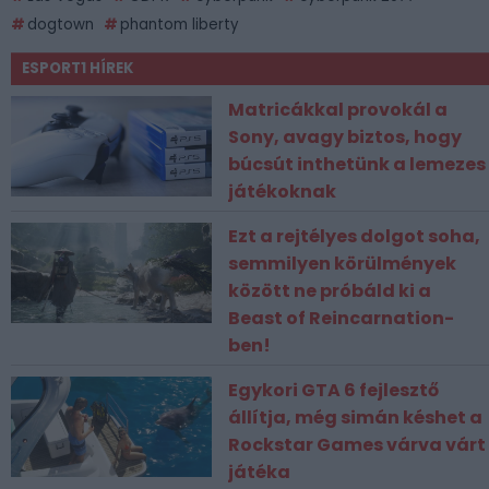
dogtown
phantom liberty
ESPORT1 HÍREK
Matricákkal provokál a
Sony, avagy biztos, hogy
búcsút inthetünk a lemezes
játékoknak
Ezt a rejtélyes dolgot soha,
semmilyen körülmények
között ne próbáld ki a
Beast of Reincarnation-
ben!
Egykori GTA 6 fejlesztő
állítja, még simán késhet a
Rockstar Games várva várt
játéka