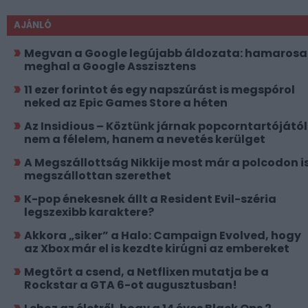
AJÁNLÓ
Megvan a Google legújabb áldozata: hamaros
meghal a Google Asszisztens
11 ezer forintot és egy napszúrást is megspórol
neked az Epic Games Store a héten
Az Insidious – Köztünk járnak popcorntartójától
nem a félelem, hanem a nevetés kerülget
A Megszállottság Nikkije most már a polcodon i
megszállottan szerethet
K-pop énekesnek állt a Resident Evil-széria
legszexibb karaktere?
Akkora „siker” a Halo: Campaign Evolved, hogy
az Xbox már el is kezdte kirúgni az embereket
Megtört a csend, a Netflixen mutatja be a
Rockstar a GTA 6-ot augusztusban!