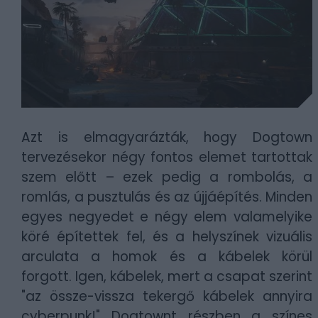
Azt is elmagyarázták, hogy Dogtown
tervezésekor négy fontos elemet tartottak
szem előtt – ezek pedig a rombolás, a
romlás, a pusztulás és az újjáépítés. Minden
egyes negyedet e négy elem valamelyike
köré építettek fel, és a helyszínek vizuális
arculata a homok és a kábelek körül
forgott. Igen, kábelek, mert a csapat szerint
"az össze-vissza tekergő kábelek annyira
cyberpunk!" Dogtownt részben a színes