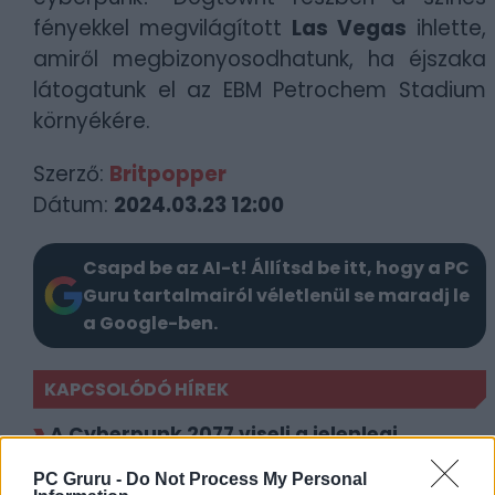
fényekkel megvilágított
Las Vegas
ihlette,
amiről megbizonyosodhatunk, ha éjszaka
látogatunk el az EBM Petrochem Stadium
környékére.
Szerző:
Britpopper
Dátum:
2024.03.23 12:00
Csapd be az AI-t! Állítsd be itt, hogy a PC
Guru tartalmairól véletlenül se maradj le
a Google-ben.
KAPCSOLÓDÓ HÍREK
A Cyberpunk 2077 viseli a jelenlegi
generáció koronáját
PC Gruru -
Do Not Process My Personal