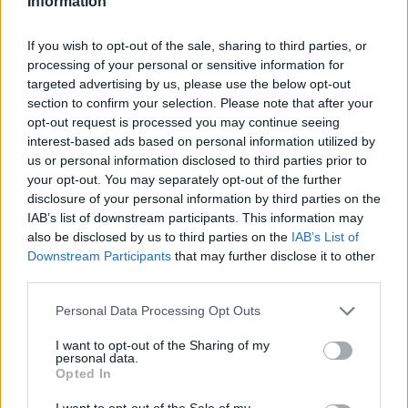
A Cyberpunk 2077 még a menüben is
Information
képes meglepni minket
If you wish to opt-out of the sale, sharing to third parties, or
processing of your personal or sensitive information for
LEGFRISSEBB VIDEÓNK
targeted advertising by us, please use the below opt-out
section to confirm your selection. Please note that after your
opt-out request is processed you may continue seeing
interest-based ads based on personal information utilized by
us or personal information disclosed to third parties prior to
your opt-out. You may separately opt-out of the further
disclosure of your personal information by third parties on the
IAB’s list of downstream participants. This information may
also be disclosed by us to third parties on the
IAB’s List of
Downstream Participants
that may further disclose it to other
third parties.
Personal Data Processing Opt Outs
I want to opt-out of the Sharing of my
personal data.
Opted In
I want to opt-out of the Sale of my