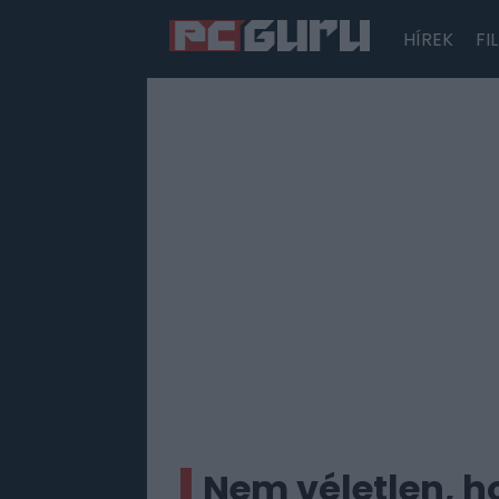
HÍREK
FI
Hírek
Film
Sorozatok
Játékok
Tesztek
Nem véletlen, h