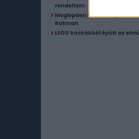
rendeltem
Meglepően kevés helyet kér 
Batman
LEGO kockákból épült az elm