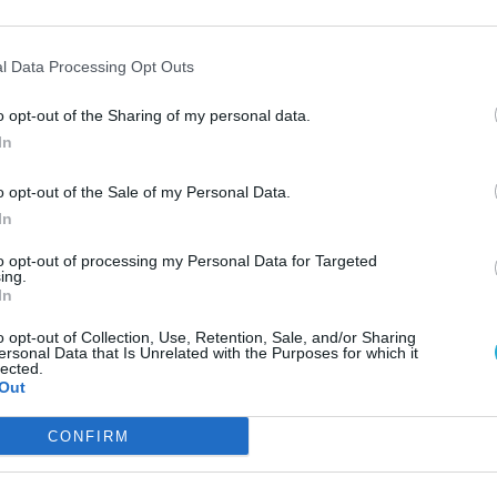
cikét borsosnak tűnhet, de mivel egy szabadon
TT
ismert hőst és gonosztevőt, valamint rengeteg
l Data Processing Opt Outs
ból teljesen reális ez az összeg. Ti azonnal
ESP
 inkább egy nagyobb leárazásra?
o opt-out of the Sharing of my personal data.
In
o opt-out of the Sale of my Personal Data.
In
to opt-out of processing my Personal Data for Targeted
ing.
itt, hogy a PC Guru tartalmairól véletlenül
In
o opt-out of Collection, Use, Retention, Sale, and/or Sharing
ersonal Data that Is Unrelated with the Purposes for which it
lected.
Out
AJÁ
j Batman játékkal az egyik nagy
CONFIRM
F
D
atman Deluxe-kiadása, hogy elő is
t