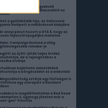
orlátlan ChatGPT-vel igyekszik
ekenyerezni ingyenes felhasználóit az
penAI
őhet a gyűlölködők feje, az Odüsszeia
gyanis belépett a milliárdosok klubjába
ár annyi pénzt hozott a GTA 6, hogy az
sszes fejlesztő nyugdíjba mehetne
 Halo: Campaign Evolved a világ
egfeleslegesebb remake-je
egjött az új DC-játék teljes értékű
emutatója, de a rajongótábor a
okolba kívánja
irtuálisan bejárható videótékává
áltoztatja a böngésződet ez a weboldal
 Megszállottság sztárja egy fűzfaágat is
ettétörne egy szerepért a Resident
vilben
ovábbra is megállíthatatlan a Red Dead
edemption 2, úgyhogy jöhetne már a
next-gen” frissítés
ost ingyen bezsebelhetitek a Prey és a