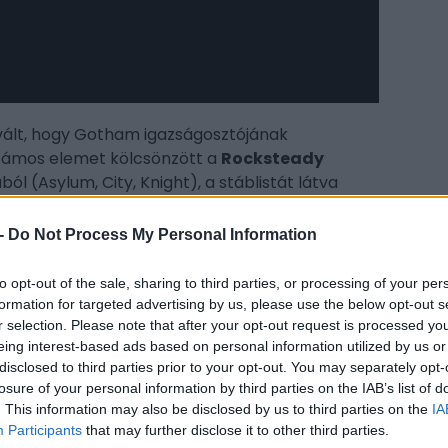
 vált, hogy Gotham igazságosztójának
számos elemet kölcsönzött a
Rocksteady
ából (Asylum, City, Knight), a stáblistát látva
iszen a
Suicide Squad: Kill the Justice League-
CÍM
besegített a fejlesztésbe. A
VGC
cikke alapján
-
Do Not Process My Personal Information
 (köztük egy producer, egy dizájner, valamint
ba
) vette ki a részét a munkából, ráadásul
to opt-out of the sale, sharing to third parties, or processing of your per
Bat
ham Knights
csapatát, a Warner Bros.
formation for targeted advertising by us, please use the below opt-out s
dc
nt társfejlesztő, vagyis nem csak a TT Games-é
r selection. Please note that after your opt-out request is processed y
LEG
eing interest-based ads based on personal information utilized by us or
disclosed to third parties prior to your opt-out. You may separately opt-
Leg
losure of your personal information by third parties on the IAB’s list of
-t és a DC univerzumát, nem igazán lőhettek
Met
. This information may also be disclosed by us to third parties on the
IA
Dark Knighttal, pláne akkor, ha már kívülről
Roc
Participants
that may further disclose it to other third parties.
em tudtok várni a következő felvonásig. Persze
Sui