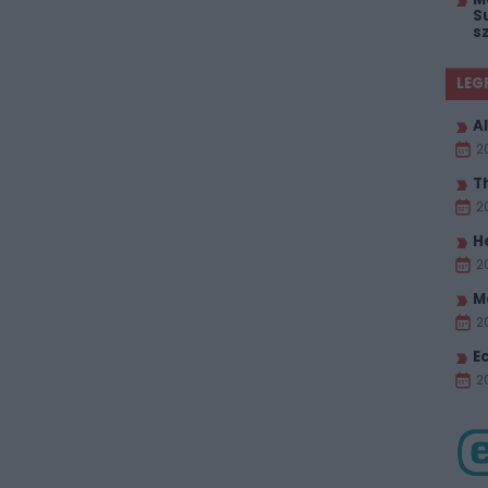
S
s
LEG
Al
2
T
2
H
2
M
2
E
20