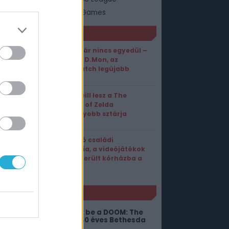
 Games
Warner Bros. Games
ORT1 HÍREK
D.Va már nincs egyedül –
Érkezik D.Mon, az
Overwatch legújabb
tankja
Sam Neill lesz a The
Legend of Zelda
legnagyobb sztárja
Sokkoló családi
tragédia, a videójátékok
miatt került kórházba a
fiatal?
NLÓ
illérekért szerezhetitek be a DOOM: The
ark Ages DLC-jét és a 40 éves Bethesda
öbbi játékát