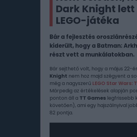
Dark Knight let
LEGO-játéka
Bár a fejlesztés oroszlánrész
kiderült, hogy a Batman: Ark
részt vett a munkálatokban.
Bár sejthető volt, hogy a május 22-
Knight
nem hoz majd szégyent a sor
még a nagyszerű
LEGO Star Wars: 
Márpedig az értékelések alapján po
ponton áll a
TT Games
legfrissebb 
követően), ami egy hajszálnyival job
82 pontja.