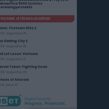
ubnautica 9000 forintos
zerelemgyermekét
FRISSEBB JÁTÉKMEGJELENÉSEK
iens: Fireteam Elite 2
026. augusztus 25.
he Sinking City 2
026. augusztus 18.
ell Let Loose: Vietnam
026. augusztus 13.
arvel Tokon: Fighting Souls
026. augusztus 06.
choes of Aincrad
26. július 10.