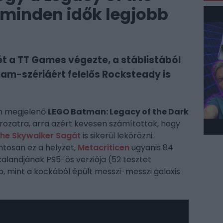
t minden idők legjobb
ét a TT Games végezte, a stáblistából
ham-szériáért felelős Rocksteady is
én megjelenő
LEGO Batman: Legacy of the Dark
ozatra, arra azért kevesen számítottak, hogy
The Skywalker Sagát
is sikerül lekörözni.
ntosan ez a helyzet,
Metacriticen
ugyanis 84
kalandjának PS5-ös verziója (52 tesztet
b, mint a kockából épült messzi-messzi galaxis