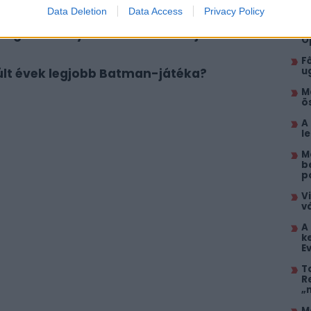
Data Deletion
Data Access
Privacy Policy
K
l
magának PlayStation 5-ön az új LEGO
O
F
u
últ évek legjobb Batman-játéka?
M
ö
A
l
M
b
p
V
v
A
k
E
T
R
„
M