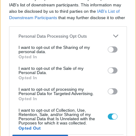
IAB’s list of downstream participants. This information may
Borítóképek forrása: Kojima Productions
also be disclosed by us to third parties on the
IAB’s List of
Downstream Participants
that may further disclose it to other
Szerző:
szlav
third parties.
Dátum:
2025.06.30 11:30
Personal Data Processing Opt Outs
I want to opt-out of the Sharing of my
Csapd be az AI-t! Állítsd be itt, hogy a PC
personal data.
Guru tartalmairól véletlenül se maradj le
Opted In
a Google-ben.
I want to opt-out of the Sale of my
Personal Data.
Opted In
KAPCSOLÓDÓ HÍREK
I want to opt-out of processing my
Majdnem meghiúsult a Death Stranding 2
Personal Data for Targeted Advertising.
Opted In
Láttam már valahol! – Ezek a hírességek
szerepelnek a Death Stranding 2-ben
I want to opt-out of Collection, Use,
Retention, Sale, and/or Sharing of my
Personal Data that Is Unrelated with the
A Death Stranding 2 túlmelegítheti a PS5-
Purposes for which it was collected.
öt, felettébb különös helyen
Opted Out