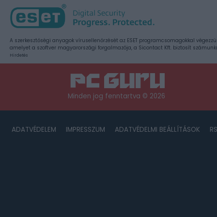
A szerkesztőségi anyagok vírusellenőrzését az ESET programcsomagokkal végezzü
amelyet a szoftver magyarországi forgalmazója, a Sicontact Kft. biztosít számunk
Hirdetés
Minden jog fenntartva © 2026
ADATVÉDELEM
IMPRESSZUM
ADATVÉDELMI BEÁLLÍTÁSOK
R