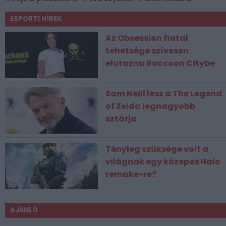
ESPORT1 HÍREK
Az Obsession fiatal
tehetsége szívesen
elutazna Raccoon Citybe
Sam Neill lesz a The Legend
of Zelda legnagyobb
sztárja
Tényleg szüksége volt a
világnak egy közepes Halo
remake-re?
AJÁNLÓ