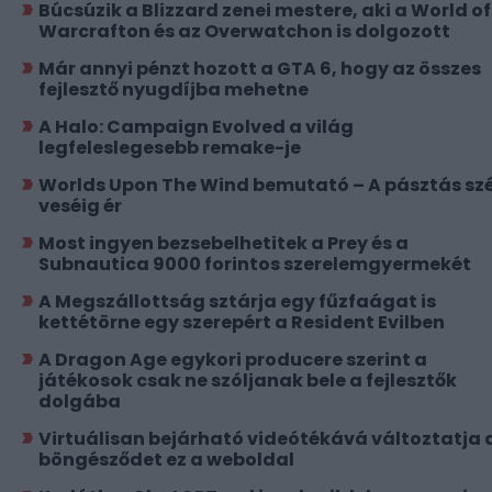
Búcsúzik a Blizzard zenei mestere, aki a World of
Warcrafton és az Overwatchon is dolgozott
Már annyi pénzt hozott a GTA 6, hogy az összes
fejlesztő nyugdíjba mehetne
A Halo: Campaign Evolved a világ
legfeleslegesebb remake-je
Worlds Upon The Wind bemutató – A pásztás szé
veséig ér
Most ingyen bezsebelhetitek a Prey és a
Subnautica 9000 forintos szerelemgyermekét
A Megszállottság sztárja egy fűzfaágat is
kettétörne egy szerepért a Resident Evilben
A Dragon Age egykori producere szerint a
játékosok csak ne szóljanak bele a fejlesztők
dolgába
Virtuálisan bejárható videótékává változtatja 
böngésződet ez a weboldal