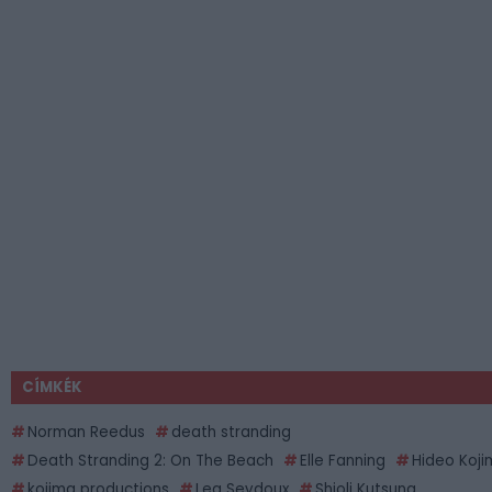
CÍMKÉK
Norman Reedus
death stranding
Death Stranding 2: On The Beach
Elle Fanning
Hideo Koj
kojima productions
Lea Seydoux
Shioli Kutsuna