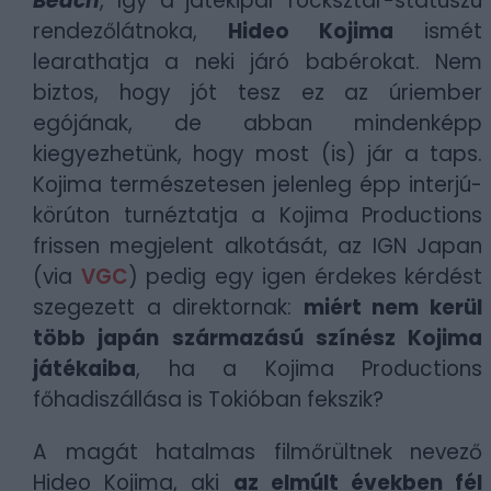
Beach
, így a játékipar rocksztár-státuszú
rendezőlátnoka,
Hideo Kojima
ismét
learathatja a neki járó babérokat. Nem
biztos, hogy jót tesz ez az úriember
egójának, de abban mindenképp
kiegyezhetünk, hogy most (is) jár a taps.
Kojima természetesen jelenleg épp interjú-
körúton turnéztatja a Kojima Productions
frissen megjelent alkotását, az IGN Japan
(via
VGC
) pedig egy igen érdekes kérdést
szegezett a direktornak:
miért nem kerül
több japán származású színész Kojima
játékaiba
, ha a Kojima Productions
főhadiszállása is Tokióban fekszik?
A magát hatalmas filmőrültnek nevező
Hideo Kojima, aki
az elmúlt években fél