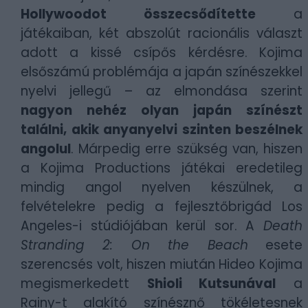
Hollywoodot összecsődítette
a
játékaiban, két abszolút racionális választ
adott a kissé csípős kérdésre. Kojima
elsőszámú problémája a japán színészekkel
nyelvi jellegű – az elmondása szerint
nagyon nehéz olyan japán színészt
találni, akik anyanyelvi szinten beszélnek
angolul
. Márpedig erre szükség van, hiszen
a Kojima Productions játékai eredetileg
mindig angol nyelven készülnek, a
felvételekre pedig a fejlesztőbrigád Los
Angeles-i stúdiójában kerül sor. A
Death
Stranding 2: On the Beach
esete
szerencsés volt, hiszen miután Hideo Kojima
megismerkedett
Shioli Kutsunával
a
Rainy-t alakító színésznő tökéletesnek