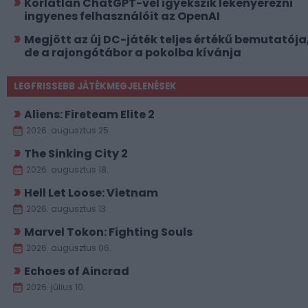
Korlátlan ChatGPT-vel igyekszik lekenyerezni
ingyenes felhasználóit az OpenAI
Megjött az új DC-játék teljes értékű bemutatója
de a rajongótábor a pokolba kívánja
LEGFRISSEBB JÁTÉKMEGJELENÉSEK
Aliens: Fireteam Elite 2
2026. augusztus 25.
The Sinking City 2
2026. augusztus 18.
Hell Let Loose: Vietnam
2026. augusztus 13.
Marvel Tokon: Fighting Souls
2026. augusztus 06.
Echoes of Aincrad
2026. július 10.