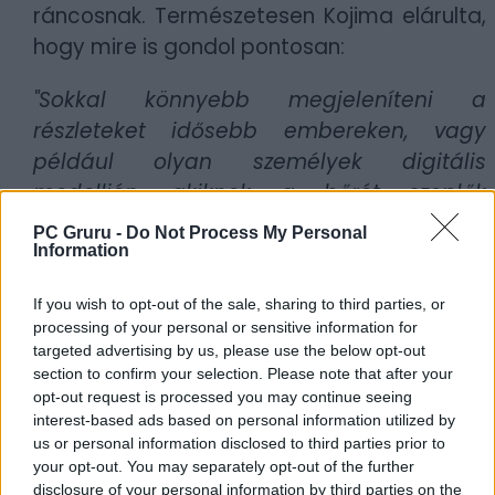
ráncosnak. Természetesen Kojima elárulta,
hogy mire is gondol pontosan:
"Sokkal könnyebb megjeleníteni a
részleteket idősebb embereken, vagy
például olyan személyek digitális
modelljén, akiknek a bőrét szeplők
tarkítják. Korábban többször próbáltam
PC Gruru -
Do Not Process My Personal
japán színészekkel dolgozni, de azt
Information
találtam, hogy nagyon nehéz valóban
If you wish to opt-out of the sale, sharing to third parties, or
élethű CG-modellt készíteni hozzájuk.
processing of your personal or sensitive information for
Ezúttal azonban új technológiát
targeted advertising by us, please use the below opt-out
használtunk, a végeredménnyel pedig
section to confirm your selection. Please note that after your
opt-out request is processed you may continue seeing
elégedett vagyok. Legközelebb pedig még
interest-based ads based on personal information utilized by
sikeresebbek leszünk!"
- magyarázta el a
us or personal information disclosed to third parties prior to
Death Stranding 2 rendezője.
your opt-out. You may separately opt-out of the further
disclosure of your personal information by third parties on the