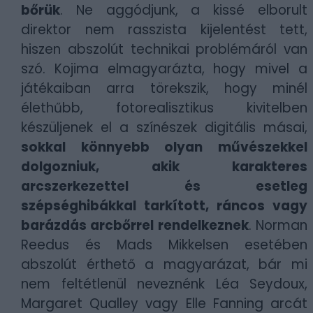
bőrük
. Ne aggódjunk, a kissé elborult
direktor nem rasszista kijelentést tett,
hiszen abszolút technikai problémáról van
szó. Kojima elmagyarázta, hogy mivel a
játékaiban arra törekszik, hogy minél
élethűbb, fotorealisztikus kivitelben
készüljenek el a színészek digitális másai,
sokkal könnyebb olyan művészekkel
dolgozniuk, akik karakteres
arcszerkezettel és esetleg
szépséghibákkal tarkított, ráncos vagy
barázdás arcbőrrel rendelkeznek
. Norman
Reedus és Mads Mikkelsen esetében
abszolút érthető a magyarázat, bár mi
nem feltétlenül neveznénk Léa Seydoux,
Margaret Qualley vagy Elle Fanning arcát