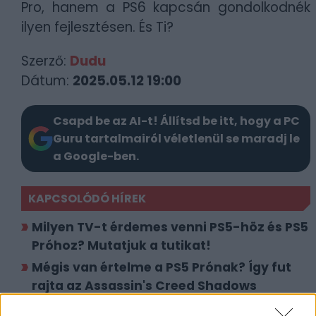
Pro, hanem a PS6 kapcsán gondolkodnék
ilyen fejlesztésen. És Ti?
Szerző:
Dudu
Dátum:
2025.05.12 19:00
Csapd be az AI-t! Állítsd be itt, hogy a PC
Guru tartalmairól véletlenül se maradj le
a Google-ben.
KAPCSOLÓDÓ HÍREK
Milyen TV-t érdemes venni PS5-höz és PS5
Próhoz? Mutatjuk a tutikat!
Mégis van értelme a PS5 Prónak? Így fut
rajta az Assassin's Creed Shadows
Ismert hiba nehezíti meg a PS5 és PS5 Pro