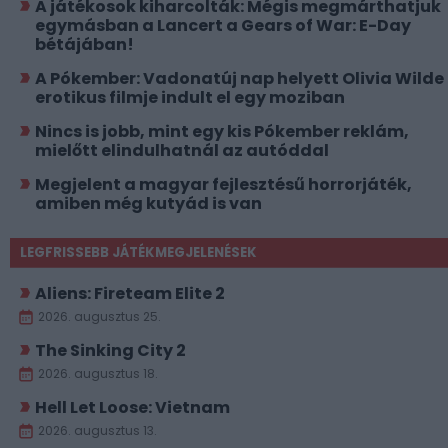
A játékosok kiharcolták: Mégis megmárthatjuk
egymásban a Lancert a Gears of War: E-Day
bétájában!
A Pókember: Vadonatúj nap helyett Olivia Wilde
erotikus filmje indult el egy moziban
Nincs is jobb, mint egy kis Pókember reklám,
mielőtt elindulhatnál az autóddal
Megjelent a magyar fejlesztésű horrorjáték,
amiben még kutyád is van
LEGFRISSEBB JÁTÉKMEGJELENÉSEK
Aliens: Fireteam Elite 2
2026. augusztus 25.
The Sinking City 2
2026. augusztus 18.
Hell Let Loose: Vietnam
2026. augusztus 13.