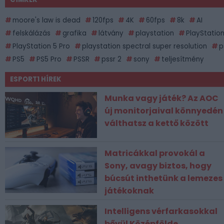
moore's law is dead
120fps
4K
60fps
8k
AI
felskálázás
grafika
látvány
playstation
PlayStation
PlayStation 5 Pro
playstation spectral super resolution
p
PS5
PS5 Pro
PSSR
pssr 2
sony
teljesítmény
ESPORT1 HÍREK
Munka vagy játék? Az AOC
új monitorjaival könnyedén
válthatsz a kettő között
Matricákkal provokál a
Sony, avagy biztos, hogy
búcsút inthetünk a lemezes
játékoknak
Intelligens vérfarkasokkal
bővül Középfölde