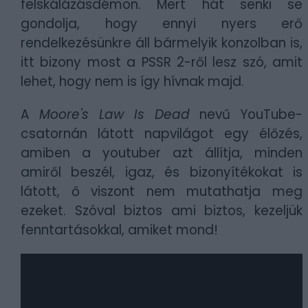
felskálázásdémon. Mert hát senki se
gondolja, hogy ennyi nyers erő
rendelkezésünkre áll bármelyik konzolban is,
itt bizony most a PSSR 2-ről lesz szó, amit
lehet, hogy nem is így hívnak majd.
A
Moore's Law Is Dead
nevű YouTube-
csatornán látott napvilágot egy élőzés,
amiben a youtuber azt állítja, minden
amiről beszél, igaz, és bizonyítékokat is
látott, ő viszont nem mutathatja meg
ezeket. Szóval biztos ami biztos, kezeljük
fenntartásokkal, amiket mond!