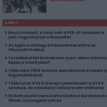
AJÁNLÓ
Nincs visszaút, a Sony már a PS5-ök dobozán is
jelzi, hogy kinyírja a lemezeket
Az Apple is rámegy a kávamentes életre az
iPhone 20 Prokkal
Torzsiékkal két bronzérmet nyert, akkor mire les
képes a Vitalityben?
Több mint 7000 forintot spórolhattok a Steam ú
ingyenjátékával
Több tucat GTA 6 szerepre jelentkezett a GTA 5
színésze, de a Rockstar válaszra sem méltatta
Eli Roth szerint nem ő tette tönkre a Borderlands
filmet, a Lionsgate volt az