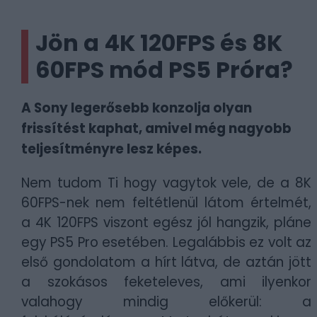
Jön a 4K 120FPS és 8K
60FPS mód PS5 Próra?
A Sony legerősebb konzolja olyan
frissítést kaphat, amivel még nagyobb
teljesítményre lesz képes.
Nem tudom Ti hogy vagytok vele, de a 8K
60FPS-nek nem feltétlenül látom értelmét,
a 4K 120FPS viszont egész jól hangzik, pláne
egy PS5 Pro esetében. Legalábbis ez volt az
első gondolatom a hírt látva, de aztán jött
a szokásos feketeleves, ami ilyenkor
valahogy mindig előkerül: a