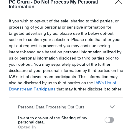
PC Gruru -
Do Not Process My Personal
tulajdonosok életét
Information
Alap PS5 vagy inkább PS5 Pro?
Összehasonlító VIDEÓN az Indy-játék
If you wish to opt-out of the sale, sharing to third parties, or
processing of your personal or sensitive information for
targeted advertising by us, please use the below opt-out
LEGFRISSEBB VIDEÓNK
section to confirm your selection. Please note that after your
opt-out request is processed you may continue seeing
interest-based ads based on personal information utilized by
us or personal information disclosed to third parties prior to
your opt-out. You may separately opt-out of the further
disclosure of your personal information by third parties on the
IAB’s list of downstream participants. This information may
also be disclosed by us to third parties on the
IAB’s List of
Downstream Participants
that may further disclose it to other
third parties.
Personal Data Processing Opt Outs
I want to opt-out of the Sharing of my
personal data.
Opted In