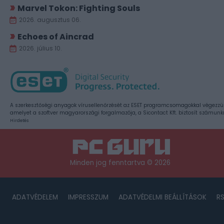
Marvel Tokon: Fighting Souls
2026. augusztus 06.
Echoes of Aincrad
2026. július 10.
A szerkesztőségi anyagok vírusellenőrzését az ESET programcsomagokkal végezzü
amelyet a szoftver magyarországi forgalmazója, a Sicontact Kft. biztosít számunk
Hirdetés
Minden jog fenntartva © 2026
ADATVÉDELEM
IMPRESSZUM
ADATVÉDELMI BEÁLLÍTÁSOK
R