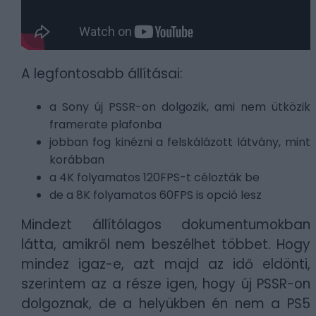
A legfontosabb állításai:
a Sony új PSSR-on dolgozik, ami nem ütközik
framerate plafonba
jobban fog kinézni a felskálázott látvány, mint
korábban
a 4K folyamatos 120FPS-t célozták be
de a 8K folyamatos 60FPS is opció lesz
Mindezt állítólagos dokumentumokban
látta, amikről nem beszélhet többet. Hogy
mindez igaz-e, azt majd az idő eldönti,
szerintem az a része igen, hogy új PSSR-on
dolgoznak, de a helyükben én nem a PS5