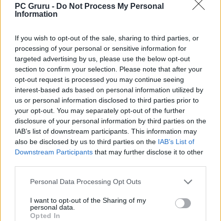
Ne számíts arra, hogy a PS6 nyitócíme lesz
PC Gruru -
Do Not Process My Personal
a The Last of Us: Part 3
Information
Kiszivárogtak a hordozható PS6
If you wish to opt-out of the sale, sharing to third parties, or
specifikációi – Ez lesz a Sony következő
processing of your personal or sensitive information for
nagy dobása?
targeted advertising by us, please use the below opt-out
section to confirm your selection. Please note that after your
opt-out request is processed you may continue seeing
LEGFRISSEBB VIDEÓNK
interest-based ads based on personal information utilized by
us or personal information disclosed to third parties prior to
your opt-out. You may separately opt-out of the further
disclosure of your personal information by third parties on the
IAB’s list of downstream participants. This information may
also be disclosed by us to third parties on the
IAB’s List of
Downstream Participants
that may further disclose it to other
third parties.
Personal Data Processing Opt Outs
I want to opt-out of the Sharing of my
personal data.
Opted In