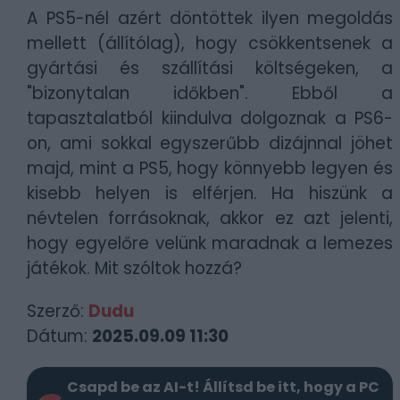
A PS5-nél azért döntöttek ilyen megoldás
mellett (állítólag), hogy csökkentsenek a
gyártási és szállítási költségeken, a
"bizonytalan időkben". Ebből a
tapasztalatból kiindulva dolgoznak a PS6-
on, ami sokkal egyszerűbb dizájnnal jöhet
majd, mint a PS5, hogy könnyebb legyen és
kisebb helyen is elférjen. Ha hiszünk a
névtelen forrásoknak, akkor ez azt jelenti,
hogy egyelőre velünk maradnak a lemezes
játékok. Mit szóltok hozzá?
Szerző:
Dudu
Dátum:
2025.09.09 11:30
Csapd be az AI-t! Állítsd be itt, hogy a PC