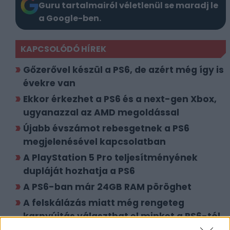
Guru tartalmairól véletlenül se maradj le
a Google-ben.
KAPCSOLÓDÓ HÍREK
Gőzerővel készül a PS6, de azért még így is
évekre van
Ekkor érkezhet a PS6 és a next-gen Xbox,
ugyanazzal az AMD megoldással
Újabb évszámot rebesgetnek a PS6
megjelenésével kapcsolatban
A PlayStation 5 Pro teljesítményének
dupláját hozhatja a PS6
A PS6-ban már 24GB RAM pöröghet
A felskálázás miatt még rengeteg
karnyújtás választhat el minket a PS6-tól