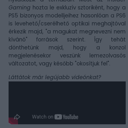
Gaming
hozta le exkluzív sztoriként, hogy a
PS5 bizonyos modelljeihez hasonlóan a PS6
is levehető/cserélhető optikai meghajtóval
érkezik majd, "a magukat megnevezni nem
kívánó" források szerint. Így tehát
dönthetünk majd, hogy a konzol
megjelenésekor veszünk lemezolvasós
változatot, vagy később "okosítjuk fel".
Láttátok már legújabb videónkat?