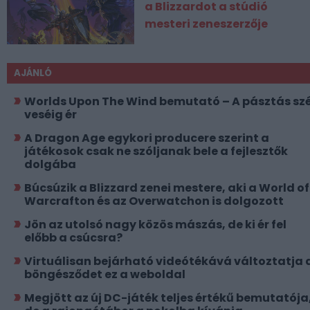
a Blizzardot a stúdió
mesteri zeneszerzője
AJÁNLÓ
Worlds Upon The Wind bemutató – A pásztás szé
veséig ér
A Dragon Age egykori producere szerint a
játékosok csak ne szóljanak bele a fejlesztők
dolgába
Búcsúzik a Blizzard zenei mestere, aki a World of
Warcrafton és az Overwatchon is dolgozott
Jön az utolsó nagy közös mászás, de ki ér fel
előbb a csúcsra?
Virtuálisan bejárható videótékává változtatja 
böngésződet ez a weboldal
Megjött az új DC-játék teljes értékű bemutatója