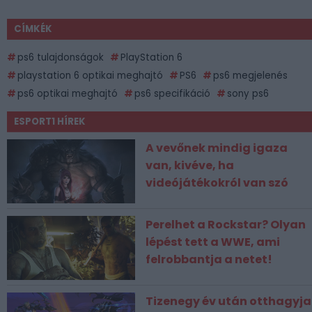
CÍMKÉK
ps6 tulajdonságok
PlayStation 6
playstation 6 optikai meghajtó
PS6
ps6 megjelenés
ps6 optikai meghajtó
ps6 specifikáció
sony ps6
ESPORT1 HÍREK
A vevőnek mindig igaza
van, kivéve, ha
videójátékokról van szó
Perelhet a Rockstar? Olyan
lépést tett a WWE, ami
felrobbantja a netet!
Tizenegy év után otthagyja