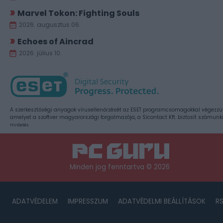
Marvel Tokon: Fighting Souls
2026. augusztus 06.
Echoes of Aincrad
2026. július 10.
A szerkesztőségi anyagok vírusellenőrzését az ESET programcsomagokkal végezzü
amelyet a szoftver magyarországi forgalmazója, a Sicontact Kft. biztosít számunk
Hirdetés
Minden jog fenntartva © 2026
ADATVÉDELEM
IMPRESSZUM
ADATVÉDELMI BEÁLLÍTÁSOK
R