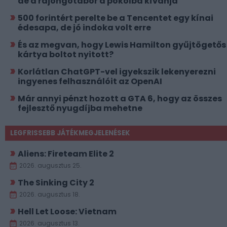
de a rajongótábor a pokolba kívánja
500 forintért perelte be a Tencentet egy kínai
édesapa, de jó indoka volt erre
És az megvan, hogy Lewis Hamilton gyűjtögetős
kártya boltot nyitott?
Korlátlan ChatGPT-vel igyekszik lekenyerezni
ingyenes felhasználóit az OpenAI
Már annyi pénzt hozott a GTA 6, hogy az összes
fejlesztő nyugdíjba mehetne
LEGFRISSEBB JÁTÉKMEGJELENÉSEK
Aliens: Fireteam Elite 2
2026. augusztus 25.
The Sinking City 2
2026. augusztus 18.
Hell Let Loose: Vietnam
2026. augusztus 13.