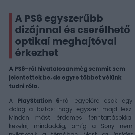
A PS6 egyszerűbb
dizájnnal és cserélhető
optikai meghajtóval
érkezhet
A PS6-ról hivatalosan még semmit sem
jelentettek be, de egyre többet vélünk
tudni róla.
A
PlayStation 6
-ról egyelőre csak egy
dolog a biztos: hogy egyszer majd lesz.
Minden mást érdemes fenntartásokkal
kezelni, mindaddig, amíg a Sony nem
nyilatkozik a témában. Most az
Insider