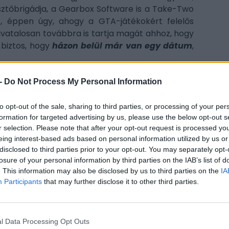
esztőbrigádja, a Gearbox Software is a Take-Two
t, éppen úgy, ahogy a GTA-játékokért felelős
ivatalosan továbbra is tartja magát ahhoz, hogy
 biztos, hogy
házon belül már van egy dátum
,
ne némi taktikázás a dátumokkal, arra azonban,
-
Do Not Process My Personal Information
ák volna előre a Borderlands 4 megjelenését,
gújabb X-posztja.
"Az, hogy a Borderlands 4-et
to opt-out of the sale, sharing to third parties, or processing of your per
CÍM
n annak az eredménye, hogy teljes mértékig
formation for targeted advertising by us, please use the below opt-out s
tés menetében - ezt a maradék teendők és a
r selection. Please note that after your opt-out request is processed y
Pla
eing interest-based ads based on personal information utilized by us or
ége és tempója támasztja alá. Az előrehozás
Gea
disclosed to third parties prior to your opt-out. You may separately opt-
solta az, hogy más termékeknek mi a vélt vagy
losure of your personal information by third parties on the IAB’s list of
gra
te ki a Gearbox-elnök.
. This information may also be disclosed by us to third parties on the
IA
meg
Participants
that may further disclose it to other third parties.
 the result of confidence in the game and
roc
tual tasks and bug find/fix rates. Our decision
ESP
ct’s actual or theoretical launch date.
l Data Processing Opt Outs