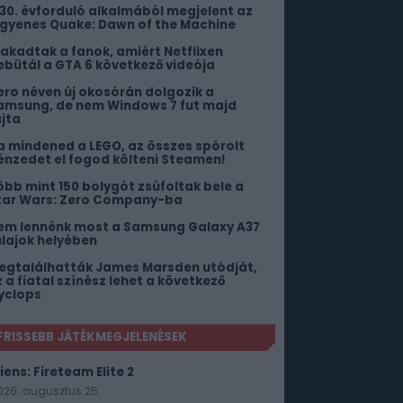
 30. évforduló alkalmából megjelent az
ngyenes Quake: Dawn of the Machine
iakadtak a fanok, amiért Netflixen
ebütál a GTA 6 következő videója
ero néven új okosórán dolgozik a
amsung, de nem Windows 7 fut majd
ajta
a mindened a LEGO, az összes spórolt
énzedet el fogod költeni Steamen!
öbb mint 150 bolygót zsúfoltak bele a
tar Wars: Zero Company-ba
em lennénk most a Samsung Galaxy A37
ulajok helyében
egtalálhatták James Marsden utódját,
z a fiatal színész lehet a következő
yclops
FRISSEBB JÁTÉKMEGJELENÉSEK
iens: Fireteam Elite 2
026. augusztus 25.