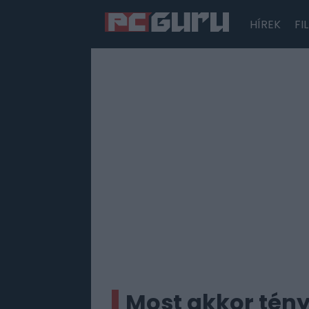
HÍREK
FI
Hírek
Film
Sorozatok
Játékok
Tesztek
Most akkor tény