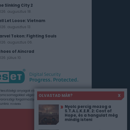
he Sinking City 2
026. augusztus 18.
ell Let Loose: Vietnam
026. augusztus 13.
arvel Tokon: Fighting Souls
026. augusztus 06.
choes of Aincrad
26. július 10.
rkesztőségi anyagok vírusellenőrzését az ESET
OLVASTAD MÁR?
X
amcsomagokkal végezzük, amelyet a szoftver
rországi forgalmazója, a Sicontact Kft. biztosít
unkra.
Hirdetés
Nyolc percig mozog a
S.T.A.L.K.E.R. 2: Cost of
Hope, és a hangulat még
mindig isteni