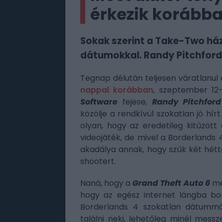
érkezik korábba
Sokak szerint a Take-Two há
dátumokkal. Randy Pitchford 
Tegnap délután teljesen váratlanul 
nappal korábban
, szeptember 12
Software
fejese,
Randy Pitchford
közölje a rendkívül szokatlan jó hír
olyan, hogy az eredetileg kitűzöt
videojáték, de mivel a Borderlands
akadálya annak, hogy szűk két hét
shootert.
Naná, hogy a
Grand Theft Auto 6
me
hogy az egész internet lángba bor
Borderlands 4 szokatlan dátummód
találni neki, lehetőleg minél messz