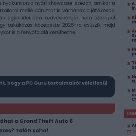
an nyakunkon a nyári showcase-szezon, amikor a
A
i
trailerei mellé dátumot is várnának a játékosok.
mán egyik idei cím kedvcsinálóján sem szerepel
K
d
y taktikázás közepette 2026-ra csúszik majd
A
kor is a fenyőfa alá kerülhetne.
S
r
H
p
T
S
N
t
itt, hogy a PC Guru tartalmairól véletlenül
M
e
C
LEG
dhat a Grand Theft Auto 6
Al
zetes? Talán soha!
2