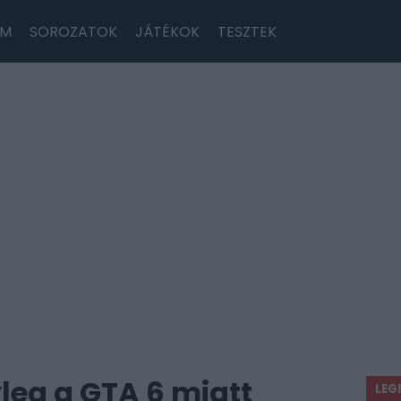
LM
SOROZATOK
JÁTÉKOK
TESZTEK
leg a GTA 6 miatt
LEG