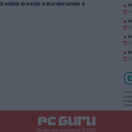
 előbb érkezik a Borderlands 4
T
2
H
2
M
2
E
20
A sze
progr
magya
szám
Minden jog fenntartva © 2026