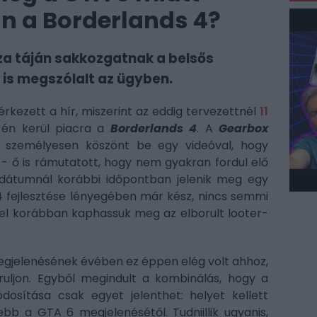
n a Borderlands 4?
za táján sakkozgatnak a belsős
is megszólalt az ügyben.
érkezett a hír, miszerint az eddig tervezettnél
11
-én kerül piacra a
Borderlands 4
. A
Gearbox
személyesen köszönt be egy videóval, hogy
t - ő is rámutatott, hogy nem gyakran fordul elő
t dátumnál korábbi időpontban jelenik meg egy
 4 fejlesztése lényegében már kész, nincs semmi
tel korábban kaphassuk meg az elborult looter-
gjelenésének évében ez éppen elég volt ahhoz,
uljon. Egyből megindult a kombinálás, hogy a
osítása csak egyet jelenthet: helyet kellett
ebb a GTA 6 megjelenésétől. Tudniillik ugyanis,