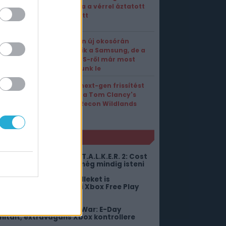
figurája a vérrel áztatott
Nikki lett
Teljesen új okosórán
dolgozik a Samsung, de a
Wear OS-ről már most
mondjunk le
Végre next-gen frissítést
kapott a Tom Clancy's
Ghost Recon Wildlands
NLÓ
yolc percig mozog a S.T.A.L.K.E.R. 2: Cost
f Hope, és a hangulat még mindig isteni
ornatermeket és kartelleket is
eltakaríthatsz az e heti Xbox Free Play
aysben
iszivárgott a Gears of War: E-Day
imitált, extravagáns Xbox kontrollere