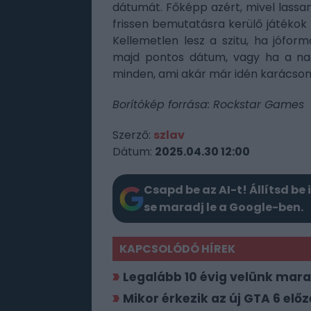
dátumát. Főképp azért, mivel lass
frissen bemutatásra kerülő játékok 
Kellemetlen lesz a szitu, ha jófor
majd pontos dátum, vagy ha a nag
minden, ami akár már idén karácsony
Borítókép forrása: Rockstar Games
Szerző:
szlav
Dátum:
2025.04.30 12:00
Csapd be az AI-t! Állítsd be 
se maradj le a Google-ben.
KAPCSOLÓDÓ HÍREK
Legalább 10 évig velünk mara
Mikor érkezik az új GTA 6 elő