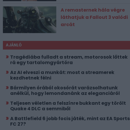
A remasternek hála végre
láthatjuk a Fallout 3 valódi
arcát
AJÁNLÓ
Tragédiába fulladt a stream, motorosok lőttek
rá egy tartalomgyártóra
Az AI elveszi a munkát: most a streamerek
kezdhetnek félni
Bármilyen órából okosórát varázsolhatunk
anélkül, hogy lemondanánk az eleganciáról
Teljesen véletlen a felszínre bukkant egy törölt
Quake 4 DLC a semmiből
A Battlefield 6 jobb focis játék, mint az EA Sports
FC 27?