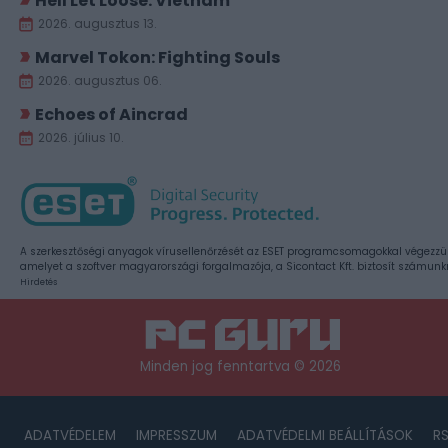
Hell Let Loose: Vietnam
2026. augusztus 13.
Marvel Tokon: Fighting Souls
2026. augusztus 06.
Echoes of Aincrad
2026. július 10.
A szerkesztőségi anyagok vírusellenőrzését az ESET programcsomagokkal végezzü
amelyet a szoftver magyarországi forgalmazója, a Sicontact Kft. biztosít számunk
Hirdetés
Minden jog fenntartva © 2026
ADATVÉDELEM
IMPRESSZUM
ADATVÉDELMI BEÁLLÍTÁSOK
R