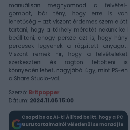
manuálisan megnyomnod a felvétel-
gombot, bár tény, hogy erre is van
lehetőség – azt viszont érdemes szem előtt
tartani, hogy a tárhely méretét nekünk kell
beállítani, ahogy persze azt is, hogy hány
percesek legyenek a rögzített anyagot.
Viszont remek hír, hogy a felvételeket
szerkeszteni és rögtön feltölteni is
könnyedén lehet, nagyjából úgy, mint PS-en
a Share Studio-val.
Szerző:
Britpopper
Dátum:
2024.11.06 15:00
Csapd be az AI-t! Állítsd be itt, hogy a PC
Guru tartalmairól véletlenül se maradj le