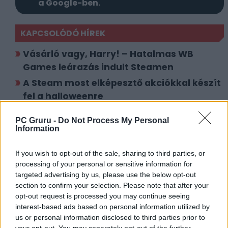
a Google-ben.
KAPCSOLÓDÓ HÍREK
Vásárló vagy, Harry! – Hatalmas WB
Games leárazás indult Steamen
A Steam most elképesztő akciókkal készít
fel a halloweenre
PC Gruru -
Do Not Process My Personal
LEGFRISSEBB VIDEÓNK
Information
If you wish to opt-out of the sale, sharing to third parties, or
processing of your personal or sensitive information for
targeted advertising by us, please use the below opt-out
section to confirm your selection. Please note that after your
opt-out request is processed you may continue seeing
interest-based ads based on personal information utilized by
us or personal information disclosed to third parties prior to