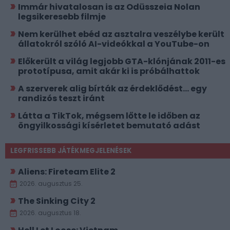
Immár hivatalosan is az Odüsszeia Nolan
legsikeresebb filmje
Nem kerülhet ebéd az asztalra veszélybe került
állatokról szóló AI-videókkal a YouTube-on
Előkerült a világ legjobb GTA-klónjának 2011-es
prototípusa, amit akár ki is próbálhattok
A szerverek alig bírták az érdeklődést... egy
randizós teszt iránt
Látta a TikTok, mégsem lőtte le időben az
öngyilkossági kísérletet bemutató adást
LEGFRISSEBB JÁTÉKMEGJELENÉSEK
Aliens: Fireteam Elite 2
2026. augusztus 25.
The Sinking City 2
2026. augusztus 18.