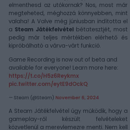
elmenthesd az utókornak? Nos, most már
megteheted, méghozzá könnyebben, mint
valaha! A Valve még júniusban indította el
a
Steam Játékfelvétel
bétatesztjét, most
pedig már teljes mértékben elérhető és
kipróbálható a várva-várt funkció.
Game Recording is now out of beta and
available for everyone! Learn more here:
https://t.co/H5z6Reykmx
pic.twitter.com/eytE9dOckQ
— Steam (@Steam)
November 6, 2024
A Steam Játékfelvétel úgy működik, hogy a
gameplay-ről készült felvételeket
közvetlenül a merevlemezre menti. Nem kell