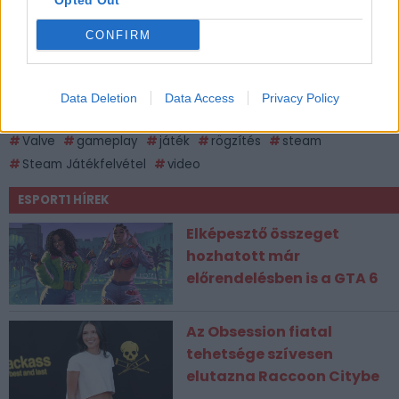
Opted Out
CONFIRM
Data Deletion
Data Access
Privacy Policy
CÍMKÉK
Valve
gameplay
játék
rögzítés
steam
Steam Játékfelvétel
video
ESPORT1 HÍREK
Elképesztő összeget
hozhatott már
előrendelésben is a GTA 6
Az Obsession fiatal
tehetsége szívesen
elutazna Raccoon Citybe