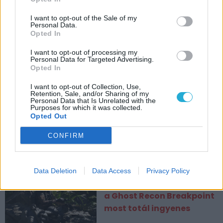
I want to opt-out of the Sale of my
Personal Data.
Opted In
I want to opt-out of processing my
Personal Data for Targeted Advertising.
Opted In
CÍMKÉK
I want to opt-out of Collection, Use,
Retention, Sale, and/or Sharing of my
Personal Data that Is Unrelated with the
ESPORT1 HÍREK
Purposes for which it was collected.
Opted Out
Nem biztos, hogy ettől
CONFIRM
fogsz felsikítani: ilyen lett
az új Insidious-film
popcornvödre
Data Deletion
Data Access
Privacy Policy
A Ghost Recon Wildlands és
a Ghost Recon Breakpoint
most totál ingyenes