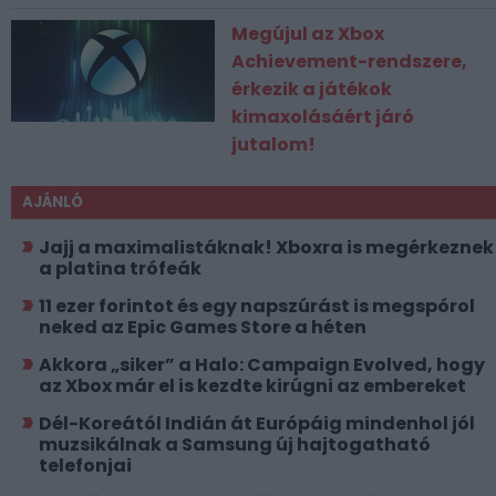
Megújul az Xbox
Achievement-rendszere,
érkezik a játékok
kimaxolásáért járó
jutalom!
AJÁNLÓ
Jajj a maximalistáknak! Xboxra is megérkeznek
a platina trófeák
11 ezer forintot és egy napszúrást is megspórol
neked az Epic Games Store a héten
Akkora „siker” a Halo: Campaign Evolved, hogy
az Xbox már el is kezdte kirúgni az embereket
Dél-Koreától Indián át Európáig mindenhol jól
muzsikálnak a Samsung új hajtogatható
telefonjai