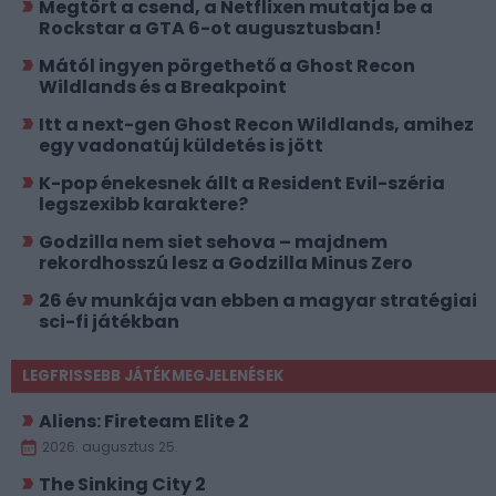
Megtört a csend, a Netflixen mutatja be a
Rockstar a GTA 6-ot augusztusban!
Mától ingyen pörgethető a Ghost Recon
Wildlands és a Breakpoint
Itt a next-gen Ghost Recon Wildlands, amihez
egy vadonatúj küldetés is jött
K-pop énekesnek állt a Resident Evil-széria
legszexibb karaktere?
Godzilla nem siet sehova – majdnem
rekordhosszú lesz a Godzilla Minus Zero
26 év munkája van ebben a magyar stratégiai
sci-fi játékban
LEGFRISSEBB JÁTÉKMEGJELENÉSEK
Aliens: Fireteam Elite 2
2026. augusztus 25.
The Sinking City 2