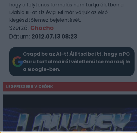
hogy a folytonos farmolás nem tartja életben a
Diablo III-at tíz évig. Mi már várjuk az első
kiegészítőlemez bejelentését.
Szerző:
Chocho
Dátum:
2012.07.13 08:23
Csapd be az AI-t! Állítsd be itt, hogy a PC
Guru tartalmairól véletlenül se maradj le
a Google-ben.
LEGFRISSEBB VIDEÓNK