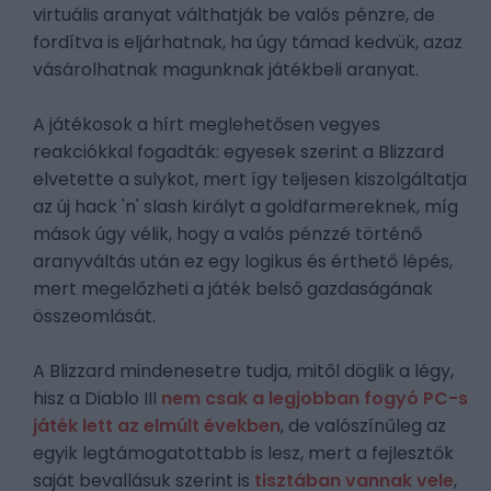
virtuális aranyat válthatják be valós pénzre, de
fordítva is eljárhatnak, ha úgy támad kedvük, azaz
vásárolhatnak magunknak játékbeli aranyat.
A játékosok a hírt meglehetősen vegyes
reakciókkal fogadták: egyesek szerint a Blizzard
elvetette a sulykot, mert így teljesen kiszolgáltatja
az új hack 'n' slash királyt a goldfarmereknek, míg
mások úgy vélik, hogy a valós pénzzé történő
aranyváltás után ez egy logikus és érthető lépés,
mert megelőzheti a játék belső gazdaságának
összeomlását.
A Blizzard mindenesetre tudja, mitől döglik a légy,
hisz a Diablo III
nem csak a legjobban fogyó PC-s
játék lett az elmúlt években
, de valószínűleg az
egyik legtámogatottabb is lesz, mert a fejlesztők
saját bevallásuk szerint is
tisztában vannak vele
,