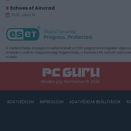
Echoes of Aincrad
2026. július 10.
A szerkesztőségi anyagok vírusellenőrzését az ESET programcsomagokkal végezzü
amelyet a szoftver magyarországi forgalmazója, a Sicontact Kft. biztosít számunk
Hirdetés
Minden jog fenntartva © 2026
ADATVÉDELEM
IMPRESSZUM
ADATVÉDELMI BEÁLLÍTÁSOK
R