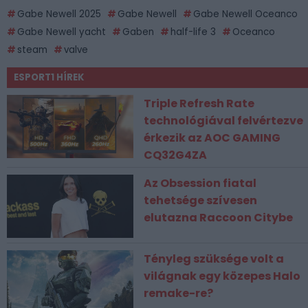
Gabe Newell 2025
Gabe Newell
Gabe Newell Oceanco
Gabe Newell yacht
Gaben
half-life 3
Oceanco
steam
valve
ESPORT1 HÍREK
Triple Refresh Rate
technológiával felvértezve
érkezik az AOC GAMING
CQ32G4ZA
Az Obsession fiatal
tehetsége szívesen
elutazna Raccoon Citybe
Tényleg szüksége volt a
világnak egy közepes Halo
remake-re?