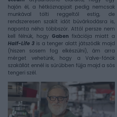
hajón él, a hétköznapjait pedig nemcsak
munkával tölti reggeltől estig, de
rendszeresen szakít időt búvárkodásra is,
naponta néha többször. Attól persze nem
kell félnük, hogy
Gaben
fixációja miatt a
Half-Life 3
is a tenger alatt játszódik majd
(hiszen sosem fog elkészülni), ám arra
mérget vehetünk, hogy a Valve-főnök
szakállát ennél is sűrűbben fújja majd a sós
tengeri szél.