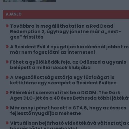
AJÁNLÓ
Továbbra is megállíthatatlan a Red Dead
Redemption 2, úgyhogy jöhetne már a „next-
gen” frissítés
A Resident Evil 4 nyugdíjas kiadásánál jobbat 
már nem fogsz látni az interneten!
Főhet a gyűlölködők feje, az Odüsszeia ugyanis
belépett a milliárdosok klubjába
A Megszállottság sztárja egy fűzfaágat is
kettétörne egy szerepért a Resident Evilben
Fillérekért szerezhetitek be a DOOM: The Dark
Ages DLC-jét és a 40 éves Bethesda többi játéká
Már annyi pénzt hozott a GTA 6, hogy az összes
fejlesztő nyugdíjba mehetne
Virtuálisan bejárható videótékává változtatja 
böngésződet ez a weboldal