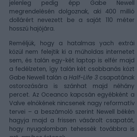
jelenleg pedig épp Gabe Newell
megrendelésén dolgoznak, aki 400 millió
dollárért nevezett be a saját 110 méter
hosszú hajójára.
Reméljük, hogy a hatalmas yach extrái
közül nem felejtik ki a műholdas internetet
sem, és talán egy-két laptop is elfér majd
a fedélzeten, így talán két csobbanás közt
Gabe Newell talán a
Half-Life 3
csapatának
ostorozására is szánhat majd néhány
percet. Az Oceanco kapcsán egyébként a
Valve elnökének nincsenek nagy reformatív
tervei – a beszámoló szerint Newell békén
hagyja majd a frissen vásárolt csapatát,
hogy nyugalomban tehessék továbbra is