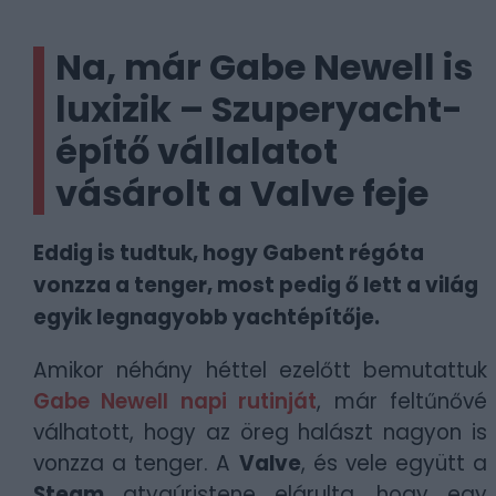
Na, már Gabe Newell is
luxizik – Szuperyacht-
építő vállalatot
vásárolt a Valve feje
Eddig is tudtuk, hogy Gabent régóta
vonzza a tenger, most pedig ő lett a világ
egyik legnagyobb yachtépítője.
Amikor néhány héttel ezelőtt bemutattuk
Gabe Newell napi rutinját
, már feltűnővé
válhatott, hogy az öreg halászt nagyon is
vonzza a tenger. A
Valve
, és vele együtt a
Steam
atyaúristene elárulta, hogy egy