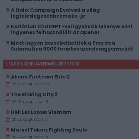
A Halo: Campaign Evolved a világ
legfeleslegesebb remake-je
Korlátlan ChatGPT-vel igyekszik lekenyerezni
ingyenes felhasználóit az OpenAI
Most ingyen bezsebelhetitek a Prey és a
Subnautica 9000 forintos szerelemgyermekét
LEGFRISSEBB JÁTÉKMEGJELENÉSEK
Aliens: Fireteam Elite 2
2026. augusztus 25.
The Sinking City 2
2026. augusztus 18.
Hell Let Loose: Vietnam
2026. augusztus 13.
Marvel Tokon: Fighting Souls
2026. augusztus 06.