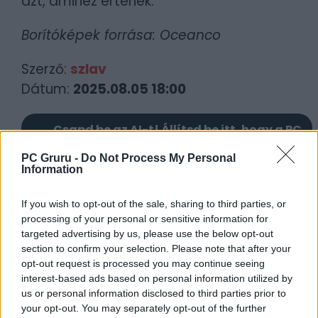
azt, amihez értenek.
Borítóképek forrása: Oceanco
Szerző:
szlav
Dátum:
2025.08.05 18:00
Csapd be az AI-t! Állítsd be itt, hogy a PC
Guru tartalmairól véletlenül se maradj le
PC Gruru -
Do Not Process My Personal
a Google-ben.
Information
If you wish to opt-out of the sale, sharing to third parties, or
KAPCSOLÓDÓ HÍREK
processing of your personal or sensitive information for
targeted advertising by us, please use the below opt-out
Digitális arcképcsarnok: Gabe Newell – Aki
section to confirm your selection. Please note that after your
a videójátékok miatt hagyta ott a
opt-out request is processed you may continue seeing
Microsoftot
interest-based ads based on personal information utilized by
A Portal 2 legsötétebb titkai, és Gabe
us or personal information disclosed to third parties prior to
your opt-out. You may separately opt-out of the further
Newell 2011-es szavai magyarul