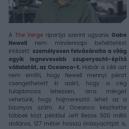
A
The Verge
riportja szerint ugyanis
Gabe
Newell
nem mindennapi befektetést
intézett:
személyesen felvásárolta a világ
egyik legnevesebb szuperyacht-építő
vállalatát, az Oceanco-t.
Habár a cikk azt
nem említi, hogy Newell mennyi pénzt
csengethetett ki azért, hogy a cég
tulajdonosa lehessen, arra mérget
vehetünk, hogy hajmeresztő lehet az a
bizonyos szám. Az Oceanco készítette
többek közt például Jeff Bezos 500 millió
dolláros, 127 méter hosszú óriásyachtját is,