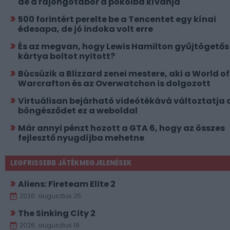
de a rajongótábor a pokolba kívánja
500 forintért perelte be a Tencentet egy kínai
édesapa, de jó indoka volt erre
És az megvan, hogy Lewis Hamilton gyűjtögetős
kártya boltot nyitott?
Búcsúzik a Blizzard zenei mestere, aki a World of
Warcrafton és az Overwatchon is dolgozott
Virtuálisan bejárható videótékává változtatja 
böngésződet ez a weboldal
Már annyi pénzt hozott a GTA 6, hogy az összes
fejlesztő nyugdíjba mehetne
LEGFRISSEBB JÁTÉKMEGJELENÉSEK
Aliens: Fireteam Elite 2
2026. augusztus 25.
The Sinking City 2
2026. augusztus 18.