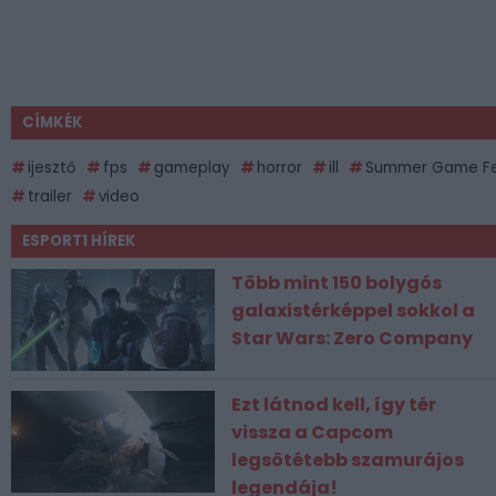
CÍMKÉK
ijesztő
fps
gameplay
horror
ill
Summer Game F
trailer
video
ESPORT1 HÍREK
Több mint 150 bolygós
galaxistérképpel sokkol a
Star Wars: Zero Company
Ezt látnod kell, így tér
vissza a Capcom
legsötétebb szamurájos
legendája!