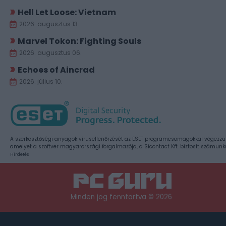
Hell Let Loose: Vietnam
2026. augusztus 13.
Marvel Tokon: Fighting Souls
2026. augusztus 06.
Echoes of Aincrad
2026. július 10.
A szerkesztőségi anyagok vírusellenőrzését az ESET programcsomagokkal végezzü
amelyet a szoftver magyarországi forgalmazója, a Sicontact Kft. biztosít számunk
Hirdetés
Minden jog fenntartva © 2026