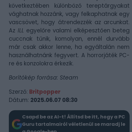
következtében különböző tereptárgyakat
vághatnak hozzánk, vagy felkaphatnak egy
vascsövet, hogy átrendezzék az arcunkat.
Az
ILL
egyelőre valami elképesztően beteg
cuccnak tűnik, komolyan, ennél durvább
már csak akkor lenne, ha egyáltalán nem
használhatnánk fegyvert. A horrorjáték PC-
re és konzolokra érkezik.
Borítókép forrása: Steam
Szerző:
Britpopper
Dátum:
2025.06.07 08:30
Csapd be az AI-t! Állítsd be itt, hogy a PC
Guru tartalmairól véletlenül se maradj le
a Google-ben.