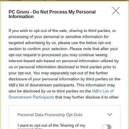
PC Gruru -
Do Not Process My Personal
KAPCSOLÓDÓ HÍREK
Information
Bemutatkozott a Resident Evil Requiem,
If you wish to opt-out of the sale, sharing to third parties, or
amiben vadonatúj főszereplőt kapunk
processing of your personal or sensitive information for
targeted advertising by us, please use the below opt-out
Enzo a bűn útjára lép a Mafia: The Old
section to confirm your selection. Please note that after your
Country sztorielőzetesében
opt-out request is processed you may continue seeing
interest-based ads based on personal information utilized by
us or personal information disclosed to third parties prior to
LEGFRISSEBB VIDEÓNK
your opt-out. You may separately opt-out of the further
disclosure of your personal information by third parties on the
IAB’s list of downstream participants. This information may
also be disclosed by us to third parties on the
IAB’s List of
Downstream Participants
that may further disclose it to other
third parties.
Personal Data Processing Opt Outs
I want to opt-out of the Sharing of my