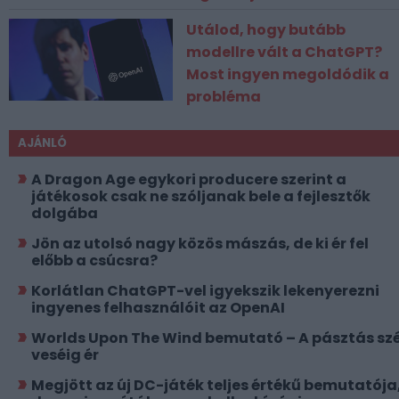
Utálod, hogy butább
modellre vált a ChatGPT?
Most ingyen megoldódik a
probléma
AJÁNLÓ
A Dragon Age egykori producere szerint a
játékosok csak ne szóljanak bele a fejlesztők
dolgába
Jön az utolsó nagy közös mászás, de ki ér fel
előbb a csúcsra?
Korlátlan ChatGPT-vel igyekszik lekenyerezni
ingyenes felhasználóit az OpenAI
Worlds Upon The Wind bemutató – A pásztás szé
veséig ér
Megjött az új DC-játék teljes értékű bemutatója