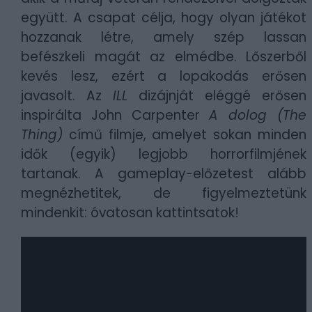
együtt. A csapat célja, hogy olyan játékot
hozzanak létre, amely szép lassan
befészkeli magát az elmédbe. Lőszerből
kevés lesz, ezért a lopakodás erősen
javasolt. Az
ILL
dizájnját eléggé erősen
inspirálta John Carpenter
A dolog (The
Thing)
című filmje, amelyet sokan minden
idők (egyik) legjobb horrorfilmjének
tartanak. A gameplay-előzetest alább
megnézhetitek, de figyelmeztetünk
mindenkit: óvatosan kattintsatok!