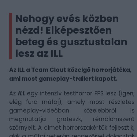
Nehogy evés közben
nézd! Elképesztően
beteg és gusztustalan
lesz az ILL
Az ILL a Team Clout közelgő horrorjátéka,
ami most gameplay-trailert kapott.
Az
ILL
egy intenzív testhorror FPS lesz (igen,
elég fura műfaj), amely most részletes
gameplay-videóban közelebbről is
megmutatja groteszk, rémálomszerű
szörnyeit. A címet horrorszakértők fejlesztik,
akik a műfaj veterán rendezőivel dolgoztak