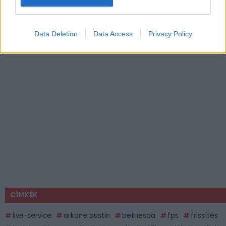
Data Deletion
Data Access
Privacy Policy
CÍMKÉK
live-service
arkane austin
bethesda
fps
frissítés