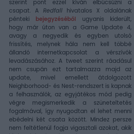
szerint pont ezzel kíván elbúcsúzni a
csapat. A
Redfall
hivatalos X oldalának
pénteki
bejegyzéséből
ugyanis kiderült,
hogy már úton van a
Game Update 4,
avagy a negyedik és egyben utolsó
frissítés, melynek hála nem kell többé
állandó internetkapcsolat a vérszívók
levadászásához. A tweet szerint ráadásul
nem csupán ezt tartalmazza majd az
update, mivel emellett átdolgozott
Neighborhood- és Nest-rendszert is kapnak
a felhasználók, az egyjátékos mód pedig
végre megismerkedik a szüneteltetés
fogalmával, így nyugodtan el lehet menni
ebédelni két csata között. Mindez persze
nem feltétlenül fogja vigasztali azokat, akik