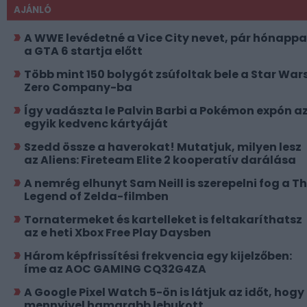
AJÁNLÓ
A WWE levédetné a Vice City nevet, pár hónappa
a GTA 6 startja előtt
Több mint 150 bolygót zsúfoltak bele a Star Wars
Zero Company-ba
Így vadászta le Palvin Barbi a Pokémon expón a
egyik kedvenc kártyáját
Szedd össze a haverokat! Mutatjuk, milyen lesz
az Aliens: Fireteam Elite 2 kooperatív darálása
A nemrég elhunyt Sam Neill is szerepelni fog a T
Legend of Zelda-filmben
Tornatermeket és kartelleket is feltakaríthatsz
az e heti Xbox Free Play Daysben
Három képfrissítési frekvencia egy kijelzőben:
íme az AOC GAMING CQ32G4ZA
A Google Pixel Watch 5-ön is látjuk az időt, hogy
mennyivel hamarabb lebukott