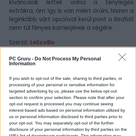
kíváncsiak lettek volna a tényleges
extrákra, ám így is van miért örülni, hiszen a
leginkább várt opcióval kerül pont a
Redfall
nem túl fényes karrierjének a végére.
Szerző:
LeEcoBo
Dátum:
2024.05.19 12:00
PC Gruru -
Do Not Process My Personal
Information
Csapd be az AI-t! Állítsd be itt, hogy a PC
Guru tartalmairól véletlenül se maradj le
If you wish to opt-out of the sale, sharing to third parties, or
a Google-ben.
processing of your personal or sensitive information for
targeted advertising by us, please use the below opt-out
section to confirm your selection. Please note that after your
KAPCSOLÓDÓ HÍREK
opt-out request is processed you may continue seeing
interest-based ads based on personal information utilized by
Lehúzza a rolót a Redfall és a The Evil
us or personal information disclosed to third parties prior to
Within mögött álló stúdió is
your opt-out. You may separately opt-out of the further
disclosure of your personal information by third parties on the
Ebben a hónapban futott volna be a
IAB’s list of downstream participants. This information may