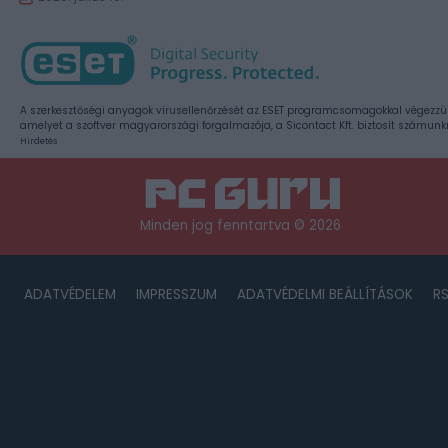
A szerkesztőségi anyagok vírusellenőrzését az ESET programcsomagokkal végezzü
amelyet a szoftver magyarországi forgalmazója, a Sicontact Kft. biztosít számunk
Hirdetés
Minden jog fenntartva © 2026
ADATVÉDELEM
IMPRESSZUM
ADATVÉDELMI BEÁLLÍTÁSOK
R