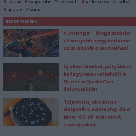
javítás
kooperatív
microsoft
offline mód
redfall
update
vámpír
ESPORT1 HÍREK
A Stranger Things sztárja
után újabb nagy kedvenc
csatlakozik a Marvelhez!
Új ellenfelekkel, pályákkal
és fegyverekkel bővült a
Quake a QuakeCon
évfordulóján
Teljesen új okosórán
dolgozik a Samsung, de a
Wear OS-ről már most
mondjunk le