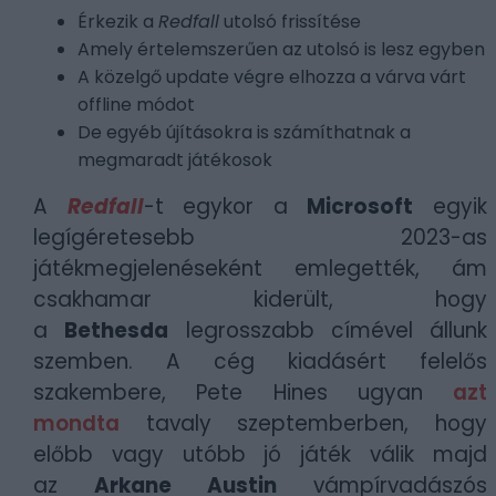
Érkezik a
Redfall
utolsó frissítése
Amely értelemszerűen az utolsó is lesz egyben
A közelgő update végre elhozza a várva várt
offline módot
De egyéb újításokra is számíthatnak a
megmaradt játékosok
A
Redfall
-t egykor a
Microsoft
egyik
legígéretesebb 2023-as
játékmegjelenéseként emlegették, ám
csakhamar kiderült, hogy
a
Bethesda
legrosszabb címével állunk
szemben. A cég kiadásért felelős
szakembere, Pete Hines ugyan
azt
mondta
tavaly szeptemberben, hogy
előbb vagy utóbb jó játék válik majd
az
Arkane Austin
vámpírvadászós