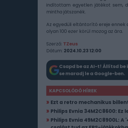
indítottam egyetlen játékot sem, 
mintha játszanék.
Az egyedüli eltántorító ereje ennek 
olyan 100 ezer körül mozog az ára.
Szerző:
TZeus
Dátum:
2024.10.23 12:00
Csapd be az AI-t! Állítsd be 
se maradj le a Google-ben.
KAPCSOLÓDÓ HÍREK
Ezt a retro mechanikus bille
Philips Evnia 34M2C8600: Ez 
Philips Evnia 49M2C8900L: A 
csalást tud az FPS-játékokb