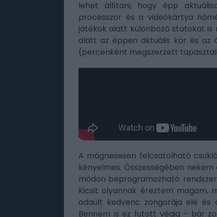
lehet állítani, hogy épp aktuál
processzor és a videókártya hőmér
játékok alatt különböző statokat is
alatt az éppen aktuális kör és az
(percenként megszerzett tapasztal
A mágnesesen felcsatolható csukló
kényelmes. Összességében nekem ór
módon beprogramozható rendszere
Kicsit olyannak éreztem magam, mi
odaült kedvenc zongorája elé és á
Bennem is ez futott végig – bár z