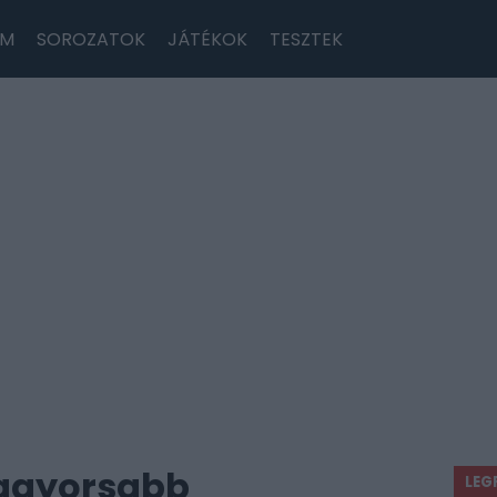
LM
SOROZATOK
JÁTÉKOK
TESZTEK
eggyorsabb
LEG