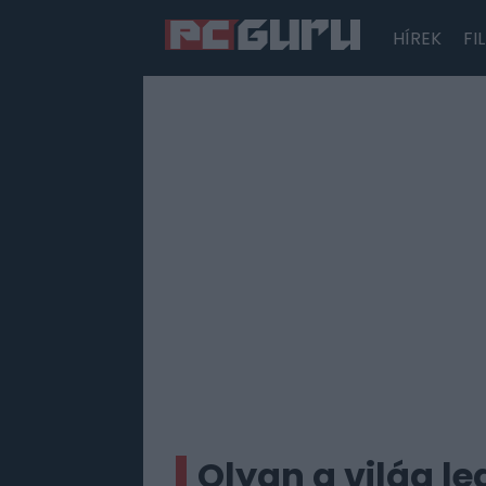
HÍREK
FI
Hírek
Film
Sorozatok
Játékok
Tesztek
Olyan a világ l