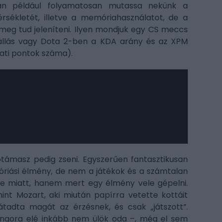
isan például folyamatosan mutassa nekünk a
sékletét, illetve a memóriahasználatot, de a
 meg tud jeleníteni. Ilyen mondjuk egy CS meccs
 állás vagy Dota 2-ben a KDA arány és az XPM
ati pontok száma).
támasz pedig zseni. Egyszerűen fantasztikusan
iási élmény, de nem a játékok és a számtalan
 miatt, hanem mert egy élmény vele gépelni.
nt Mozart, aki miután papírra vetette kottáit
tadta magát az érzésnek, és csak „játszott”.
ongora elé inkább nem ülök oda –, még el sem