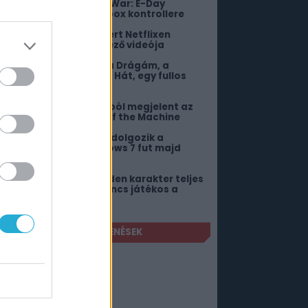
iszivárgott a Gears of War: E-Day
imitált, extravagáns Xbox kontrollere
iakadtak a fanok, amiért Netflixen
ebütál a GTA 6 következő videója
itől lehetne még jobb a Drágám, a
ölykök összementek 2? Hát, egy fullos
ngyenes DLC-től!
 30. évforduló alkalmából megjelent az
ngyenes Quake: Dawn of the Machine
ero néven új okosórán dolgozik a
amsung, de nem Windows 7 fut majd
ajta
bben az MMO-ban minden karakter teljes
etet él – Akkor is, ha nincs játékos a
örnyéken
FRISSEBB JÁTÉKMEGJELENÉSEK
iens: Fireteam Elite 2
026. augusztus 25.
he Sinking City 2