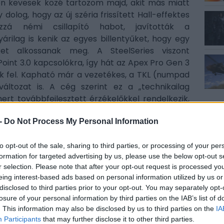
zon kevesek közé tartozom majd, akit más miatt
y dolog, hogy az új széria frissített Hall-effektes
zzá némi csillapító habot, javították a
árilag is kenik az egyes billentyűket, hogy egy
ket alkossanak meg. A SteelSeries viszont
Point 3.0 kapcsolókra, így hát az Apex Pro Gen 3
k fel. Kapható már a vezetékes, a TKL (numpad
változat is. A cég szerint ez a „technikailag
ert továbbfejlesztett érzékelőkkel rendelkezik,
ául csökkentsék a kibocsájtott zajt. Ez persze
AJÁ
 a hangos, számomra egyáltalán nem volt zavaró
-
Do Not Process My Personal Information
N
z.
t
to opt-out of the sale, sharing to third parties, or processing of your per
M
 pedig azért egyre népszerűbbek, mert lehetővé
formation for targeted advertising by us, please use the below opt-out s
e
C
r selection. Please note that after your opt-out request is processed y
pontjának módosítását. Jelen esetben például 4
eing interest-based ads based on personal information utilized by us or
ehet állítani. A hagyományos Cherry MX stílusú
N
disclosed to third parties prior to your opt-out. You may separately opt-
o
ználnak erre az esetre, így egy körülbelül 2
losure of your personal information by third parties on the IAB’s list of
nak, a Hall-effektes kapcsolók ehelyett kaptak
H
. This information may also be disclosed by us to third parties on the
IA
p
an be lehet őket hangolni – tehát minél kisebb
Participants
that may further disclose it to other third parties.