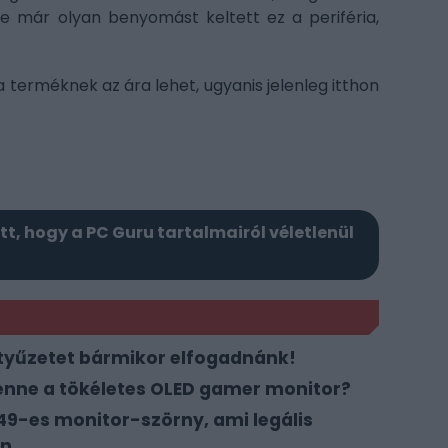
de már olyan benyomást keltett ez a periféria,
a terméknek az ára lehet, ugyanis jelenleg itthon
itt, hogy a PC Guru tartalmairól véletlenül
ntyűzetet bármikor elfogadnánk!
lenne a tökéletes OLED gamer monitor?
'49-es monitor-szörny, ami legális
an