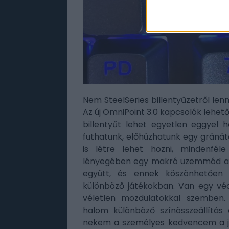
Nem SteelSeries billentyűzetről len
Az új OmniPoint 3.0 kapcsolók lehetőv
billentyűt lehet egyetlen eggyel h
futhatunk, előhúzhatunk egy gráná
is létre lehet hozni, mindenfé
lényegében egy makró üzemmód a bi
együtt, és ennek köszönhetően e
különböző játékokban. Van egy véde
véletlen mozdulatokkal szemben.
halom különböző színösszeállítás 
nekem a személyes kedvencem a job