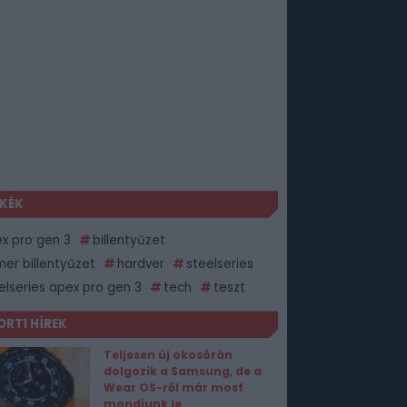
KÉK
x pro gen 3
billentyűzet
er billentyűzet
hardver
steelseries
elseries apex pro gen 3
tech
teszt
ORT1 HÍREK
Teljesen új okosórán
dolgozik a Samsung, de a
Wear OS-ről már most
mondjunk le