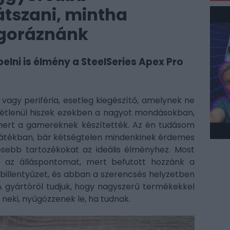
átszani, mintha
ngoráznánk
lni is élmény a SteelSeries Apex Pro
agy periféria, esetleg kiegészítő, amelynek ne
tétlenül hiszek ezekben a nagyot mondásokban,
 mert a gamereknek készítették. Az én tudásom
 játékban, bár kétségtelen mindenkinek érdemes
sebb tartozékokat az ideális élményhez. Most
l az álláspontomat, mert befutott hozzánk a
illentyűzet, és abban a szerencsés helyzetben
A gyártóról tudjuk, hogy nagyszerű termékekkel
 neki, nyűgözzenek le, ha tudnak.