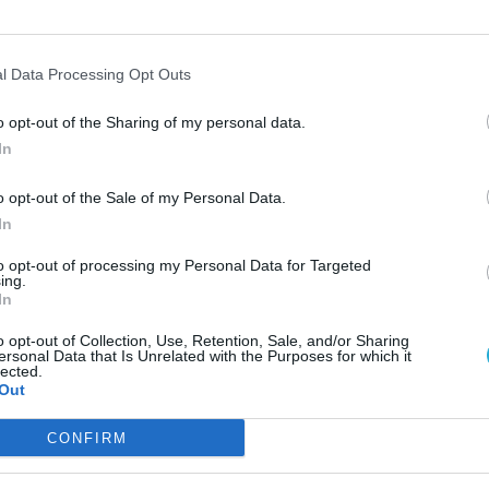
K
 az ember ujját egy gomb. Ez a megoldás olyan
l
, mint a Rapid Trigger, amikor is ugyanazt a
K
a, hogy megvárnánk, amíg visszatér a kiindulási
d
l Data Processing Opt Outs
emcsak a Rapid Triggert tudja, hanem a Rapid Tap
M
ító habot is hozzáadtak a perifériához, és ezáltal
k
o opt-out of the Sharing of my personal data.
i
ntása is sokkal kellemesebb.
In
A
i
o opt-out of the Sale of my Personal Data.
A
In
S
r
to opt-out of processing my Personal Data for Targeted
ing.
E
In
él
k
o opt-out of Collection, Use, Retention, Sale, and/or Sharing
ersonal Data that Is Unrelated with the Purposes for which it
LEG
lected.
Out
Al
2
CONFIRM
T