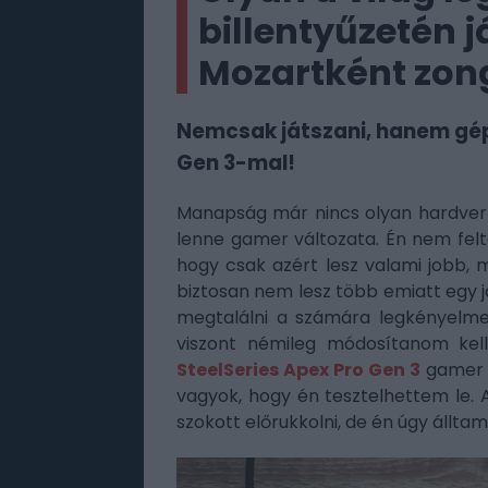
billentyűzetén j
Mozartként zo
Nemcsak játszani, hanem gépe
Gen 3-mal!
Manapság már nincs olyan hardver v
lenne gamer változata. Én nem fel
hogy csak azért lesz valami jobb,
biztosan nem lesz több emiatt egy
megtalálni a számára legkényelme
viszont némileg módosítanom kel
SteelSeries Apex Pro Gen 3
gamer b
vagyok, hogy én tesztelhettem le. 
szokott előrukkolni, de én úgy álltam