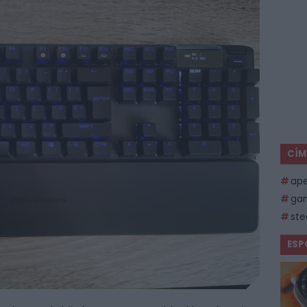
CÍM
ape
gam
ste
ESP