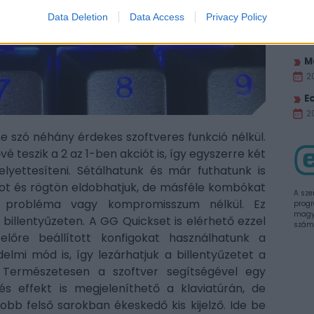
2
Data Deletion
Data Access
Privacy Policy
H
2
M
2
E
20
ne szó néhány érdekes szoftveres funkció nélkül.
é teszik a 2 az 1-ben akciót is, így egyszerre két
elyettesíteni. Sétálhatunk és már futhatunk is
tot és rögtön eldobhatjuk, de másféle kombókat
A sze
le probléma vagy kompromisszum nélkül. Ez
progr
magya
llentyűzeten. A GG Quickset is elérhető ezzel
szám
lőre beállított konfigokat használhatunk a
lmi mód is, így lezárhatjuk a billentyűzetet a
 Természetesen a szoftver segítségével egy
és effekt is megjeleníthető a klaviatúrán, de
b felső sarokban ékeskedő kis kijelző. Ide be