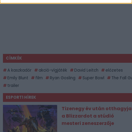
CÍMKÉK
A kaszkadőr
akció-vígjáték
David Leitch
előzetes
Emily Blunt
film
Ryan Gosling
Super Bowl
The Fall G
trailer
ESPORT1 HÍREK
Tizenegy év után otthagyja
a Blizzardot a stúdió
mesteri zeneszerzője