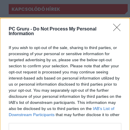
KAPCSOLÓDÓ HÍREK
Akcióvígjátékban kaszkadőrködik Ryan
Gosling
PC Gruru -
Do Not Process My Personal
Information
Szabályosan berobbant A kaszkadőr
előzetese Ryan Goslinggal
If you wish to opt-out of the sale, sharing to third parties, or
Több látványos folytatást is kaphat A
processing of your personal or sensitive information for
targeted advertising by us, please use the below opt-out
kaszkadőr
section to confirm your selection. Please note that after your
Ryan Gosling összehaverkodott kaszkadőr
opt-out request is processed you may continue seeing
elődjével
interest-based ads based on personal information utilized by
us or personal information disclosed to third parties prior to
your opt-out. You may separately opt-out of the further
LEGFRISSEBB VIDEÓNK
disclosure of your personal information by third parties on the
IAB’s list of downstream participants. This information may
also be disclosed by us to third parties on the
IAB’s List of
Downstream Participants
that may further disclose it to other
third parties.