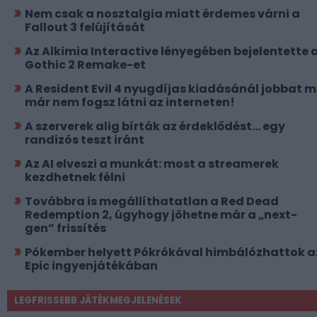
Nem csak a nosztalgia miatt érdemes várni a
Fallout 3 felújítását
Az Alkimia Interactive lényegében bejelentette 
Gothic 2 Remake-et
A Resident Evil 4 nyugdíjas kiadásánál jobbat 
már nem fogsz látni az interneten!
A szerverek alig bírták az érdeklődést... egy
randizós teszt iránt
Az AI elveszi a munkát: most a streamerek
kezdhetnek félni
Továbbra is megállíthatatlan a Red Dead
Redemption 2, úgyhogy jöhetne már a „next-
gen” frissítés
Pókember helyett Pókrókával himbálózhattok a
Epic ingyenjátékában
LEGFRISSEBB JÁTÉKMEGJELENÉSEK