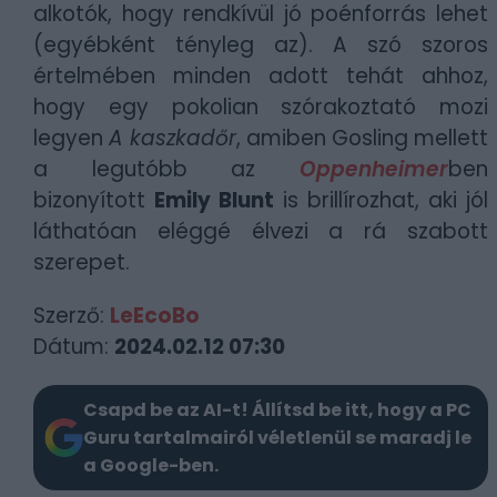
alkotók, hogy rendkívül jó poénforrás lehet
(egyébként tényleg az). A szó szoros
értelmében minden adott tehát ahhoz,
hogy egy pokolian szórakoztató mozi
legyen
A kaszkadőr
, amiben Gosling mellett
a legutóbb az
Oppenheimer
ben
bizonyított
Emily Blunt
is brillírozhat, aki jól
láthatóan eléggé élvezi a rá szabott
szerepet.
Szerző:
LeEcoBo
Dátum:
2024.02.12 07:30
Csapd be az AI-t! Állítsd be itt, hogy a PC
Guru tartalmairól véletlenül se maradj le
a Google-ben.