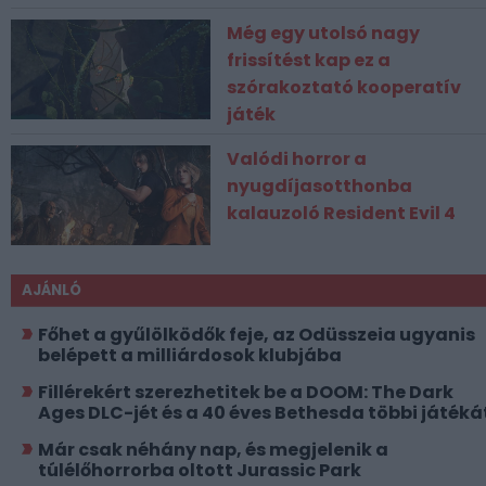
Még egy utolsó nagy
frissítést kap ez a
szórakoztató kooperatív
játék
Valódi horror a
nyugdíjasotthonba
kalauzoló Resident Evil 4
AJÁNLÓ
Főhet a gyűlölködők feje, az Odüsszeia ugyanis
belépett a milliárdosok klubjába
Fillérekért szerezhetitek be a DOOM: The Dark
Ages DLC-jét és a 40 éves Bethesda többi játéká
Már csak néhány nap, és megjelenik a
túlélőhorrorba oltott Jurassic Park