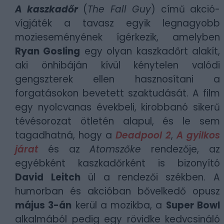
A kaszkadőr
(
The Fall Guy
) című akció-
vígjáték a tavasz egyik legnagyobb
mozieseményének ígérkezik, amelyben
Ryan Gosling
egy olyan kaszkadőrt alakít,
aki önhibáján kívül kénytelen valódi
gengszterek ellen hasznosítani a
forgatásokon bevetett szaktudását. A film
egy nyolcvanas évekbeli, kirobbanó sikerű
tévésorozat ötletén alapul, és le sem
tagadhatná, hogy a
Deadpool 2
,
A gyilkos
járat
és az
Atomszőke
rendezője, az
egyébként kaszkadőrként is bizonyító
David Leitch
ül a rendezői székben. A
humorban és akcióban bővelkedő opusz
május 3-án
kerül a mozikba, a
Super Bowl
alkalmából pedig egy rövidke kedvcsináló