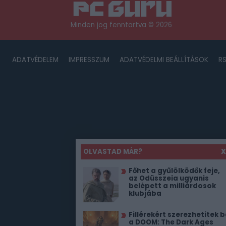
Minden jog fenntartva © 2026
ADATVÉDELEM
IMPRESSZUM
ADATVÉDELMI BEÁLLÍTÁSOK
R
OLVASTAD MÁR?
X
Főhet a gyűlölködők feje,
az Odüsszeia ugyanis
belépett a milliárdosok
klubjába
Fillérekért szerezhetitek b
a DOOM: The Dark Ages