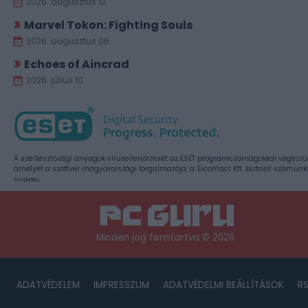
2026. augusztus 13.
Marvel Tokon: Fighting Souls
2026. augusztus 06.
Echoes of Aincrad
2026. július 10.
A szerkesztőségi anyagok vírusellenőrzését az ESET programcsomagokkal végezzü
amelyet a szoftver magyarországi forgalmazója, a Sicontact Kft. biztosít számunk
Hirdetés
Minden jog fenntartva © 2026
ADATVÉDELEM
IMPRESSZUM
ADATVÉDELMI BEÁLLÍTÁSOK
R