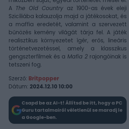
miközben saját, egyedi történetet mesél el.
A
The Old Country
az 1900-as évek eleji
Szicíliába kalauzolja majd a játékosokat, és
a maffia eredetét, valamint a szervezett
bűnözés kemény világát tárja fel. A játék
realisztikus környezetet ígér, erős, lineáris
történetvezetéssel, amely a klasszikus
gengszterfilmek és a
Mafia 2
rajongóinak is
tetszeni fog.
Szerző:
Britpopper
Dátum:
2024.12.10 10:00
Csapd be az AI-t! Állítsd be itt, hogy a PC
Guru tartalmairól véletlenül se maradj le
a Google-ben.