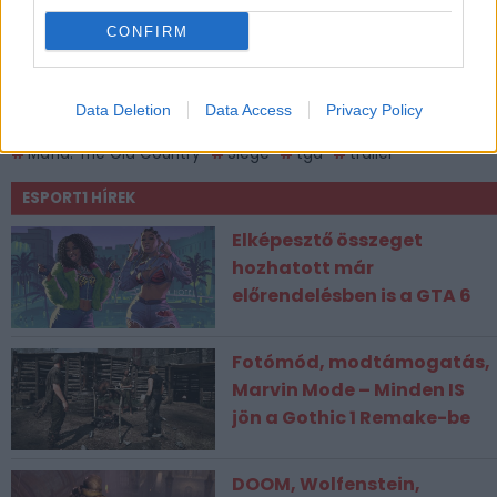
CONFIRM
CÍMKÉK
Data Deletion
Data Access
Privacy Policy
The Game Awards
mafia
Mafia 4
Mafia: The Old Country
Siege
tga
trailer
ESPORT1 HÍREK
Elképesztő összeget
hozhatott már
előrendelésben is a GTA 6
Fotómód, modtámogatás,
Marvin Mode – Minden IS
jön a Gothic 1 Remake-be
DOOM, Wolfenstein,