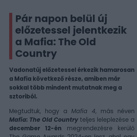
Pár napon belül új
előzetessel jelentkezik
a Mafia: The Old
Country
Vadonatúj előzetessel érkezik hamarosan
a Mafia következő része, amiben már
sokkal több mindent mutatnak meg a
sztoriból.
Megtudtuk, hogy a
Mafia 4
, más néven
Mafia: The Old Country
teljes leleplezése a
december 12-én
megrendezésre kerülő
The Game Awards 2024-en lesz, ahol egy