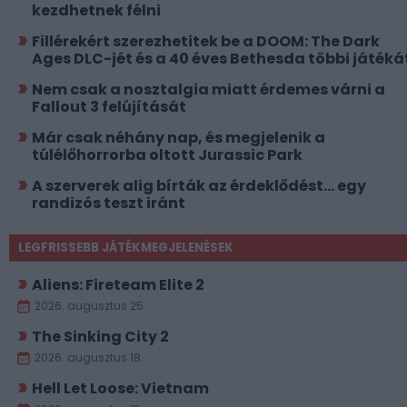
kezdhetnek félni
Fillérekért szerezhetitek be a DOOM: The Dark
Ages DLC-jét és a 40 éves Bethesda többi játéká
Nem csak a nosztalgia miatt érdemes várni a
Fallout 3 felújítását
Már csak néhány nap, és megjelenik a
túlélőhorrorba oltott Jurassic Park
A szerverek alig bírták az érdeklődést... egy
randizós teszt iránt
LEGFRISSEBB JÁTÉKMEGJELENÉSEK
Aliens: Fireteam Elite 2
2026. augusztus 25.
The Sinking City 2
2026. augusztus 18.
Hell Let Loose: Vietnam