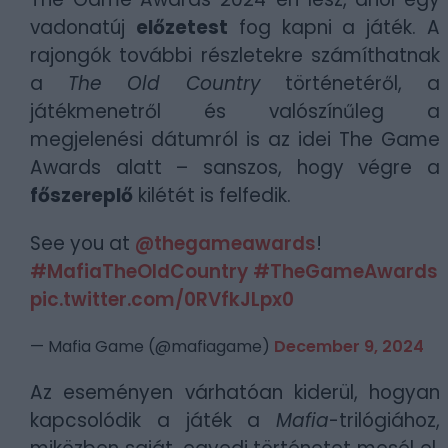
vadonatúj
előzetest
fog kapni a játék. A
rajongók további részletekre számíthatnak
a
The Old Country
történetéről, a
játékmenetről és valószínűleg a
megjelenési dátumról is az idei The Game
Awards alatt – sanszos, hogy végre a
főszereplő
kilétét is felfedik.
See you at
@thegameawards
!
#MafiaTheOldCountry
#TheGameAwards
pic.twitter.com/0RVfkJLpx0
— Mafia Game (@mafiagame)
December 9, 2024
Az eseményen várhatóan kiderül, hogyan
kapcsolódik a játék a
Mafia
-trilógiához,