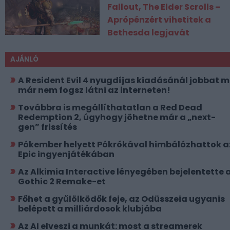
Fallout, The Elder Scrolls –
Aprópénzért vihetitek a
Bethesda legjavát
AJÁNLÓ
A Resident Evil 4 nyugdíjas kiadásánál jobbat 
már nem fogsz látni az interneten!
Továbbra is megállíthatatlan a Red Dead
Redemption 2, úgyhogy jöhetne már a „next-
gen” frissítés
Pókember helyett Pókrókával himbálózhattok a
Epic ingyenjátékában
Az Alkimia Interactive lényegében bejelentette 
Gothic 2 Remake-et
Főhet a gyűlölködők feje, az Odüsszeia ugyanis
belépett a milliárdosok klubjába
Az AI elveszi a munkát: most a streamerek