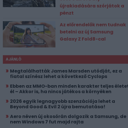
újrakiadására szórjátok a
pénzt
Az előrendelők nem tudnak
betelni az új Samsung
Galaxy Z Fold8-cal
AJÁNLÓ
Megtalálhatták James Marsden utódját, ez a
fiatal színész lehet a következő Cyclops
Ebben az MMO-ban minden karakter teljes élete
él – Akkor is, ha nincs játékos a környéken
2026 egyik legnagyobb szenzációja lehet a
Beyond Good & Evil 2 újra bemutatása!
Aero néven új okosórán dolgozik a Samsung, de
nem Windows 7 fut majd rajta