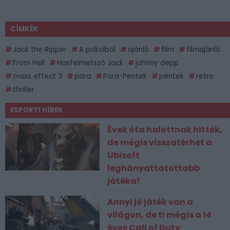
CÍMKÉK
Jack the Ripper
A pokolból
ajánló
film
filmajánló
From Hell
Hasfelmetsző Jack
johnny depp
mass effect 3
para
Para-Péntek
péntek
retro
thriller
ESPORT1 HÍREK
Évek óta halottnak hitték,
de mégis visszatérhet a
Ubisoft
leghányattatottabb
játéka!
Annyi jó játék van a
világon, de ti mégis a 14
éves Call of Duty