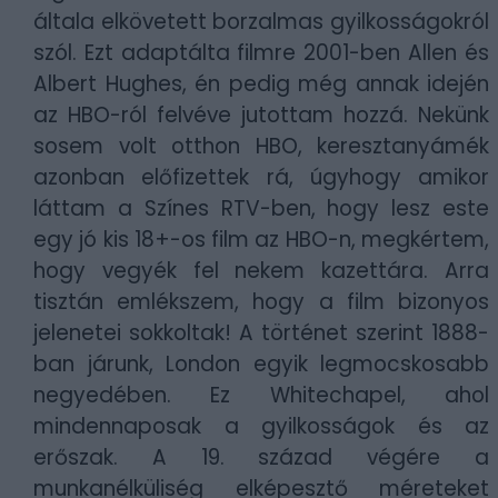
általa elkövetett borzalmas gyilkosságokról
szól. Ezt adaptálta filmre 2001-ben Allen és
Albert Hughes, én pedig még annak idején
az HBO-ról felvéve jutottam hozzá. Nekünk
sosem volt otthon HBO, keresztanyámék
azonban előfizettek rá, úgyhogy amikor
láttam a Színes RTV-ben, hogy lesz este
egy jó kis 18+-os film az HBO-n, megkértem,
hogy vegyék fel nekem kazettára. Arra
tisztán emlékszem, hogy a film bizonyos
jelenetei sokkoltak! A történet szerint 1888-
ban járunk, London egyik legmocskosabb
negyedében. Ez Whitechapel, ahol
mindennaposak a gyilkosságok és az
erőszak. A 19. század végére a
munkanélküliség elképesztő méreteket