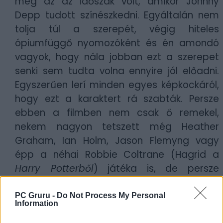
még az az időszak volt, amikor Johnny
Depp tudott színészkedni. Egyáltalán nem
tolja túl a szerepét, végig hiteles
ópiumfüggő nyomozóként és én amondó
vagyok, hogy nála jobban ezt a szerepet
senki sem tudta volna ennyire jól előadni.
Egyszerűen lerí minden egyes képkockáról,
hogy ezt a karaktert rá szabták. Persze
ebben a filmben nem csak ő remekel,
nekem nagyon tetszett még Heather
Graham, Ian Holm, Jason Flemyng vagy
épp a néhai Robbie Coltrane (Hagrid a
Harry Potterből
) játéka is, de persze
egyértelműen Depp viszi a prímet.
PC Gruru -
Do Not Process My Personal
Information