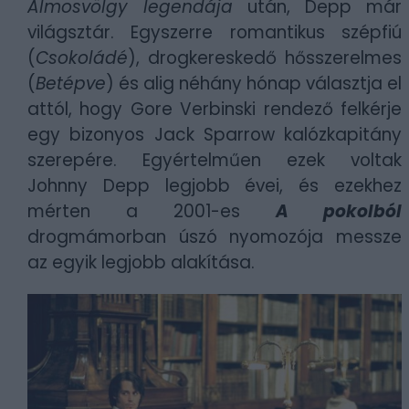
Álmosvölgy legendája
után, Depp már
világsztár. Egyszerre romantikus szépfiú
(
Csokoládé
), drogkereskedő hősszerelmes
(
Betépve
) és alig néhány hónap választja el
attól, hogy Gore Verbinski rendező felkérje
egy bizonyos Jack Sparrow kalózkapitány
szerepére. Egyértelműen ezek voltak
Johnny Depp legjobb évei, és ezekhez
mérten a 2001-es
A pokolból
drogmámorban úszó nyomozója messze
az egyik legjobb alakítása.