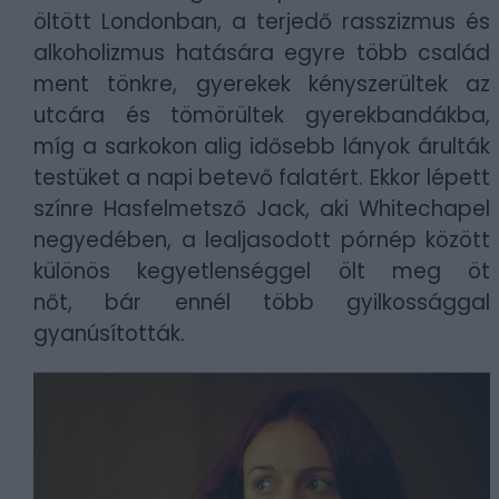
öltött Londonban, a terjedő rasszizmus és
alkoholizmus hatására egyre több család
ment tönkre, gyerekek kényszerültek az
utcára és tömörültek gyerekbandákba,
míg a sarkokon alig idősebb lányok árulták
testüket a napi betevő falatért. Ekkor lépett
színre Hasfelmetsző Jack, aki Whitechapel
negyedében, a lealjasodott pórnép között
különös kegyetlenséggel ölt meg öt
nőt, bár ennél több gyilkossággal
gyanúsították.