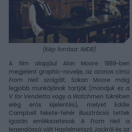
(Kép forrása: IMDB)
A film alapjául Alan Moore 1989-ben
megjelent graphic-novelje, az azonos című
From Hell
szolgált. Sokan Moore máig
legjobb munkájának tartják (mondjuk ez a
V for Vendett
a vagy a
Watchmen
tükrében
elég erős kijelentés), melyet Eddie
Campbell fekete-fehér illusztrációi tettek
igazán emlékezetessé. A
From Hell
a
legendássá vált Hasfelmetsző Jackről és az