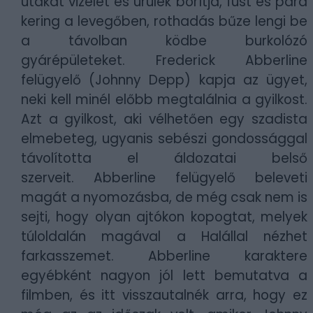
utakat vizelet és ürülék borítja, füst és pára
kering a levegőben, rothadás bűze lengi be
a távolban ködbe burkolózó
gyárépületeket. Frederick Abberline
felügyelő (Johnny Depp) kapja az ügyet,
neki kell minél előbb megtalálnia a gyilkost.
Azt a gyilkost, aki vélhetően egy szadista
elmebeteg, ugyanis sebészi gondossággal
távolította el áldozatai belső
szerveit. Abberline felügyelő beleveti
magát a nyomozásba, de még csak nem is
sejti, hogy olyan ajtókon kopogtat, melyek
túloldalán magával a Halállal nézhet
farkasszemet. Abberline karaktere
egyébként nagyon jól lett bemutatva a
filmben, és itt visszautalnék arra, hogy ez