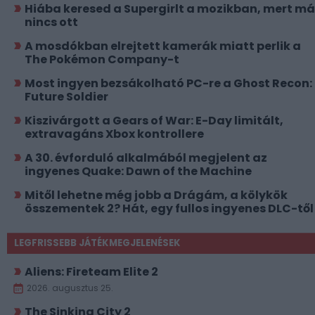
Hiába keresed a Supergirlt a mozikban, mert má
nincs ott
A mosdókban elrejtett kamerák miatt perlik a
The Pokémon Company-t
Most ingyen bezsákolható PC-re a Ghost Recon:
Future Soldier
Kiszivárgott a Gears of War: E-Day limitált,
extravagáns Xbox kontrollere
A 30. évforduló alkalmából megjelent az
ingyenes Quake: Dawn of the Machine
Mitől lehetne még jobb a Drágám, a kölykök
összementek 2? Hát, egy fullos ingyenes DLC-től
LEGFRISSEBB JÁTÉKMEGJELENÉSEK
Aliens: Fireteam Elite 2
2026. augusztus 25.
The Sinking City 2