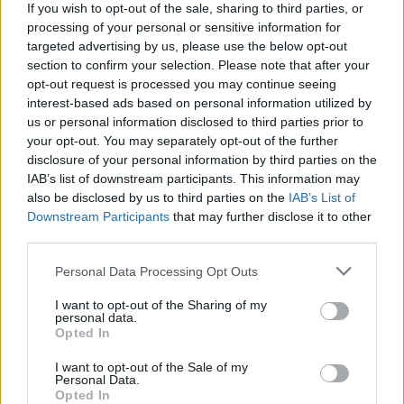
If you wish to opt-out of the sale, sharing to third parties, or
processing of your personal or sensitive information for
targeted advertising by us, please use the below opt-out
section to confirm your selection. Please note that after your
opt-out request is processed you may continue seeing
interest-based ads based on personal information utilized by
us or personal information disclosed to third parties prior to
your opt-out. You may separately opt-out of the further
disclosure of your personal information by third parties on the
IAB’s list of downstream participants. This information may
(Kép forrása: MUBI)
also be disclosed by us to third parties on the
IAB’s List of
Downstream Participants
that may further disclose it to other
A látvány pazar, abszolút jól adja vissza a
third parties.
19. század végi London mocsokban és
Personal Data Processing Opt Outs
különféle testnedvekben fürdő fertőjét, a
készítők pedig láthatóan teljes
I want to opt-out of the Sharing of my
personal data.
ismeretében voltak az egész Hasfelmetsző
Opted In
Jack gyilkosságsorozatnak (még a neveket
I want to opt-out of the Sale of my
sem változtatták meg) és a graphic-
Personal Data.
Opted In