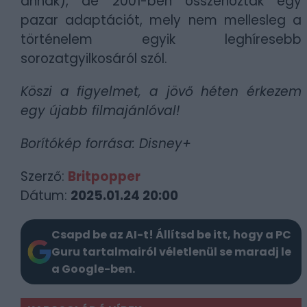
annak), de 2001-ben összehoztak egy
pazar adaptációt, mely nem mellesleg a
történelem egyik leghíresebb
sorozatgyilkosáról szól.
Köszi a figyelmet, a jövő héten érkezem
egy újabb filmajánlóval!
Borítókép forrása: Disney+
Szerző:
Britpopper
Dátum:
2025.01.24 20:00
Csapd be az AI-t! Állítsd be itt, hogy a PC
Guru tartalmairól véletlenül se maradj le
a Google-ben.