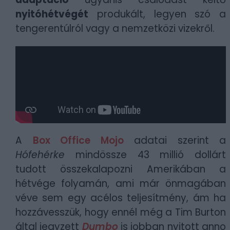
nyitóhétvégét
produkált, legyen szó a
tengerentúlról vagy a nemzetközi vizekről.
A
Box Office Mojo
adatai szerint a
Hófehérke
mindössze 43 millió dollárt
tudott összekalapozni Amerikában a
hétvége folyamán, ami már önmagában
véve sem egy acélos teljesítmény, ám ha
hozzávesszük, hogy ennél még a Tim Burton
által jegyzett
Dumbo
is jobban nyitott anno