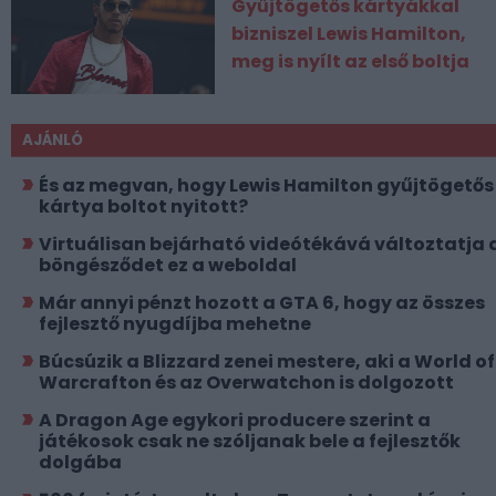
Gyűjtögetős kártyákkal
bizniszel Lewis Hamilton,
meg is nyílt az első boltja
AJÁNLÓ
És az megvan, hogy Lewis Hamilton gyűjtögetős
kártya boltot nyitott?
Virtuálisan bejárható videótékává változtatja 
böngésződet ez a weboldal
Már annyi pénzt hozott a GTA 6, hogy az összes
fejlesztő nyugdíjba mehetne
Búcsúzik a Blizzard zenei mestere, aki a World of
Warcrafton és az Overwatchon is dolgozott
A Dragon Age egykori producere szerint a
játékosok csak ne szóljanak bele a fejlesztők
dolgába