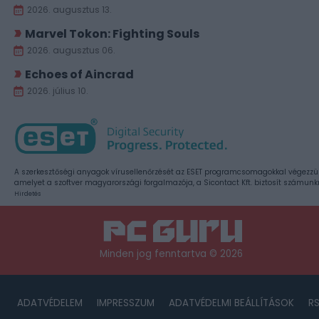
2026. augusztus 13.
Marvel Tokon: Fighting Souls
2026. augusztus 06.
Echoes of Aincrad
2026. július 10.
A szerkesztőségi anyagok vírusellenőrzését az ESET programcsomagokkal végezzü
amelyet a szoftver magyarországi forgalmazója, a Sicontact Kft. biztosít számunk
Hirdetés
Minden jog fenntartva © 2026
ADATVÉDELEM
IMPRESSZUM
ADATVÉDELMI BEÁLLÍTÁSOK
R