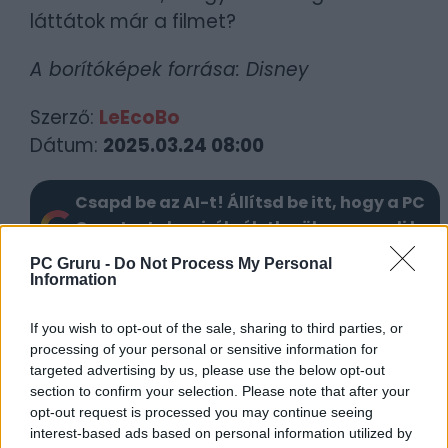
láttátok már a filmet?
A borítóképek forrása: Disney
Szerző:
LeEcoBo
Dátum:
2025.03.24 08:00
Csapd be az AI-t! Állítsd be itt, hogy a PC
Guru tartalmairól véletlenül se maradj le
a Google-ben.
PC Gruru -
Do Not Process My Personal
Information
KAPCSOLÓDÓ HÍREK
If you wish to opt-out of the sale, sharing to third parties, or
processing of your personal or sensitive information for
Hófehérke magyarul énekel – Megjött a 2.
targeted advertising by us, please use the below opt-out
szinkronos előzetes
section to confirm your selection. Please note that after your
Szinte fű alatt tartja meg a Disney a
opt-out request is processed you may continue seeing
Hófehérke hollywoodi premierjét
interest-based ads based on personal information utilized by