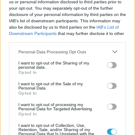
us or personal information disclosed to third parties prior to
Rachel Zegler a legjobb Hófehérke –
your opt-out. You may separately opt-out of the further
állítják azok, akik már látták a Disney új
disclosure of your personal information by third parties on the
filmjét
IAB’s list of downstream participants. This information may
also be disclosed by us to third parties on the
IAB’s List of
Nem estek hasra az újságírók a
Downstream Participants
that may further disclose it to other
progresszív Hófehérkétől
third parties.
Personal Data Processing Opt Outs
LEGFRISSEBB VIDEÓNK
I want to opt-out of the Sharing of my
personal data.
Opted In
I want to opt-out of the Sale of my
Personal Data.
Opted In
I want to opt-out of processing my
Personal Data for Targeted Advertising.
Opted In
I want to opt-out of Collection, Use,
Retention, Sale, and/or Sharing of my
Personal Data that Is Unrelated with the