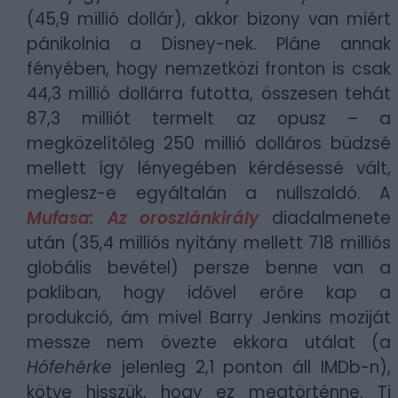
(45,9 millió dollár), akkor bizony van miért
pánikolnia a Disney-nek. Pláne annak
fényében, hogy nemzetközi fronton is csak
44,3 millió dollárra futotta, összesen tehát
87,3 milliót termelt az opusz – a
megközelítőleg 250 millió dolláros büdzsé
mellett így lényegében kérdésessé vált,
meglesz-e egyáltalán a nullszaldó. A
Mufasa: Az oroszlánkirály
diadalmenete
után (35,4 milliós nyitány mellett 718 milliós
globális bevétel) persze benne van a
pakliban, hogy idővel erőre kap a
produkció, ám mivel
Barry Jenkins moziját
messze nem övezte ekkora utálat (a
Hófehérke
jelenleg 2,1 ponton áll IMDb-n),
kötve hisszük, hogy ez megtörténne. Ti