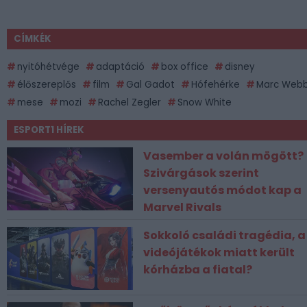
CÍMKÉK
nyitóhétvége
adaptáció
box office
disney
élőszereplős
film
Gal Gadot
Hófehérke
Marc Web
mese
mozi
Rachel Zegler
Snow White
ESPORT1 HÍREK
Vasember a volán mögött?
Szivárgások szerint
versenyautós módot kap a
Marvel Rivals
Sokkoló családi tragédia, a
videójátékok miatt került
kórházba a fiatal?