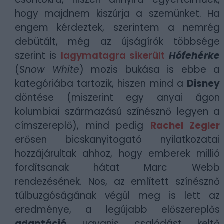
hogy majdnem kiszúrja a szemünket. Ha
engem kérdeztek, szerintem a nemrég
debütált, még az újságírók többsége
szerint is
lagymatagra sikerült
Hófehérke
(
Snow White
) mozis bukása is ebbe a
kategóriába tartozik, hiszen mind a
Disney
döntése (miszerint egy anyai ágon
kolumbiai származású színésznő legyen a
címszereplő), mind pedig
Rachel Zegler
erősen bicskanyitogató nyilatkozatai
hozzájárultak ahhoz, hogy emberek millió
fordítsanak hátat Marc Webb
rendezésének. Nos, az említett színésznő
túlbuzgóságának végül meg is lett az
eredménye, a legújabb előszereplős
adaptáció
ugyanis csalódást keltő