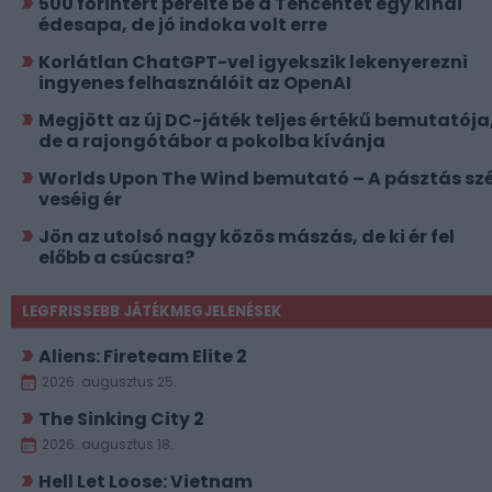
500 forintért perelte be a Tencentet egy kínai
édesapa, de jó indoka volt erre
Korlátlan ChatGPT-vel igyekszik lekenyerezni
ingyenes felhasználóit az OpenAI
Megjött az új DC-játék teljes értékű bemutatója
de a rajongótábor a pokolba kívánja
Worlds Upon The Wind bemutató – A pásztás szé
veséig ér
Jön az utolsó nagy közös mászás, de ki ér fel
előbb a csúcsra?
LEGFRISSEBB JÁTÉKMEGJELENÉSEK
Aliens: Fireteam Elite 2
2026. augusztus 25.
The Sinking City 2
2026. augusztus 18.
Hell Let Loose: Vietnam