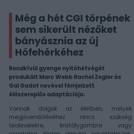
Még a hét CGI törpének
sem sikerült nézőket
bányásznia az új
Hófehérkéhez
Rendkívül gyenge nyitóhétvégét
produkált Marc Webb Rachel Zegler és
Gal Gadot nevével fémjelzett
élőszereplős adaptációja.
Vannak dolgok az életben, melyek
megjövendöléséhez nincs szükség
tealevelekre, kristálygömbre vagy
csontokra, hiszen annyira egyértelműek,