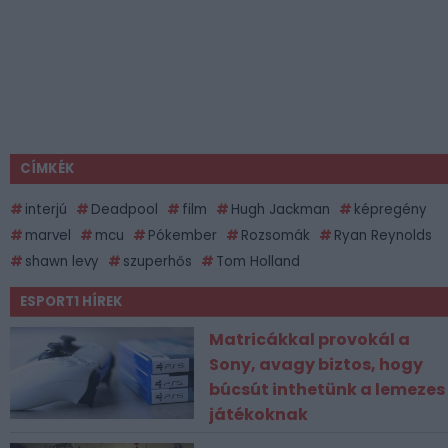
CÍMKÉK
interjú
Deadpool
film
Hugh Jackman
képregény
marvel
mcu
Pókember
Rozsomák
Ryan Reynolds
shawn levy
szuperhős
Tom Holland
ESPORT1 HÍREK
Matricákkal provokál a
Sony, avagy biztos, hogy
búcsút inthetünk a lemezes
játékoknak