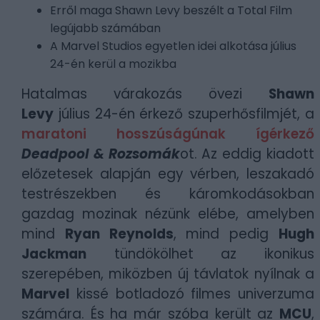
Erről maga
Shawn Levy beszélt a Total Film
legújabb számában
A Marvel Studios egyetlen idei alkotása
július
24-én kerül a mozikba
Hatalmas várakozás övezi
Shawn
Levy
július 24-én érkező szuperhősfilmjét, a
maratoni hosszúságúnak ígérkező
Deadpool & Rozsomák
ot. Az eddig kiadott
előzetesek alapján egy vérben, leszakadó
testrészekben és káromkodásokban
gazdag mozinak nézünk elébe, amelyben
mind
Ryan Reynolds
, mind pedig
Hugh
Jackman
tündökölhet az ikonikus
szerepében, miközben új távlatok nyílnak a
Marvel
kissé botladozó filmes univerzuma
számára. És ha már szóba került az
MCU
,