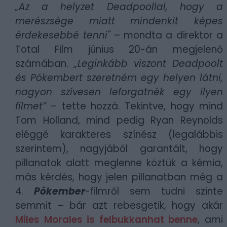
„Az a helyzet Deadpoollal, hogy a
merészsége miatt mindenkit képes
érdekesebbé tenni"
– mondta a direktor a
Total Film június 20-án megjelenő
számában.
„Leginkább viszont Deadpoolt
és Pókembert szeretném egy helyen látni,
nagyon szívesen leforgatnék egy ilyen
filmet”
– tette hozzá. Tekintve, hogy mind
Tom Holland, mind pedig Ryan Reynolds
eléggé karakteres színész (legalábbis
szerintem), nagyjából garantált, hogy
pillanatok alatt meglenne köztük a kémia,
más kérdés, hogy jelen pillanatban még a
4.
Pókember
-filmről sem tudni szinte
semmit – bár azt rebesgetik, hogy akár
Miles Morales is felbukkanhat benne
, ami