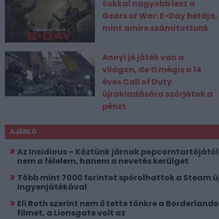
Sokkal nagyobb lesz a
Gears of War: E-Day bétája,
mint amire számítottunk
Annyi jó játék van a
világon, de ti mégis a 14
éves Call of Duty
újrakiadására szórjátok a
pénzt
AJÁNLÓ
Az Insidious – Köztünk járnak popcorntartójától
nem a félelem, hanem a nevetés kerülget
Több mint 7000 forintot spórolhattok a Steam ú
ingyenjátékával
Eli Roth szerint nem ő tette tönkre a Borderlands
filmet, a Lionsgate volt az