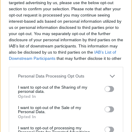
targeted advertising by us, please use the below opt-out
Alacsonyan szállnak a káromkodások a
section to confirm your selection. Please note that after your
Deadpool & Rozsomák szinkronos
opt-out request is processed you may continue seeing
előzetesében
interest-based ads based on personal information utilized by
us or personal information disclosed to third parties prior to
Dafne Keen elárulta, hogy X-23 benne
your opt-out. You may separately opt-out of the further
lehet-e a Deadpool 3-ban
disclosure of your personal information by third parties on the
Az eddigi leghosszabb Deadpool-film lesz
IAB’s list of downstream participants. This information may
also be disclosed by us to third parties on the
IAB’s List of
a Deadpool & Rozsomák
Downstream Participants
that may further disclose it to other
Nagyon úgy néz ki, hogy Lady Deadpool is
third parties.
benne lesz a Deadpool & Rozsomákban!
Personal Data Processing Opt Outs
LEGFRISSEBB VIDEÓNK
I want to opt-out of the Sharing of my
personal data.
Opted In
I want to opt-out of the Sale of my
Personal Data.
Opted In
I want to opt-out of processing my
Personal Data for Targeted Advertising.