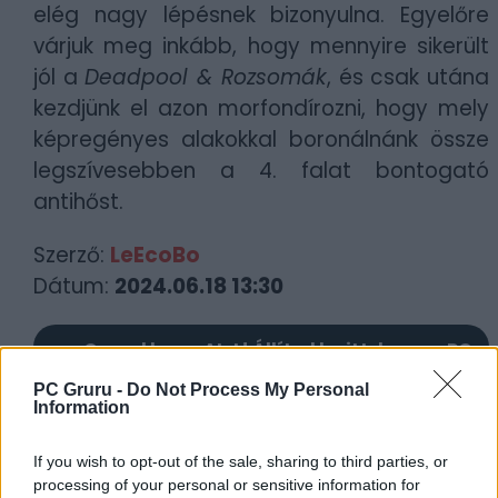
elég nagy lépésnek bizonyulna. Egyelőre
várjuk meg inkább, hogy mennyire sikerült
jól a
Deadpool & Rozsomák
, és csak utána
kezdjünk el azon morfondírozni, hogy mely
képregényes alakokkal boronálnánk össze
legszívesebben a 4. falat bontogató
antihőst.
Szerző:
LeEcoBo
Dátum:
2024.06.18 13:30
Csapd be az AI-t! Állítsd be itt, hogy a PC
Guru tartalmairól véletlenül se maradj le
PC Gruru -
Do Not Process My Personal
a Google-ben.
Information
If you wish to opt-out of the sale, sharing to third parties, or
KAPCSOLÓDÓ HÍREK
processing of your personal or sensitive information for