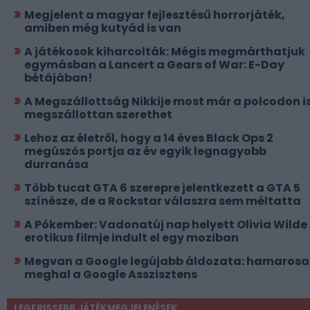
Megjelent a magyar fejlesztésű horrorjáték,
amiben még kutyád is van
A játékosok kiharcolták: Mégis megmárthatjuk
egymásban a Lancert a Gears of War: E-Day
bétájában!
A Megszállottság Nikkije most már a polcodon i
megszállottan szerethet
Lehoz az életről, hogy a 14 éves Black Ops 2
megúszós portja az év egyik legnagyobb
durranása
Több tucat GTA 6 szerepre jelentkezett a GTA 5
színésze, de a Rockstar válaszra sem méltatta
A Pókember: Vadonatúj nap helyett Olivia Wilde
erotikus filmje indult el egy moziban
Megvan a Google legújabb áldozata: hamaros
meghal a Google Asszisztens
LEGFRISSEBB JÁTÉKMEGJELENÉSEK