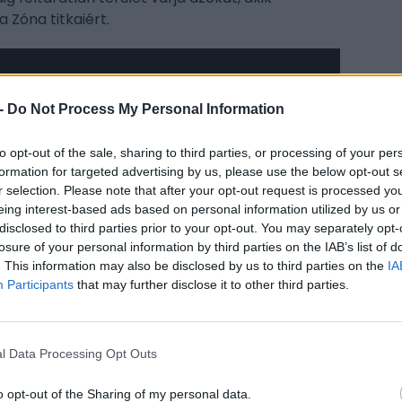
 Zóna titkaiért.
-
Do Not Process My Personal Information
to opt-out of the sale, sharing to third parties, or processing of your per
formation for targeted advertising by us, please use the below opt-out s
r selection. Please note that after your opt-out request is processed y
CÍM
k segítik a stalkereket a Zóna egyre
eing interest-based ads based on personal information utilized by us or
disclosed to third parties prior to your opt-out. You may separately opt-
el szemben. A mutánsok még torzabb és
DL
losure of your personal information by third parties on the IAB’s list of
 az anomáliák pedig olyan veszélyeket
S.T
. This information may also be disclosed by us to third parties on the
IA
t felkészülve. Mindezek mellett az emberi
Participants
that may further disclose it to other third parties.
kiszámíthatatlanok és kegyetlenek, mint maga a
ESP
át! A Zóna lakói között régóta feszült az
zötti törékeny egyensúly végleg összeomlani
l Data Processing Opt Outs
konfliktus újra fellángol, és az események
eges. A
Cost of Hope
sztori-DLC idén nyáron
o opt-out of the Sharing of my personal data.