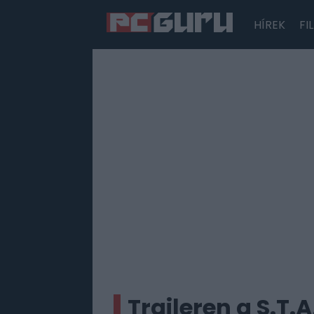
HÍREK
FI
Hírek
Film
Sorozatok
Játékok
Tesztek
Traileren a S.T.A