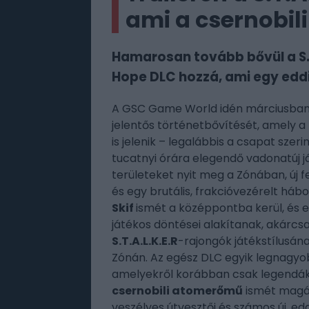
ami a csernobil
Hamarosan tovább bővül a S.T.
Hope DLC hozzá, ami egy eddig
A GSC Game World idén márciusban
jelentős történetbővítését, amely a
is jelenik – legalábbis a csapat szer
tucatnyi órára elegendő vadonatúj já
területeket nyit meg a Zónában, új 
és egy brutális, frakcióvezérelt hábo
Skif
ismét a középpontba kerül, és e
játékos döntései alakítanak, akárcs
S.T.A.L.K.E.R
-rajongók játékstílusá
Zónán. Az egész DLC egyik legnagyob
amelyekről korábban csak legendák s
csernobili atomerőmű
ismét magáho
veszélyes útvesztői és számos új, edd