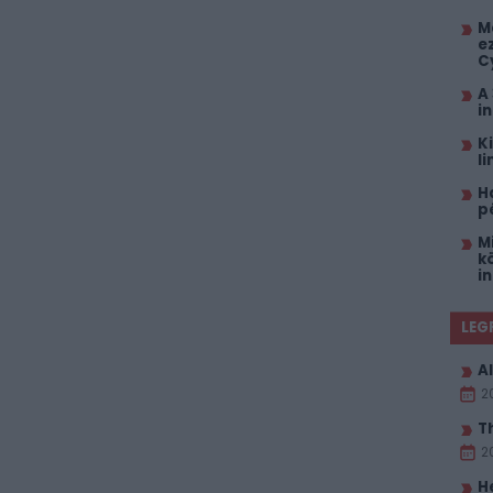
M
e
C
A
i
K
l
H
p
M
k
i
LEG
Al
2
T
2
H