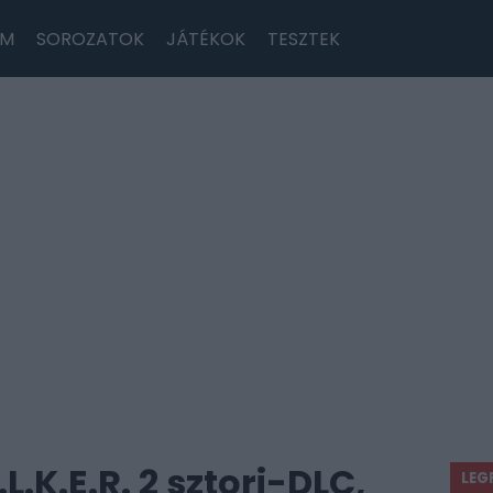
LM
SOROZATOK
JÁTÉKOK
TESZTEK
.L.K.E.R. 2 sztori-DLC,
LEG