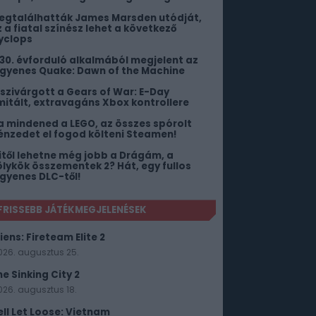
egtalálhatták James Marsden utódját,
z a fiatal színész lehet a következő
yclops
 30. évforduló alkalmából megjelent az
ngyenes Quake: Dawn of the Machine
iszivárgott a Gears of War: E-Day
imitált, extravagáns Xbox kontrollere
a mindened a LEGO, az összes spórolt
énzedet el fogod költeni Steamen!
itől lehetne még jobb a Drágám, a
ölykök összementek 2? Hát, egy fullos
ngyenes DLC-től!
FRISSEBB JÁTÉKMEGJELENÉSEK
iens: Fireteam Elite 2
026. augusztus 25.
he Sinking City 2
026. augusztus 18.
ell Let Loose: Vietnam