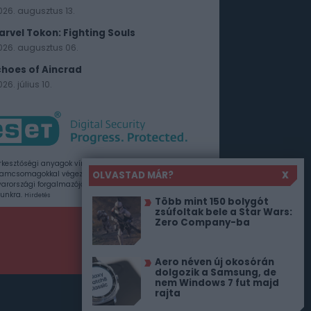
026. augusztus 13.
arvel Tokon: Fighting Souls
026. augusztus 06.
choes of Aincrad
26. július 10.
rkesztőségi anyagok vírusellenőrzését az ESET
OLVASTAD MÁR?
X
amcsomagokkal végezzük, amelyet a szoftver
rországi forgalmazója, a Sicontact Kft. biztosít
unkra.
Hirdetés
Több mint 150 bolygót
zsúfoltak bele a Star Wars:
Zero Company-ba
Aero néven új okosórán
dolgozik a Samsung, de
nem Windows 7 fut majd
rajta