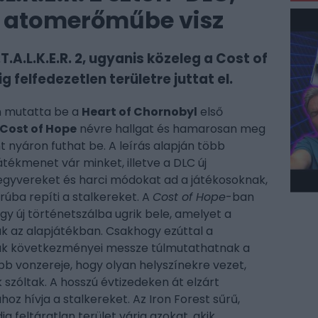
i atomerőműbe visz
A.L.K.E.R. 2, ugyanis közeleg a Cost of
 felfedezetlen területre juttat el.
 mutatta be a
Heart of Chornobyl
első
Cost of Hope
névre hallgat és hamarosan meg
int nyáron futhat be. A leírás alapján több
tékmenet vár minket, illetve a DLC új
fegyvereket és harci módokat ad a játékosoknak,
rúba repíti a stalkereket. A
Cost of Hope
-ban
gy új történetszálba ugrik bele, amelyet a
ak az alapjátékban. Csakhogy ezúttal a
nak következményei messze túlmutathatnak a
b vonzereje, hogy olyan helyszínekre vezet,
zóltak. A hosszú évtizedeken át elzárt
z hívja a stalkereket. Az Iron Forest sűrű,
ig feltáratlan terület várja azokat, akik