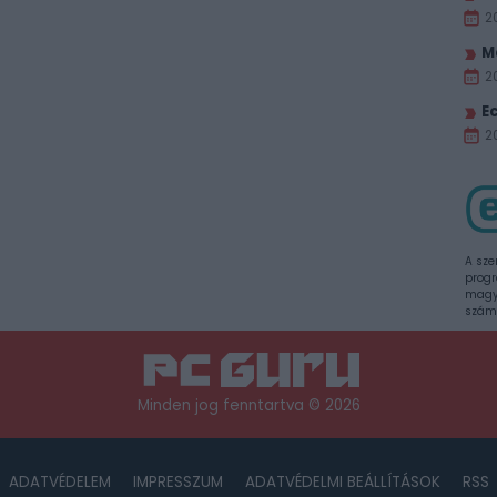
2
M
2
E
20
A sze
progr
magya
szám
Minden jog fenntartva © 2026
ADATVÉDELEM
IMPRESSZUM
ADATVÉDELMI BEÁLLÍTÁSOK
RSS