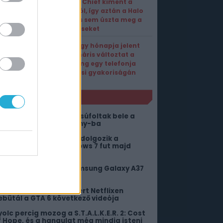
Master Chief kiment a
divatból, így aztán a Halo
Studios sem úszta meg a
leépítéseket
Alig négy hónapja jelent
meg, máris változtat a
Samsung egy telefonja
frissítési gyakoriságán
NLÓ
öbb mint 150 bolygót zsúfoltak bele a
tar Wars: Zero Company-ba
ero néven új okosórán dolgozik a
amsung, de nem Windows 7 fut majd
ajta
em lennénk most a Samsung Galaxy A37
ulajok helyében
iakadtak a fanok, amiért Netflixen
ebütál a GTA 6 következő videója
yolc percig mozog a S.T.A.L.K.E.R. 2: Cost
f Hope, és a hangulat még mindig isteni