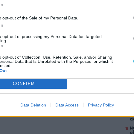
re és PS5-re, bár pontos dátumot még mindig
In
o opt-out of the Sale of my Personal Data.
In
to opt-out of processing my Personal Data for Targeted
ing.
In
o opt-out of Collection, Use, Retention, Sale, and/or Sharing
itt, hogy a PC Guru tartalmairól véletlenül
AJÁ
ersonal Data that Is Unrelated with the Purposes for which it
lected.
T
Out
S
A
CONFIRM
S
r
ásra is szükségünk lesz a teljes sztori
N
Data Deletion
Data Access
Privacy Policy
t
rnobyl – Úgy fest, a karácsonyt már a
K
d
N
o